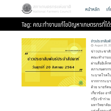
Skip
สภาเกษตรกรแห่งชาติ
หน้าหลัก
เก
National Farmers Council
to
content
Tag:
คณะทำงานแก้ไขปัญหาเกษตรกรที่ได
ข่าวประชาสัมพั
August 20, 2
ข่าวประชาสัม
คณะทำงานแก้
ผ่านสื่ออิเ
สภาเกษตรกร
ระบาดโรคใน
จากการระบาดข
ด้วย นายรัต
เกี่ยวข้อง อา
กรุ๊ป เข้าร
มหาวิทยาลัยเ
แต่งตั้งคณะ