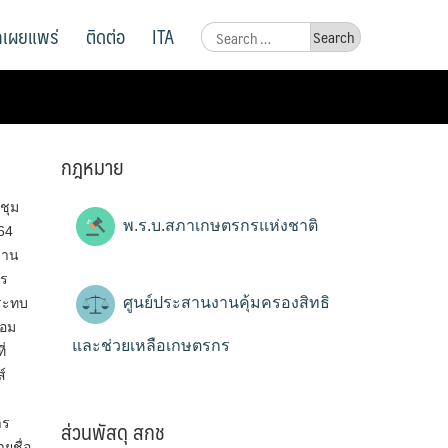
ูลเผยแพร่
ติดต่อ
ITA
Search
for:
กฎหมาย
ชุม
พ.ร.บ.สภาเกษตรกรแห่งชาติ
64
ธาน
าร
ศูนย์ประสานงานคุ้มครองสิทธิ
ระทบ
้อม
และช่วยเหลือเกษตรกร
่
์
ส่วนพัสดุ สกช
าร
ยชื่อ