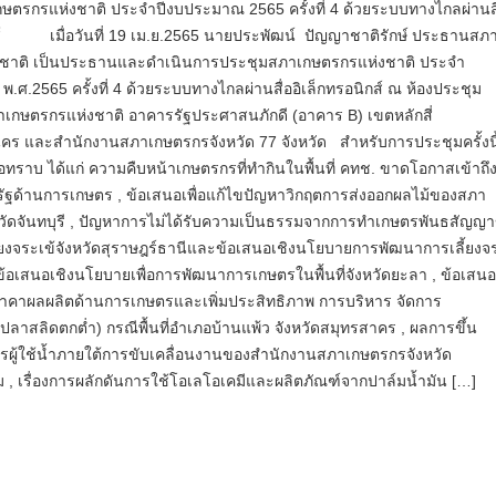
ษตรกรแห่งชาติ ประจำปีงบประมาณ 2565 ครั้งที่ 4 ด้วยระบบทางไกลผ่านสื
กส์ เมื่อวันที่ 19 เม.ย.2565 นายประพัฒน์ ปัญญาชาติรักษ์ ประธานสภ
งชาติ เป็นประธานและดำเนินการประชุมสภาเกษตรกรแห่งชาติ ประจำ
.ศ.2565 ครั้งที่ 4 ด้วยระบบทางไกลผ่านสื่ออิเล็กทรอนิกส์ ณ ห้องประชุม
เกษตรกรแห่งชาติ อาคารรัฐประศาสนภักดี (อาคาร B) เขตหลักสี่
คร และสำนักงานสภาเกษตรกรจังหวัด 77 จังหวัด สำหรับการประชุมครั้งนี้
พื่อทราบ ได้แก่ ความคืบหน้าเกษตรกรที่ทำกินในพื้นที่ คทช. ขาดโอกาสเข้าถึ
ฐด้านการเกษตร , ข้อเสนอเพื่อแก้ไขปัญหาวิกฤตการส่งออกผลไม้ของสภา
วัดจันทบุรี , ปัญหาการไม่ได้รับความเป็นธรรมจากการทำเกษตรพันธสัญญ
ี้ยงจระเข้จังหวัดสุราษฎร์ธานีและข้อเสนอเชิงนโยบายการพัฒนาการเลี้ยงจร
 , ข้อเสนอเชิงนโยบายเพื่อการพัฒนาการเกษตรในพื้นที่จังหวัดยะลา , ข้อเสน
าคาผลผลิตด้านการเกษตรและเพิ่มประสิทธิภาพ การบริหาร จัดการ
ลาสลิดตกต่ำ) กรณีพื้นที่อำเภอบ้านแพ้ว จังหวัดสมุทรสาคร , ผลการขึ้น
กรผู้ใช้น้ำภายใต้การขับเคลื่อนงานของสำนักงานสภาเกษตรกรจังหวัด
, เรื่องการผลักดันการใช้โอเลโอเคมีและผลิตภัณฑ์จากปาล์มน้ำมัน […]