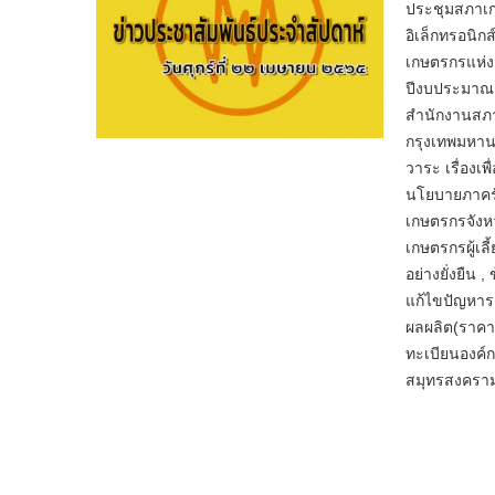
ประชุมสภาเก
อิเล็กทรอนิ
เกษตรกรแห่
ปีงบประมาณ พ
สำนักงานสภา
กรุงเทพมหาน
วาระ เรื่องเ
นโยบายภาครั
เกษตรกรจังห
เกษตรกรผู้เล
อย่างยั่งยืน
แก้ไขปัญหาร
ผลผลิต(ราคาป
ทะเบียนองค์
สมุทรสงคราม 