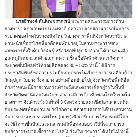
นาย
ธีรพงศ์ ตันติเพชราภรณ์
ประธานคณะกรรมการด้าน
ยางพารา สภาเกษตรกรแห่งชาติ กล่าวว่า จากสถานการณ์พบการ
ระบาดของโรคใบร่วงชนิดใหม่ในยางพาราพื้นที่จังหวัดนราธิวาส
พาหะนำเชื้อราโรคนี้มาคือลมพัดมาอยู่ในสวนยางพาราของ
เกษตรกรทั้งในดิน,กิ่งพันธุ์ หรือวัสดุที่ปลูก ฝังตัวอยู่ได้นานจนเมื่อ
อุณหภูมิเหมาะสมด้วยสภาพความชื้นเชื้อจึงฟักตัวและเกิดการ
ระบาดขึ้นมีผลทำให้ผลผลิตลดลง 30 – 50% ทั้งนี้ ได้มีการ
ประชาสัมพันธ์ขอความร่วมมือเกษตรกรในเรื่องของการเคลื่อนย้าย
วัสดุปลูก ใบยาง กิ่งตายาง อย่าเคลื่อนย้ายไปสู่จังหวัดหรือพื้นที่อื่น
ด้วยว่าขณะนี้มีรายงานการเฝ้าระวังและตรวจเช็คอยู่ว่าในพื้นที่
จังหวัดปัตตานีและจังหวัดยะลาอาจมีการติดเชื้อของโรคใบร่วงใน
ยางพารา จึงเฝ้าระวังในพื้นที่ 3 จังหวัดชายแดนซึ่งมีอาณาเขตติด
กับประเทศเพื่อนบ้าน อย่างไรก็ตาม สภาเกษตรกรฯได้ประสานงาน
กับการยางแห่งประเทศไทย (กยท.)เพื่อเตรียมการใช้สารเคมีโดย
จะใช้โดรนขึ้นบินและพ่นสารเคมีเพื่อทดสอบว่าวิธีนี้จะสามารถ
ยับยั้งการระบาดเชื้อราของโรคใบร่วงในยางพาราได้หรือไม่ ทั้งนี้