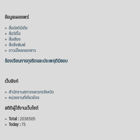
สภาเกษตรกรจังหวัดจันทบุรี
เมื่อวันที่ 5 สิงหาคม 2569 คณะรัฐมนตรีมีมติ
ข้อมูลเผยแพร่
อนุมัติโครงการอ่างเก็บน้ำคลองวังโตนด
»
สื่อมัลติมีเดีย
จังหวัดจันทบุรี กรอบวงเงิน 7,200 ล้านบาท
»
สื่อวิดีโอ
กำหนดระยะเวลาดำเนินงาน 7 ปี (พ.ศ. 2570–
»
สื่อเสียง
»
สื่อสิ่งพิมพ์
2576) โดยโครงการมีความจุ 99.50 ล้าน
»
ดาวน์โหลดเอกสาร
ลูกบาศก์เมตร สามารถสนับสนุนพื้นที่
ชลประทานกว่า 87,700 ไร่ เพิ่ม
...
ร้องเรียนการทุจริตและประพฤติมิชอบ
See More
Photo
เว็บลิงก์
View on Facebook
·
Share
»
สำนักงานสภาเกษตรกรจังหวัด
»
หน่วยงานที่เกี่ยวข้อง
สถิติผู้ใช้งานเว็บไซต์
»
Total :
2038505
»
Today :
75