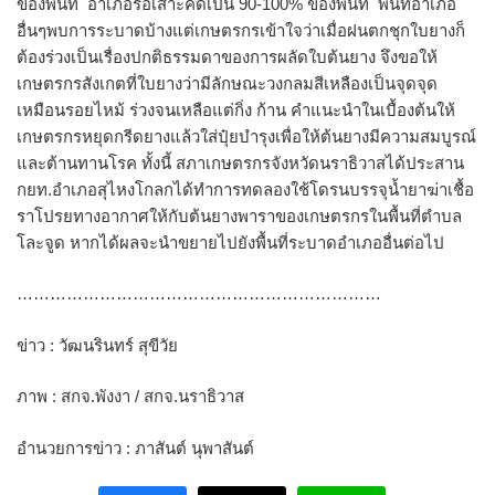
ของพื้นที่ อำเภอรือเสาะคิดเป็น 90-100% ของพื้นที่ พื้นที่อำเภอ
อื่นๆพบการระบาดบ้างแต่เกษตรกรเข้าใจว่าเมื่อฝนตกชุกใบยางก็
ต้องร่วงเป็นเรื่องปกติธรรมดาของการผลัดใบต้นยาง จึงขอให้
เกษตรกรสังเกตที่ใบยางว่ามีลักษณะวงกลมสีเหลืองเป็นจุดจุด
เหมือนรอยไหม้ ร่วงจนเหลือแต่กิ่ง ก้าน คำแนะนำในเบื้องต้นให้
เกษตรกรหยุดกรีดยางแล้วใส่ปุ๋ยบำรุงเพื่อให้ต้นยางมีความสมบูรณ์
และต้านทานโรค ทั้งนี้ สภาเกษตรกรจังหวัดนราธิวาสได้ประสาน
กยท.อำเภอสุไหงโกลกได้ทำการทดลองใช้โดรนบรรจุน้ำยาฆ่าเชื้อ
ราโปรยทางอากาศให้กับต้นยางพาราของเกษตรกรในพื้นที่ตำบล
โละจูด หากได้ผลจะนำขยายไปยังพื้นที่ระบาดอำเภออื่นต่อไป
…………………………………………………………
ข่าว : วัฒนรินทร์ สุขีวัย
ภาพ : สกจ.พังงา / สกจ.นราธิวาส
อำนวยการข่าว : ภาสันต์ นุพาสันต์