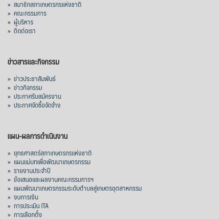
»
สมาชิกสภาเกษตรกรแห่งชาติ
ปรับตัวลดลงตามสภาวะเศรษฐกิจและการค้า
»
คณะกรรมการ
โลก โดยตลาดส่งออกสำคัญ จีน ส่งออกได้
»
ผู้บริหาร
1.52 ล้านตัน ลด 61.71%
»
ติดต่อเรา
ญี่ปุ่น 2 แสนตัน ลด 4.76%
อินโดนีเซีย 8 หมื่นตัน ไม่เปลี่ยนแปลง
ข่าวสารและกิจกรรม
มาเลเซีย 9 ห
...
See More
»
ข่าวประชาสัมพันธ์
»
ข่าวกิจกรรม
ส่งออกมันครึ่งปี 69 ปริมาณ 2.52 ล้านตัน
»
ประกาศรับสมัครงาน
ลด 51.63% ยังดีที่ราคาขายดีกว่าปีก่อน
»
ประกาศจัดซื้อจัดจ้าง
mgronline.com
View on Facebook
·
Share
แผน-ผลการดำเนินงาน
»
ยุทธศาสตร์สภาเกษตรกรแห่งชาติ
»
แผนแม่บทเพื่อพัฒนาเกษตรกรรม
สภาเกษตรกรแห่งชาติ
»
รายงานประจำปี
3 days ago
»
ข้อเสนอและผลงานคณะกรรมการฯ
»
แผนพัฒนาเกษตรกรรมระดับตำบลสู่เกษตรอุตสาหกรรม
คณะรัฐมนตรี อนุมัติโครงการอ่างเก็บน้ำ
»
งบการเงิน
คลองวังโตนด วงเงิน 7,200 ล้านบาท สะท้อน
»
การประเมิน ITA
ผลสำเร็จการผลักดันข้อเสนอเชิงนโยบายของ
»
การเลือกตั้ง