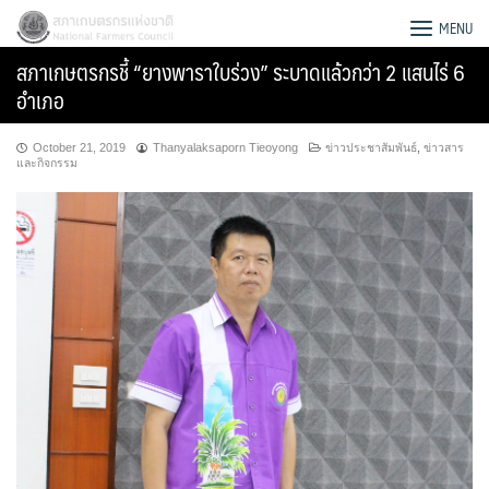
Skip
สภาเกษตรกรแห่งชาติ
MENU
to
สภาเกษตรกรชี้ “ยางพาราใบร่วง” ระบาดแล้วกว่า 2 แสนไร่ 6
content
อำเภอ
October 21, 2019
Thanyalaksaporn Tieoyong
ข่าวประชาสัมพันธ์
,
ข่าวสาร
และกิจกรรม
Search
for: