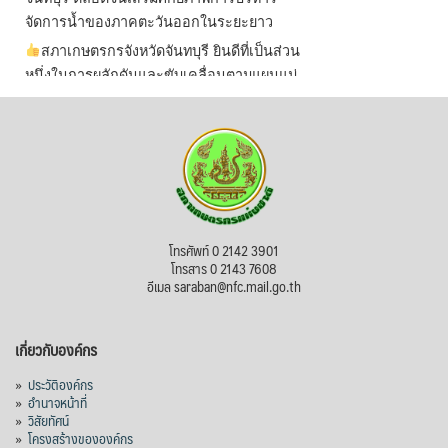
จัดการน้ำของภาคตะวันออกในระยะยาว
สภาเกษตรกรจังหวัดจันทบุรี ยินดีที่เป็นส่วน
หนึ่งในการผลักดันและขับเคลื่อนตามแผนแม่
บทเพื่อพั
...
See More
ไม่สามารถดูเนื้อหานี้ได้ในขณะนี้
View on Facebook
·
Share
สภาเกษตรกรแห่งชาติ
โทรศัพท์ 0 2142 3901
3 days ago
โทรสาร 0 2143 7608
อีเมล saraban@nfc.mail.go.th
กรมการค้าต่างประเทศ กระทรวงพาณิชย์ เปิด
เผยว่า สถิติการส่งออกสินค้ามันสำปะหลังของ
เกี่ยวกับองค์กร
ไทยในช่วง 6 เดือนของปี 2569 (ม.ค.-มิ.ย.) มี
ปริมาณ 2.52 ล้านตัน ลดลง 51.63% มูลค่า
»
ประวัติองค์กร
1,205 ล้านดอลลาร์สหรัฐ (ประมาณ
»
อำนาจหน้าที่
»
วิสัยทัศน์
38,003.15 ล้านบาท) ลดลง 27.69%
»
โครงสร้างขององค์กร