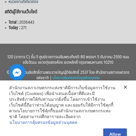
»
หน่วยงานที่เกี่ยวข้อง
สถิติผู้ใช้งานเว็บไซต์
»
Total :
2036443
»
Today :
271
120 (อาคาร C) ชั้น 5 ศูนย์ราชการเฉลิมพระเกียรติ 80 พรรษา 5 ธันวาคม 2550 ถนน
แจ้งวัฒนะ แขวงทุ่งสองห้อง เขตหลักสี่ กรุงเทพมหานคร 10210
© 2560 สงวนลิขสิทธิ์ตามพระราชบัญญัติลิขสิทธิ์ 2537 โดย สำนักงานสภาเกษตรกร
แห่งชาติ |
นโยบายคุ้มครองข้อมูลส่วนบุคคล
สำนักงานสภาเกษตรกรแห่งชาติมีการเก็บข้อมูลการใช้งาน
เว็บไซต์ (Cookies) เพื่อนำเสนอเนื้อหาที่ดีและมี
ประสิทธิภาพให้กับท่านมากยิ่งขึ้น โดยการเข้าใช้งาน
เว็บไซต์นี้ถือว่าท่านได้อนุญาต และยอมรับให้มีการใช้คุกกี้
chaty
ตามนโยบายการใช้คุ้กกี้ของสำนักงานสภาเกษตรกรแห่ง
ชาติ โดยสามารถศึกษารายละเอียดจาก
Hide
นโยบายการคุ้มครองข้อมูลส่วนบุคคล
Allow