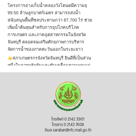
โครงการอ่างเก็บน้ำคลองวังโตนดมีความจุ
99.50 ล้านลูกบาศก์เมตร สามารถส่งน้ำ
สนับสนุนพื้นที่ชลประทานกว่า 87,700 ไร่ ช่วย
เพิ่มน้ำต้นทุนสำหรับการอุปโภคบริโภค
การเกษตร และภาคอุตสาหกรรมในจังหวัด
จันทบุรี ตลอดจนเสริมศักยภาพการบริหาร
จัดการน้ำของภาคตะวันออกในระยะยาว
สภาเกษตรกรจังหวัดจันทบุรี ยินดีที่เป็นส่วน
หนึ่งในการผลักดันและขับเคลื่อนตามแผนแม่
บทเพื่อพั
...
See More
ไม่สามารถดูเนื้อหานี้ได้ในขณะนี้
View on Facebook
·
Share
สภาเกษตรกรแห่งชาติ
โทรศัพท์ 0 2142 3901
19 hours ago
โทรสาร 0 2143 7608
อีเมล saraban@nfc.mail.go.th
กรมการค้าต่างประเทศ กระทรวงพาณิชย์ เปิด