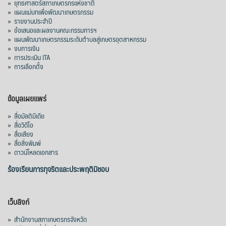
»
ยุทธศาสตร์สภาเกษตรกรแห่งชาติ
»
แผนแม่บทเพื่อพัฒนาเกษตรกรรม
สภาเกษตรกรแห่งชาติ
»
รายงานประจำปี
19 hours ago
»
ข้อเสนอและผลงานคณะกรรมการฯ
»
แผนพัฒนาเกษตรกรรมระดับตำบลสู่เกษตรอุตสาหกรรม
คณะรัฐมนตรี อนุมัติโครงการอ่างเก็บน้ำ
»
งบการเงิน
คลองวังโตนด วงเงิน 7,200 ล้านบาท สะท้อน
»
การประเมิน ITA
ผลสำเร็จการผลักดันข้อเสนอเชิงนโยบายของ
»
การเลือกตั้ง
สภาเกษตรกรจังหวัดจันทบุรี
เมื่อวันที่ 5 สิงหาคม 2569 คณะรัฐมนตรีมีมติ
ข้อมูลเผยแพร่
อนุมัติโครงการอ่างเก็บน้ำคลองวังโตนด
»
สื่อมัลติมีเดีย
จังหวัดจันทบุรี กรอบวงเงิน 7,200 ล้านบาท
»
สื่อวิดีโอ
กำหนดระยะเวลาดำเนินงาน 7 ปี (พ.ศ. 2570–
»
สื่อเสียง
»
สื่อสิ่งพิมพ์
2576) โดยโครงการมีความจุ 99.50 ล้าน
»
ดาวน์โหลดเอกสาร
ลูกบาศก์เมตร สามารถสนับสนุนพื้นที่
ชลประทานกว่า 87,700 ไร่ เพิ่ม
...
ร้องเรียนการทุจริตและประพฤติมิชอบ
See More
Photo
เว็บลิงก์
View on Facebook
·
Share
»
สำนักงานสภาเกษตรกรจังหวัด