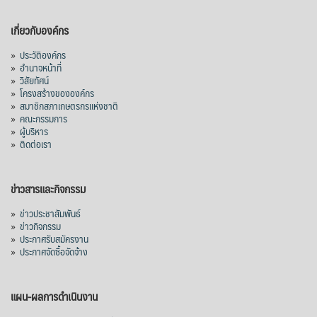
เผยว่า สถิติการส่งออกสินค้ามันสำปะหลังของ
เกี่ยวกับองค์กร
ไทยในช่วง 6 เดือนของปี 2569 (ม.ค.-มิ.ย.) มี
ปริมาณ 2.52 ล้านตัน ลดลง 51.63% มูลค่า
»
ประวัติองค์กร
1,205 ล้านดอลลาร์สหรัฐ (ประมาณ
»
อำนาจหน้าที่
»
วิสัยทัศน์
38,003.15 ล้านบาท) ลดลง 27.69%
»
โครงสร้างขององค์กร
»
สมาชิกสภาเกษตรกรแห่งชาติ
ปรับตัวลดลงตามสภาวะเศรษฐกิจและการค้า
»
คณะกรรมการ
โลก โดยตลาดส่งออกสำคัญ จีน ส่งออกได้
»
ผู้บริหาร
1.52 ล้านตัน ลด 61.71%
»
ติดต่อเรา
ญี่ปุ่น 2 แสนตัน ลด 4.76%
อินโดนีเซีย 8 หมื่นตัน ไม่เปลี่ยนแปลง
ข่าวสารและกิจกรรม
มาเลเซีย 9 ห
...
See More
»
ข่าวประชาสัมพันธ์
»
ข่าวกิจกรรม
ส่งออกมันครึ่งปี 69 ปริมาณ 2.52 ล้านตัน
»
ประกาศรับสมัครงาน
ลด 51.63% ยังดีที่ราคาขายดีกว่าปีก่อน
»
ประกาศจัดซื้อจัดจ้าง
mgronline.com
View on Facebook
·
Share
แผน-ผลการดำเนินงาน