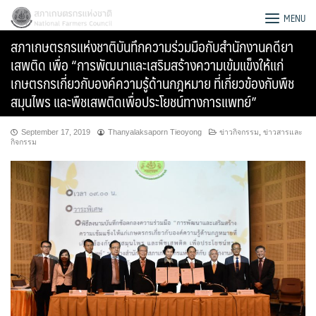
Skip
สภาเกษตรกรแห่งชาติ
MENU
to
สภาเกษตรกรแห่งชาติบันทึกความร่วมมือกับสำนักงานคดียา
content
เสพติด เพื่อ “การพัฒนาและเสริมสร้างความเข้มแข็งให้แก่
เกษตรกรเกี่ยวกับองค์ความรู้ด้านกฎหมาย ที่เกี่ยวข้องกับพืช
สมุนไพร และพืชเสพติดเพื่อประโยชน์ทางการแพทย์”
September 17, 2019
Thanyalaksaporn Tieoyong
ข่าวกิจกรรม
,
ข่าวสารและ
กิจกรรม
Search
for: