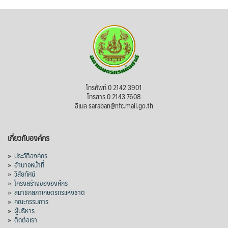
บทเพื่อพั
...
See More
ไม่สามารถดูเนื้อหานี้ได้ในขณะนี้
View on Facebook
·
Share
สภาเกษตรกรแห่งชาติ
โทรศัพท์ 0 2142 3901
1 day ago
โทรสาร 0 2143 7608
อีเมล saraban@nfc.mail.go.th
กรมการค้าต่างประเทศ กระทรวงพาณิชย์ เปิด
เผยว่า สถิติการส่งออกสินค้ามันสำปะหลังของ
เกี่ยวกับองค์กร
ไทยในช่วง 6 เดือนของปี 2569 (ม.ค.-มิ.ย.) มี
ปริมาณ 2.52 ล้านตัน ลดลง 51.63% มูลค่า
»
ประวัติองค์กร
1,205 ล้านดอลลาร์สหรัฐ (ประมาณ
»
อำนาจหน้าที่
»
วิสัยทัศน์
38,003.15 ล้านบาท) ลดลง 27.69%
»
โครงสร้างขององค์กร
»
สมาชิกสภาเกษตรกรแห่งชาติ
ปรับตัวลดลงตามสภาวะเศรษฐกิจและการค้า
»
คณะกรรมการ
โลก โดยตลาดส่งออกสำคัญ จีน ส่งออกได้
»
ผู้บริหาร
1.52 ล้านตัน ลด 61.71%
»
ติดต่อเรา