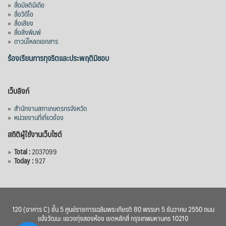
»
สื่อมัลติมีเดีย
จังหวัดจันทบุรี กรอบวงเงิน 7,200 ล้านบาท
»
สื่อวิดีโอ
กำหนดระยะเวลาดำเนินงาน 7 ปี (พ.ศ. 2570–
»
สื่อเสียง
»
สื่อสิ่งพิมพ์
2576) โดยโครงการมีความจุ 99.50 ล้าน
»
ดาวน์โหลดเอกสาร
ลูกบาศก์เมตร สามารถสนับสนุนพื้นที่
ชลประทานกว่า 87,700 ไร่ เพิ่ม
...
ร้องเรียนการทุจริตและประพฤติมิชอบ
See More
Photo
เว็บลิงก์
View on Facebook
·
Share
»
สำนักงานสภาเกษตรกรจังหวัด
»
หน่วยงานที่เกี่ยวข้อง
สถิติผู้ใช้งานเว็บไซต์
»
Total :
2037099
»
Today :
927
120 (อาคาร C) ชั้น 5 ศูนย์ราชการเฉลิมพระเกียรติ 80 พรรษา 5 ธันวาคม 2550 ถนน
แจ้งวัฒนะ แขวงทุ่งสองห้อง เขตหลักสี่ กรุงเทพมหานคร 10210