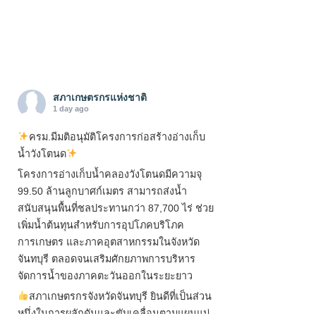
สภาเกษตรกรแห่งชาติ
1 day ago
ครม.มีมติอนุมัติโครงการก่อสร้างอ่างเก็บ
น้ำวังโตนด
โครงการอ่างเก็บน้ำคลองวังโตนดมีความจุ
99.50 ล้านลูกบาศก์เมตร สามารถส่งน้ำ
สนับสนุนพื้นที่ชลประทานกว่า 87,700 ไร่ ช่วย
เพิ่มน้ำต้นทุนสำหรับการอุปโภคบริโภค
การเกษตร และภาคอุตสาหกรรมในจังหวัด
จันทบุรี ตลอดจนเสริมศักยภาพการบริหาร
จัดการน้ำของภาคตะวันออกในระยะยาว
สภาเกษตรกรจังหวัดจันทบุรี ยินดีที่เป็นส่วน
หนึ่งในการผลักดันและขับเคลื่อนตามแผนแม่