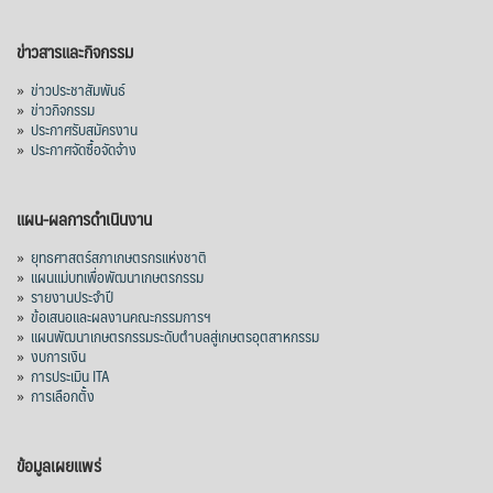
ญี่ปุ่น 2 แสนตัน ลด 4.76%
อินโดนีเซีย 8 หมื่นตัน ไม่เปลี่ยนแปลง
ข่าวสารและกิจกรรม
มาเลเซีย 9 ห
...
See More
»
ข่าวประชาสัมพันธ์
»
ข่าวกิจกรรม
ส่งออกมันครึ่งปี 69 ปริมาณ 2.52 ล้านตัน
»
ประกาศรับสมัครงาน
ลด 51.63% ยังดีที่ราคาขายดีกว่าปีก่อน
»
ประกาศจัดซื้อจัดจ้าง
mgronline.com
View on Facebook
·
Share
แผน-ผลการดำเนินงาน
»
ยุทธศาสตร์สภาเกษตรกรแห่งชาติ
»
แผนแม่บทเพื่อพัฒนาเกษตรกรรม
สภาเกษตรกรแห่งชาติ
»
รายงานประจำปี
1 day ago
»
ข้อเสนอและผลงานคณะกรรมการฯ
»
แผนพัฒนาเกษตรกรรมระดับตำบลสู่เกษตรอุตสาหกรรม
คณะรัฐมนตรี อนุมัติโครงการอ่างเก็บน้ำ
»
งบการเงิน
คลองวังโตนด วงเงิน 7,200 ล้านบาท สะท้อน
»
การประเมิน ITA
ผลสำเร็จการผลักดันข้อเสนอเชิงนโยบายของ
»
การเลือกตั้ง
สภาเกษตรกรจังหวัดจันทบุรี
เมื่อวันที่ 5 สิงหาคม 2569 คณะรัฐมนตรีมีมติ
ข้อมูลเผยแพร่
อนุมัติโครงการอ่างเก็บน้ำคลองวังโตนด