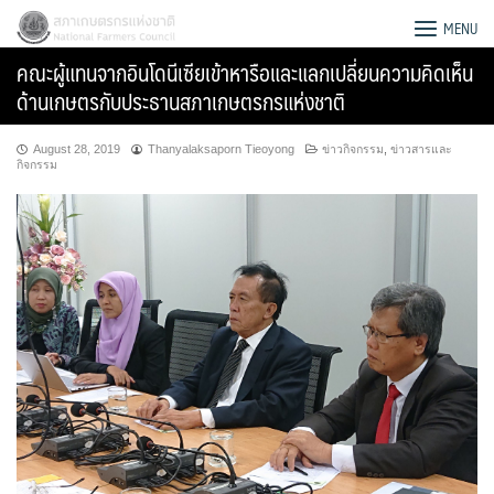
Skip
สภาเกษตรกรแห่งชาติ
MENU
to
คณะผู้แทนจากอินโดนีเซียเข้าหารือและแลกเปลี่ยนความคิดเห็น
content
ด้านเกษตรกับประธานสภาเกษตรกรแห่งชาติ
August 28, 2019
Thanyalaksaporn Tieoyong
ข่าวกิจกรรม
,
ข่าวสารและ
กิจกรรม
Search
for: