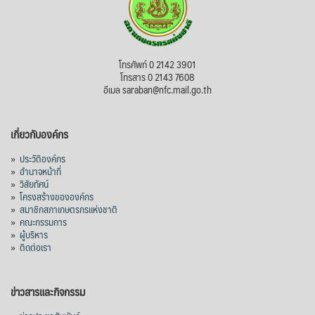
View on Facebook
·
Share
สภาเกษตรกรแห่งชาติ
โทรศัพท์ 0 2142 3901
1 day ago
โทรสาร 0 2143 7608
อีเมล saraban@nfc.mail.go.th
กรมการค้าต่างประเทศ กระทรวงพาณิชย์ เปิด
เผยว่า สถิติการส่งออกสินค้ามันสำปะหลังของ
เกี่ยวกับองค์กร
ไทยในช่วง 6 เดือนของปี 2569 (ม.ค.-มิ.ย.) มี
ปริมาณ 2.52 ล้านตัน ลดลง 51.63% มูลค่า
»
ประวัติองค์กร
1,205 ล้านดอลลาร์สหรัฐ (ประมาณ
»
อำนาจหน้าที่
»
วิสัยทัศน์
38,003.15 ล้านบาท) ลดลง 27.69%
»
โครงสร้างขององค์กร
»
สมาชิกสภาเกษตรกรแห่งชาติ
ปรับตัวลดลงตามสภาวะเศรษฐกิจและการค้า
»
คณะกรรมการ
โลก โดยตลาดส่งออกสำคัญ จีน ส่งออกได้
»
ผู้บริหาร
1.52 ล้านตัน ลด 61.71%
»
ติดต่อเรา
ญี่ปุ่น 2 แสนตัน ลด 4.76%
อินโดนีเซีย 8 หมื่นตัน ไม่เปลี่ยนแปลง
ข่าวสารและกิจกรรม
มาเลเซีย 9 ห
...
See More