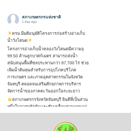
สภาเกษตรกรแห่งชาติ
1 day ago
ครม.มีมติอนุมัติโครงการก่อสร้างอ่างเก็บ
น้ำวังโตนด
โครงการอ่างเก็บน้ำคลองวังโตนดมีความจุ
99.50 ล้านลูกบาศก์เมตร สามารถส่งน้ำ
สนับสนุนพื้นที่ชลประทานกว่า 87,700 ไร่ ช่วย
เพิ่มน้ำต้นทุนสำหรับการอุปโภคบริโภค
การเกษตร และภาคอุตสาหกรรมในจังหวัด
จันทบุรี ตลอดจนเสริมศักยภาพการบริหาร
จัดการน้ำของภาคตะวันออกในระยะยาว
สภาเกษตรกรจังหวัดจันทบุรี ยินดีที่เป็นส่วน
หนึ่งในการผลักดันและขับเคลื่อนตามแผนแม่
บทเพื่อพั
...
See More
ไม่สามารถดูเนื้อหานี้ได้ในขณะนี้