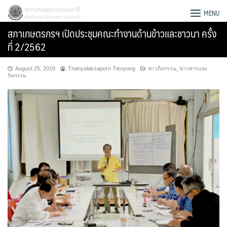
Skip
สภาเกษตรกรแห่งชาติ
MENU
to
สภาเกษตรกรฯ เปิดประชุมคณะทำงานด้านข้าวและชาวนา ครั้ง
content
ที่ 2/2562
August 25, 2019
Thanyalaksaporn Tieoyong
ข่าวกิจกรรม
,
ข่าวสารและ
กิจกรรม
Search
for: