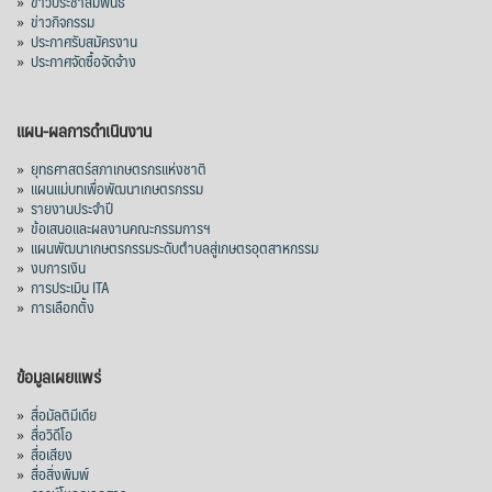
»
ข่าวประชาสัมพันธ์
»
ข่าวกิจกรรม
ส่งออกมันครึ่งปี 69 ปริมาณ 2.52 ล้านตัน
»
ประกาศรับสมัครงาน
ลด 51.63% ยังดีที่ราคาขายดีกว่าปีก่อน
»
ประกาศจัดซื้อจัดจ้าง
mgronline.com
View on Facebook
·
Share
แผน-ผลการดำเนินงาน
»
ยุทธศาสตร์สภาเกษตรกรแห่งชาติ
»
แผนแม่บทเพื่อพัฒนาเกษตรกรรม
สภาเกษตรกรแห่งชาติ
»
รายงานประจำปี
1 day ago
»
ข้อเสนอและผลงานคณะกรรมการฯ
»
แผนพัฒนาเกษตรกรรมระดับตำบลสู่เกษตรอุตสาหกรรม
คณะรัฐมนตรี อนุมัติโครงการอ่างเก็บน้ำ
»
งบการเงิน
คลองวังโตนด วงเงิน 7,200 ล้านบาท สะท้อน
»
การประเมิน ITA
ผลสำเร็จการผลักดันข้อเสนอเชิงนโยบายของ
»
การเลือกตั้ง
สภาเกษตรกรจังหวัดจันทบุรี
เมื่อวันที่ 5 สิงหาคม 2569 คณะรัฐมนตรีมีมติ
ข้อมูลเผยแพร่
อนุมัติโครงการอ่างเก็บน้ำคลองวังโตนด
»
สื่อมัลติมีเดีย
จังหวัดจันทบุรี กรอบวงเงิน 7,200 ล้านบาท
»
สื่อวิดีโอ
กำหนดระยะเวลาดำเนินงาน 7 ปี (พ.ศ. 2570–
»
สื่อเสียง
»
สื่อสิ่งพิมพ์
2576) โดยโครงการมีความจุ 99.50 ล้าน