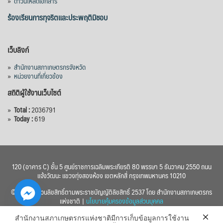
»
ดาวน์โหลดเอกสาร
ลูกบาศก์เมตร สามารถสนับสนุนพื้นที่
ชลประทานกว่า 87,700 ไร่ เพิ่ม
...
ร้องเรียนการทุจริตและประพฤติมิชอบ
See More
Photo
เว็บลิงก์
View on Facebook
·
Share
»
สำนักงานสภาเกษตรกรจังหวัด
»
หน่วยงานที่เกี่ยวข้อง
สถิติผู้ใช้งานเว็บไซต์
»
Total :
2036791
»
Today :
619
120 (อาคาร C) ชั้น 5 ศูนย์ราชการเฉลิมพระเกียรติ 80 พรรษา 5 ธันวาคม 2550 ถนน
แจ้งวัฒนะ แขวงทุ่งสองห้อง เขตหลักสี่ กรุงเทพมหานคร 10210
© 2560 สงวนลิขสิทธิ์ตามพระราชบัญญัติลิขสิทธิ์ 2537 โดย สำนักงานสภาเกษตรกร
แห่งชาติ |
นโยบายคุ้มครองข้อมูลส่วนบุคคล
สำนักงานสภาเกษตรกรแห่งชาติมีการเก็บข้อมูลการใช้งาน