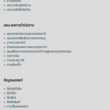
»
ข่าวกิจกรรม
»
ประกาศรับสมัครงาน
»
ประกาศจัดซื้อจัดจ้าง
แผน-ผลการดำเนินงาน
»
ยุทธศาสตร์สภาเกษตรกรแห่งชาติ
»
แผนแม่บทเพื่อพัฒนาเกษตรกรรม
»
รายงานประจำปี
»
ข้อเสนอและผลงานคณะกรรมการฯ
»
แผนพัฒนาเกษตรกรรมระดับตำบลสู่เกษตรอุตสาหกรรม
»
งบการเงิน
»
การประเมิน ITA
»
การเลือกตั้ง
ข้อมูลเผยแพร่
»
สื่อมัลติมีเดีย
»
สื่อวิดีโอ
»
สื่อเสียง
»
สื่อสิ่งพิมพ์
»
ดาวน์โหลดเอกสาร