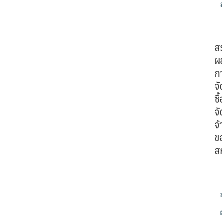
ส
ผ
ก
จั
ซื้
จั
จ้
ข
ส