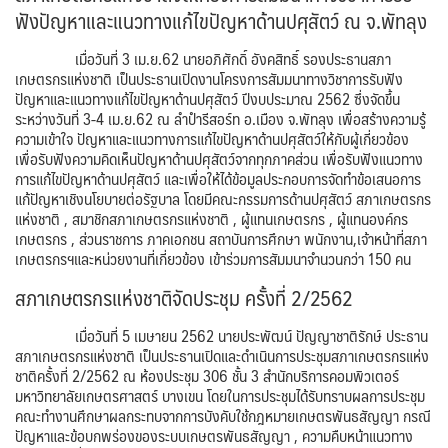
ฟังปัญหาและแนวทางแก้ไขปัญหาด้านปศุสัตว์ ณ จ.พัทลุง
เมื่อวันที่ 3 เม.ย.62 นายอภิศักดิ์ อังคสิทธิ์ รองประธานสภา
เกษตรกรแห่งชาติ เป็นประธานเปิดงานโครงการสัมมนาทางวิชาการรับฟัง
ปัญหาและแนวทางแก้ไขปัญหาด้านปศุสัตว์ ปีงบประมาณ 2562 ซึ่งจัดขึ้น
ระหว่างวันที่ 3-4 เม.ย.62 ณ ลำปำรีสอร์ท อ.เมือง จ.พัทลุง เพื่อสร้างความรู้
ความเข้าใจ ปัญหาและแนวทางการแก้ไขปัญหาด้านปศุสัตว์ให้กับผู้เกี่ยวข้อง
เพื่อรับฟังความคิดเห็นปัญหาด้านปศุสัตว์จากทุกภาคส่วน เพื่อรับฟังแนวทาง
การแก้ไขปัญหาด้านปศุสัตว์ และเพื่อให้ได้ข้อมูลประกอบการจัดทำข้อเสนอการ
แก้ปัญหาเชิงนโยบายต่อรัฐบาล โดยมีคณะกรรมการด้านปศุสัตว์ สภาเกษตรกร
แห่งชาติ , สมาชิกสภาเกษตรกรแห่งชาติ , ผู้แทนเกษตรกร , ผู้แทนองค์กร
เกษตรกร , ส่วนราชการ ภาคเอกชน สถาบันการศึกษา พนักงาน,เจ้าหน้าที่สภา
เกษตรกรฯและหน่วยงานที่เกี่ยวข้อง เข้าร่วมการสัมมนาจำนวนกว่า 150 คน
สภาเกษตรกรแห่งชาติจัดประชุม ครั้งที่ 2/2562
เมื่อวันที่ 5 เมษายน 2562 นายประพัฒน์ ปัญญาชาติรักษ์ ประธาน
สภาเกษตรกรแห่งชาติ เป็นประธานเปิดและดำเนินการประชุมสภาเกษตรกรแห่ง
ชาติครั้งที่ 2/2562 ณ ห้องประชุม 306 ชั้น 3 สำนักบริการคอมพิวเตอร์
มหาวิทยาลัยเกษตรศาสตร์ บางเขน โดยในการประชุมได้รับทราบผลการประชุม
คณะทำงานศึกษาผลกระทบจากการบังคับใช้กฎหมายเกษตรพันธสัญญา กรณี
ปัญหาและข้อบกพร่องของระบบเกษตรพันธสัญญา , ความคืบหน้าแนวทาง