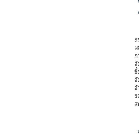
ส
ผ
ก
จั
ซื้
จั
จ้
ข
ส