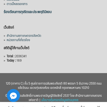
»
ดาวน์โหลดเอกสาร
ร้องเรียนการทุจริตและประพฤติมิชอบ
เว็บลิงก์
»
สำนักงานสภาเกษตรกรจังหวัด
»
หน่วยงานที่เกี่ยวข้อง
สถิติผู้ใช้งานเว็บไซต์
»
Total :
2036341
»
Today :
169
120 (อาคาร C) ชั้น 5 ศูนย์ราชการเฉลิมพระเกียรติ 80 พรรษา 5 ธันวาคม 2550 ถนน
แจ้งวัฒนะ แขวงทุ่งสองห้อง เขตหลักสี่ กรุงเทพมหานคร 10210
© 2560 สงวนลิขสิทธิ์ตามพระราชบัญญัติลิขสิทธิ์ 2537 โดย สำนักงานสภาเกษตรกร
แห่งชาติ |
นโยบายคุ้มครองข้อมูลส่วนบุคคล