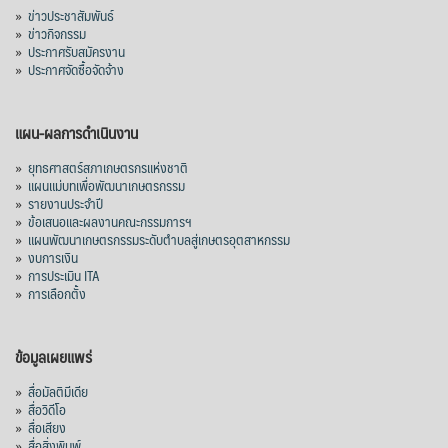
»
ข่าวประชาสัมพันธ์
»
ข่าวกิจกรรม
»
ประกาศรับสมัครงาน
»
ประกาศจัดซื้อจัดจ้าง
แผน-ผลการดำเนินงาน
»
ยุทธศาสตร์สภาเกษตรกรแห่งชาติ
»
แผนแม่บทเพื่อพัฒนาเกษตรกรรม
»
รายงานประจำปี
»
ข้อเสนอและผลงานคณะกรรมการฯ
»
แผนพัฒนาเกษตรกรรมระดับตำบลสู่เกษตรอุตสาหกรรม
»
งบการเงิน
»
การประเมิน ITA
»
การเลือกตั้ง
ข้อมูลเผยแพร่
»
สื่อมัลติมีเดีย
»
สื่อวิดีโอ
»
สื่อเสียง
»
สื่อสิ่งพิมพ์