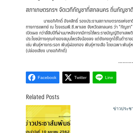
สภาเกษตรกรฯ จัดเวทีกัญชาที่สกลนคร ถิ่นกัญชาดี
นายอภิศักดิ์ อังคสิทธิ์ รองประธานสภาเกษตรกรแห่งชาติ กล่
ทางการแพทย์ ณ โรงแรมพี.ซี.พาเลซ จังหวัดสกลนคร ว่า “กัญชา” เป็น
เปิดเผย กว่าสี่สิบปีที่ผ่านมาหลังจากมีการใช้พระราชบัญญัติยาเส
ประโยชน์ทางคุณค่าของสมุนไพรจึงน้อยลง แต่ยังคงถูกใช้ในตำราของช
เช่น พันธุ์หางกระรอก พันธุ์ฝอยทอง พันธุ์หางเสือ โดยเฉพาะพันธุ์ห
(ปล่อยเสียง นายอภิศักดิ์)
………
Facebook
Twitter
Line
Related Posts
ข่าวประชา