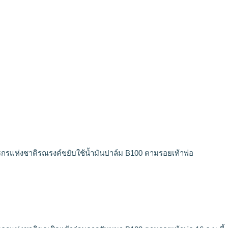
รแห่งชาติรณรงค์ขยับใช้น้ำมันปาล์ม B100 ตามรอยเท้าพ่อ