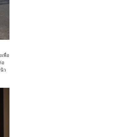
ปริมาณ 2.52 ล้านตัน ลดลง 51.63% มูลค่า
1,205 ล้านดอลลาร์สหรัฐ (ประมาณ
38,003.15 ล้านบาท) ลดลง 27.69%
ปรับตัวลดลงตามสภาวะเศรษฐกิจและการค้า
โลก โดยตลาดส่งออกสำคัญ จีน ส่งออกได้
1.52 ล้านตัน ลด 61.71%
ญี่ปุ่น 2 แสนตัน ลด 4.76%
เพื่อ
อินโดนีเซีย 8 หมื่นตัน ไม่เปลี่ยนแปลง
่อ
มาเลเซีย 9 ห
...
See More
นิว
ส่งออกมันครึ่งปี 69 ปริมาณ 2.52 ล้านตัน
ลด 51.63% ยังดีที่ราคาขายดีกว่าปีก่อน
mgronline.com
View on Facebook
·
Share
สภาเกษตรกรแห่งชาติ
1 day ago