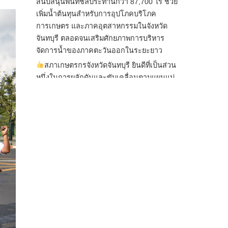
สนับสนุนพื้นที่ชลประทานกว่า 87,700 ไร่ ช่วย
เพิ่มน้ำต้นทุนสำหรับการอุปโภคบริโภค
การเกษตร และภาคอุตสาหกรรมในจังหวัด
จันทบุรี ตลอดจนเสริมศักยภาพการบริหาร
จัดการน้ำของภาคตะวันออกในระยะยาว
สภาเกษตรกรจังหวัดจันทบุรี ยินดีที่เป็นส่วน
หนึ่งในการผลักดันและขับเคลื่อนตามแผนแม่
บทเพื่อพั
...
See More
ไม่สามารถดูเนื้อหานี้ได้ในขณะนี้
View on Facebook
·
Share
สภาเกษตรกรแห่งชาติ
1 day ago
กรมการค้าต่างประเทศ กระทรวงพาณิชย์ เปิด
เผยว่า สถิติการส่งออกสินค้ามันสำปะหลังของ
ไทยในช่วง 6 เดือนของปี 2569 (ม.ค.-มิ.ย.) มี