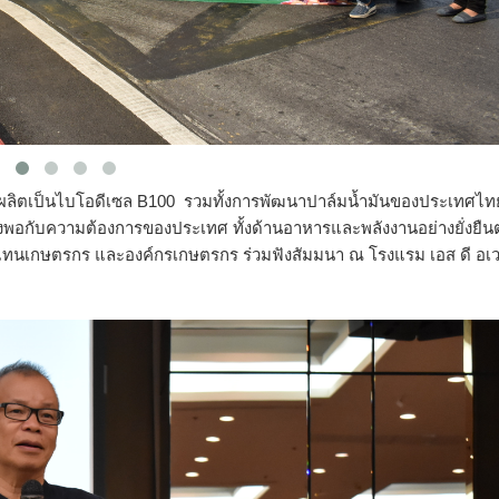
มาผลิตเป็นไบโอดีเซล B100 รวมทั้งการพัฒนาปาล์มน้ำมันของประเทศไทย
ยงพอกับความต้องการของประเทศ ทั้งด้านอาหารและพลังงานอย่างยั่งยืนต
ม ผู้แทนเกษตรกร และองค์กรเกษตรกร ร่วมฟังสัมมนา ณ โรงแรม เอส ดี อเว