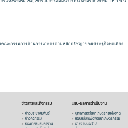
รแห่งชาติขอเชิญเข้าร่วมการสัมมนา B100 ตามรอยเท้าพ่อ 16 ก.พ.นี้
มคณะกรรมการด้านการเกษตรตามหลักปรัชญาของเศรษฐกิจพอเพียง
ข่าวสารและกิจกรรม
แผน-ผลการดำเนินงาน
»
ข่าวประชาสัมพันธ์
»
ยุทธศาสตร์สภาเกษตรกรแห่งชาติ
»
ข่าวกิจกรรม
»
แผนแม่บทเพื่อพัฒนาเกษตรกรรม
»
ประกาศรับสมัครงาน
»
รายงานประจำปี