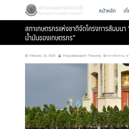
Skip
สภาเกษตรกรแห่งชาติ
หน้าหลัก
เก
National Farmers Council
to
content
สภาเกษตรกรแห่งชาติจัดโครงการสัมมนา “แ
น้ำมันของเกษตรกร”
February 16, 2019
Thanyalaksaporn Tieoyong
ข่าวกิจกรรม
,
ข่