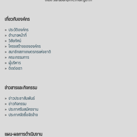
วันขึ้น ๑๕ ค่ำ เดือน ๑๑) ถือว่าเป็นวันสำคัญ
ทางศาสนาพุทธที่สำคัญวันหนึ่งของ
เกี่ยวกับองค์กร
ประเทศไทย โดยมีกำหนดระยะเวลา ๓ เดือน
ในช่วงฤดูฝน ซึ่งวันเข้าพรรษาเป็นวันสำคัญ
»
ประวัติองค์กร
»
อำนาจหน้าที่
ทางพระพุทธศาสนาที่ต่อเนื่องมาจากวัน
»
วิสัยทัศน์
อาสาฬหบูชา (วันขึ้น ๑๕ ค่ำ เดือน ๘)
»
โครงสร้างขององค์กร
»
สมาชิกสภาเกษตรกรแห่งชาติ
สาเหตุที่พระพุทธเจ้าได้ทรงอนุญาตให้จำ
»
คณะกรรมการ
พรรษาอยู่ ณ สถานที่ใดสถานที่หนึ่งตลอดระยะ
»
ผู้บริหาร
เวลา 3 เดือนแก่พ
...
»
ติดต่อเรา
See More
Video
ข่าวสารและกิจกรรม
View on Facebook
·
Share
»
ข่าวประชาสัมพันธ์
»
ข่าวกิจกรรม
สภาเกษตรกรแห่งชาติ
»
ประกาศรับสมัครงาน
1 week ago
»
ประกาศจัดซื้อจัดจ้าง
นายอนุทิน ชาญวีรกุล นายกรัฐมนตรี นำคณะ
รัฐมนตรีและส่วนราชการ ร่วมเฝ้าทูลละออง
แผน-ผลการดำเนินงาน
พระบาท สมเด็จพระกนิษฐาธิราชเจ้า กรม