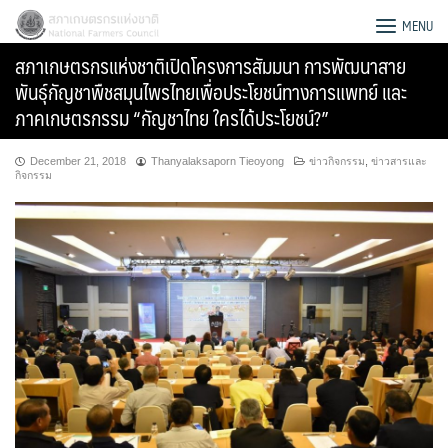
Skip
สภาเกษตรกรแห่งชาติ
MENU
to
สภาเกษตรกรแห่งชาติเปิดโครงการสัมมนา การพัฒนาสาย
content
พันธุ์กัญชาพืชสมุนไพรไทยเพื่อประโยชน์ทางการแพทย์ และ
ภาคเกษตรกรรม “กัญชาไทย ใครได้ประโยชน์?”
December 21, 2018
Thanyalaksaporn Tieoyong
ข่าวกิจกรรม
,
ข่าวสารและ
กิจกรรม
Search
for: