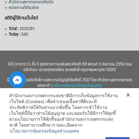
»
สำนักงานสภาเกษตรกรจังหวัด
»
หน่วยงานที่เกี่ยวข้อง
สถิติผู้ใช้งานเว็บไซต์
»
Total :
2035281
»
Today :
540
120 (อาคาร C) ชั้น 5 ศูนย์ราชการเฉลิมพระเกียรติ 80 พรรษา 5 ธันวาคม 2550 ถนน
แจ้งวัฒนะ แขวงทุ่งสองห้อง เขตหลักสี่ กรุงเทพมหานคร 10210
© 2560 สงวนลิขสิทธิ์ตามพระราชบัญญัติลิขสิทธิ์ 2537 โดย สำนักงานสภาเกษตรกร
แห่งชาติ |
นโยบายคุ้มครองข้อมูลส่วนบุคคล
สำนักงานสภาเกษตรกรแห่งชาติมีการเก็บข้อมูลการใช้งาน
เว็บไซต์ (Cookies) เพื่อนำเสนอเนื้อหาที่ดีและมี
ประสิทธิภาพให้กับท่านมากยิ่งขึ้น โดยการเข้าใช้งาน
เว็บไซต์นี้ถือว่าท่านได้อนุญาต และยอมรับให้มีการใช้คุกกี้
chaty
ตามนโยบายการใช้คุ้กกี้ของสำนักงานสภาเกษตรกรแห่ง
ชาติ โดยสามารถศึกษารายละเอียดจาก
Hide
นโยบายการคุ้มครองข้อมูลส่วนบุคคล