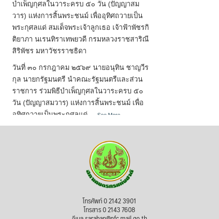
บำเพ็ญกุศลในวาระครบ ๕๐ วัน (ปัญญาสม
วาร) แห่งการสิ้นพระชนม์ เพื่ออุทิศถวายเป็น
พระกุศลแด่ สมเด็จพระเจ้าลูกเธอ เจ้าฟ้าพัชรกิ
ติยาภา นเรนทิราเทพยวดี กรมหลวงราชสาริณี
สิริพัชร มหาวัชรราชธิดา
วันที่ ๓๐ กรกฎาคม ๒๕๖๙ นายอนุทิน ชาญวีร
กุล นายกรัฐมนตรี นำคณะรัฐมนตรีและส่วน
ราชการ ร่วมพิธีบำเพ็ญกุศลในวาระครบ ๕๐
วัน (ปัญญาสมวาร) แห่งการสิ้นพระชนม์ เพื่อ
อุทิศถวายเป็นพระกุศลแด่
...
See More
Photo
View on Facebook
·
Share
สภาเกษตรกรแห่งชาติ
1 week ago
โทรศัพท์ 0 2142 3901
วันเข้าพรรษา (วันแรม ๑ ค่ำ เดือน ๘) หรือ
โทรสาร 0 2143 7608
เทศกาลเข้าพรรษา (วันแรม ๑ ค่ำ เดือน ๘ ถึง
อีเมล saraban@nfc.mail.go.th