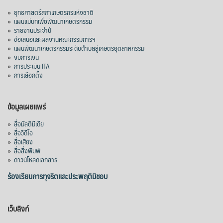
»
ยุทธศาสตร์สภาเกษตรกรแห่งชาติ
สมเด็จพระเทพรัตนราชสุดาฯ สยามบรมราช
»
แผนแม่บทเพื่อพัฒนาเกษตรกรรม
กุมารี ในงานสโมสรสันนิบาตเฉลิมพระเกียรติ
»
รายงานประจำปี
พระบาทสมเด็จพระเจ้าอยู่หัว เนื่องในโอกาส
»
ข้อเสนอและผลงานคณะกรรมการฯ
»
แผนพัฒนาเกษตรกรรมระดับตำบลสู่เกษตรอุตสาหกรรม
เฉลิมพระชนมพรรษา ๒๘ กรกฎาคม ๒๕๖๙
»
งบการเงิน
โดยสมเด็จพระกนิษฐาธิราชเจ้า กรมสมเด็จ
»
การประเมิน ITA
พระเทพรัตนราชสุดาฯ สยามบรมราชกุมารี
»
การเลือกตั้ง
เสด็จพระราชดำเนิน ณ ตึกสันติไมตรี ทำเนียบ
รัฐบาล เมื่อวันที่ ๒๙ ก
...
See More
ข้อมูลเผยแพร่
Photo
»
สื่อมัลติมีเดีย
View on Facebook
·
Share
»
สื่อวิดีโอ
»
สื่อเสียง
»
สื่อสิ่งพิมพ์
»
ดาวน์โหลดเอกสาร
ร้องเรียนการทุจริตและประพฤติมิชอบ
เว็บลิงก์