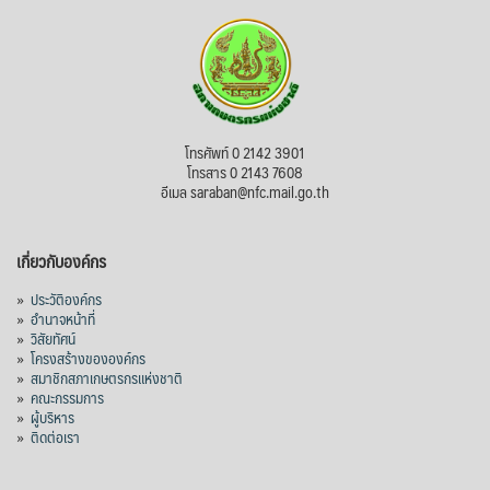
ไม่สามารถดูเนื้อหานี้ได้ในขณะนี้
View on Facebook
·
Share
สภาเกษตรกรแห่งชาติ
โทรศัพท์ 0 2142 3901
3 days ago
โทรสาร 0 2143 7608
อีเมล saraban@nfc.mail.go.th
กรมการค้าต่างประเทศ กระทรวงพาณิชย์ เปิด
เผยว่า สถิติการส่งออกสินค้ามันสำปะหลังของ
เกี่ยวกับองค์กร
ไทยในช่วง 6 เดือนของปี 2569 (ม.ค.-มิ.ย.) มี
ปริมาณ 2.52 ล้านตัน ลดลง 51.63% มูลค่า
»
ประวัติองค์กร
1,205 ล้านดอลลาร์สหรัฐ (ประมาณ
»
อำนาจหน้าที่
»
วิสัยทัศน์
38,003.15 ล้านบาท) ลดลง 27.69%
»
โครงสร้างขององค์กร
»
สมาชิกสภาเกษตรกรแห่งชาติ
ปรับตัวลดลงตามสภาวะเศรษฐกิจและการค้า
»
คณะกรรมการ
โลก โดยตลาดส่งออกสำคัญ จีน ส่งออกได้
»
ผู้บริหาร
1.52 ล้านตัน ลด 61.71%
»
ติดต่อเรา
ญี่ปุ่น 2 แสนตัน ลด 4.76%