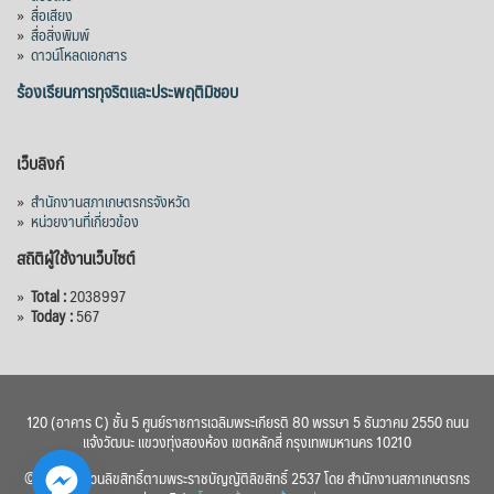
กำหนดระยะเวลาดำเนินงาน 7 ปี (พ.ศ. 2570–
»
สื่อเสียง
»
สื่อสิ่งพิมพ์
2576) โดยโครงการมีความจุ 99.50 ล้าน
»
ดาวน์โหลดเอกสาร
ลูกบาศก์เมตร สามารถสนับสนุนพื้นที่
ชลประทานกว่า 87,700 ไร่ เพิ่ม
...
ร้องเรียนการทุจริตและประพฤติมิชอบ
See More
Photo
เว็บลิงก์
View on Facebook
·
Share
»
สำนักงานสภาเกษตรกรจังหวัด
»
หน่วยงานที่เกี่ยวข้อง
สถิติผู้ใช้งานเว็บไซต์
»
Total :
2038997
»
Today :
567
120 (อาคาร C) ชั้น 5 ศูนย์ราชการเฉลิมพระเกียรติ 80 พรรษา 5 ธันวาคม 2550 ถนน
แจ้งวัฒนะ แขวงทุ่งสองห้อง เขตหลักสี่ กรุงเทพมหานคร 10210
© 2560 สงวนลิขสิทธิ์ตามพระราชบัญญัติลิขสิทธิ์ 2537 โดย สำนักงานสภาเกษตรกร