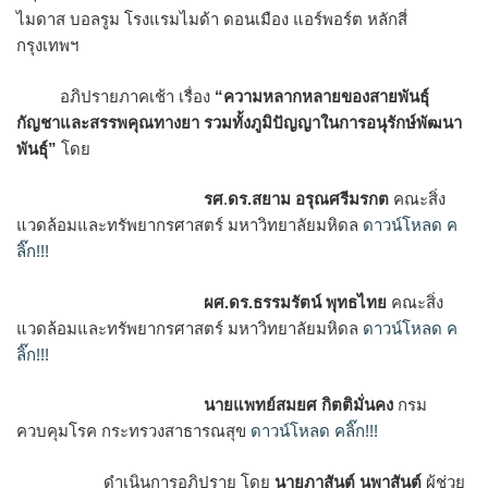
ไมดาส บอลรูม โรงแรมไมด้า ดอนเมือง แอร์พอร์ต หลักสี่
กรุงเทพฯ
อภิปรายภาคเช้า เรื่อง
“ความหลากหลายของสายพันธุ์
กัญชาและสรรพคุณทางยา รวมทั้งภูมิปัญญาในการอนุรักษ์พัฒนา
พันธุ์
”
โดย
รศ
.
ดร.สยาม อรุณศรีมรกต
คณะสิ่ง
แวดล้อมและทรัพยากรศาสตร์ มหาวิทยาลัยมหิดล
ดาวน์โหลด ค
ลิ๊ก!!!
ผศ.ดร.ธรรมรัตน์ พุทธไทย
คณะสิ่ง
แวดล้อมและทรัพยากรศาสตร์ มหาวิทยาลัยมหิดล
ดาวน์โหลด ค
ลิ๊ก!!!
นายแพทย์สมยศ กิตติมั่นคง
กรม
ควบคุมโรค กระทรวงสาธารณสุข
ดาวน์โหลด คลิ๊ก!!!
ดำเนินการอภิปราย โดย
นายภาสันต์ นุพาสันต์
ผู้ช่วย