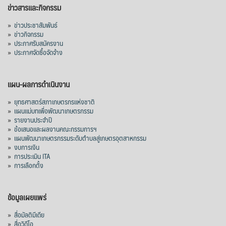
อินโดนีเซีย 8 หมื่นตัน ไม่เปลี่ยนแปลง
ข่าวสารและกิจกรรม
มาเลเซีย 9 ห
...
See More
»
ข่าวประชาสัมพันธ์
»
ข่าวกิจกรรม
ส่งออกมันครึ่งปี 69 ปริมาณ 2.52 ล้านตัน
»
ประกาศรับสมัครงาน
ลด 51.63% ยังดีที่ราคาขายดีกว่าปีก่อน
»
ประกาศจัดซื้อจัดจ้าง
mgronline.com
View on Facebook
·
Share
แผน-ผลการดำเนินงาน
»
ยุทธศาสตร์สภาเกษตรกรแห่งชาติ
»
แผนแม่บทเพื่อพัฒนาเกษตรกรรม
สภาเกษตรกรแห่งชาติ
»
รายงานประจำปี
3 days ago
»
ข้อเสนอและผลงานคณะกรรมการฯ
»
แผนพัฒนาเกษตรกรรมระดับตำบลสู่เกษตรอุตสาหกรรม
คณะรัฐมนตรี อนุมัติโครงการอ่างเก็บน้ำ
»
งบการเงิน
คลองวังโตนด วงเงิน 7,200 ล้านบาท สะท้อน
»
การประเมิน ITA
ผลสำเร็จการผลักดันข้อเสนอเชิงนโยบายของ
»
การเลือกตั้ง
สภาเกษตรกรจังหวัดจันทบุรี
เมื่อวันที่ 5 สิงหาคม 2569 คณะรัฐมนตรีมีมติ
ข้อมูลเผยแพร่
อนุมัติโครงการอ่างเก็บน้ำคลองวังโตนด
»
สื่อมัลติมีเดีย
จังหวัดจันทบุรี กรอบวงเงิน 7,200 ล้านบาท
»
สื่อวิดีโอ