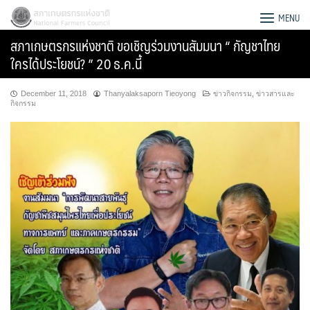
Skip
สภาเกษตรกรแห่งชาติ
MENU
to
สภาเกษตรกรแห่งชาติ ขอเชิญร่วมงานสัมมนา “ กัญชาไทย
content
ใครได้ประโยชน์? ” 20 ธ.ค.นี้
December 11, 2018
Thanyalaksaporn Tieoyong
ข่าวกิจกรรม
,
ข่าวสารและ
กิจกรรม
Search
for: