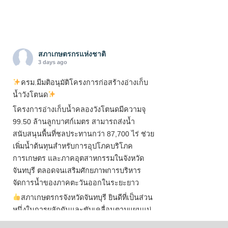
สภาเกษตรกรแห่งชาติ
3 days ago
ครม.มีมติอนุมัติโครงการก่อสร้างอ่างเก็บ
น้ำวังโตนด
โครงการอ่างเก็บน้ำคลองวังโตนดมีความจุ
99.50 ล้านลูกบาศก์เมตร สามารถส่งน้ำ
สนับสนุนพื้นที่ชลประทานกว่า 87,700 ไร่ ช่วย
เพิ่มน้ำต้นทุนสำหรับการอุปโภคบริโภค
การเกษตร และภาคอุตสาหกรรมในจังหวัด
จันทบุรี ตลอดจนเสริมศักยภาพการบริหาร
จัดการน้ำของภาคตะวันออกในระยะยาว
สภาเกษตรกรจังหวัดจันทบุรี ยินดีที่เป็นส่วน
หนึ่งในการผลักดันและขับเคลื่อนตามแผนแม่
บทเพื่อพั
...
See More