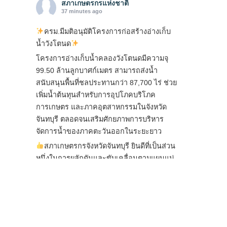
สภาเกษตรกรแห่งชาติ
37 minutes ago
ครม.มีมติอนุมัติโครงการก่อสร้างอ่างเก็บ
น้ำวังโตนด
โครงการอ่างเก็บน้ำคลองวังโตนดมีความจุ
99.50 ล้านลูกบาศก์เมตร สามารถส่งน้ำ
สนับสนุนพื้นที่ชลประทานกว่า 87,700 ไร่ ช่วย
เพิ่มน้ำต้นทุนสำหรับการอุปโภคบริโภค
การเกษตร และภาคอุตสาหกรรมในจังหวัด
จันทบุรี ตลอดจนเสริมศักยภาพการบริหาร
จัดการน้ำของภาคตะวันออกในระยะยาว
สภาเกษตรกรจังหวัดจันทบุรี ยินดีที่เป็นส่วน
หนึ่งในการผลักดันและขับเคลื่อนตามแผนแม่
บทเพื่อพั
...
See More
ไม่สามารถดูเนื้อหานี้ได้ในขณะนี้
View on Facebook
·
Share