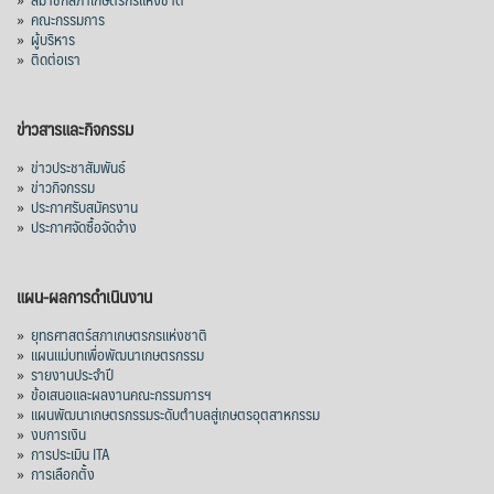
»
คณะกรรมการ
โลก โดยตลาดส่งออกสำคัญ จีน ส่งออกได้
»
ผู้บริหาร
1.52 ล้านตัน ลด 61.71%
»
ติดต่อเรา
ญี่ปุ่น 2 แสนตัน ลด 4.76%
อินโดนีเซีย 8 หมื่นตัน ไม่เปลี่ยนแปลง
ข่าวสารและกิจกรรม
มาเลเซีย 9 ห
...
See More
»
ข่าวประชาสัมพันธ์
»
ข่าวกิจกรรม
ส่งออกมันครึ่งปี 69 ปริมาณ 2.52 ล้านตัน
»
ประกาศรับสมัครงาน
ลด 51.63% ยังดีที่ราคาขายดีกว่าปีก่อน
»
ประกาศจัดซื้อจัดจ้าง
mgronline.com
View on Facebook
·
Share
แผน-ผลการดำเนินงาน
»
ยุทธศาสตร์สภาเกษตรกรแห่งชาติ
»
แผนแม่บทเพื่อพัฒนาเกษตรกรรม
สภาเกษตรกรแห่งชาติ
»
รายงานประจำปี
2 days ago
»
ข้อเสนอและผลงานคณะกรรมการฯ
»
แผนพัฒนาเกษตรกรรมระดับตำบลสู่เกษตรอุตสาหกรรม
คณะรัฐมนตรี อนุมัติโครงการอ่างเก็บน้ำ
»
งบการเงิน
คลองวังโตนด วงเงิน 7,200 ล้านบาท สะท้อน
»
การประเมิน ITA
ผลสำเร็จการผลักดันข้อเสนอเชิงนโยบายของ
»
การเลือกตั้ง
สภาเกษตรกรจังหวัดจันทบุรี