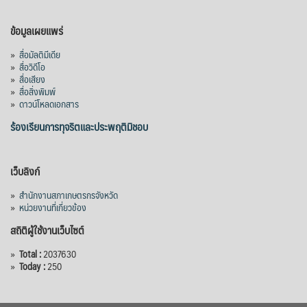
เมื่อวันที่ 5 สิงหาคม 2569 คณะรัฐมนตรีมีมติ
ข้อมูลเผยแพร่
อนุมัติโครงการอ่างเก็บน้ำคลองวังโตนด
»
สื่อมัลติมีเดีย
จังหวัดจันทบุรี กรอบวงเงิน 7,200 ล้านบาท
»
สื่อวิดีโอ
กำหนดระยะเวลาดำเนินงาน 7 ปี (พ.ศ. 2570–
»
สื่อเสียง
»
สื่อสิ่งพิมพ์
2576) โดยโครงการมีความจุ 99.50 ล้าน
»
ดาวน์โหลดเอกสาร
ลูกบาศก์เมตร สามารถสนับสนุนพื้นที่
ชลประทานกว่า 87,700 ไร่ เพิ่ม
...
ร้องเรียนการทุจริตและประพฤติมิชอบ
See More
Photo
เว็บลิงก์
View on Facebook
·
Share
»
สำนักงานสภาเกษตรกรจังหวัด
»
หน่วยงานที่เกี่ยวข้อง
สถิติผู้ใช้งานเว็บไซต์
»
Total :
2037630
»
Today :
250