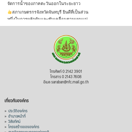
จัดการน้ำของภาคตะวันออกในระยะยาว
สภาเกษตรกรจังหวัดจันทบุรี ยินดีที่เป็นส่วน
หนึ่งในการผลักดันและขับเคลื่อนตามแผนแม่
บทเพื่อพั
...
See More
ไม่สามารถดูเนื้อหานี้ได้ในขณะนี้
View on Facebook
·
Share
สภาเกษตรกรแห่งชาติ
โทรศัพท์ 0 2142 3901
2 days ago
โทรสาร 0 2143 7608
อีเมล saraban@nfc.mail.go.th
กรมการค้าต่างประเทศ กระทรวงพาณิชย์ เปิด
เผยว่า สถิติการส่งออกสินค้ามันสำปะหลังของ
เกี่ยวกับองค์กร
ไทยในช่วง 6 เดือนของปี 2569 (ม.ค.-มิ.ย.) มี
ปริมาณ 2.52 ล้านตัน ลดลง 51.63% มูลค่า
»
ประวัติองค์กร
1,205 ล้านดอลลาร์สหรัฐ (ประมาณ
»
อำนาจหน้าที่
»
วิสัยทัศน์
38,003.15 ล้านบาท) ลดลง 27.69%
»
โครงสร้างขององค์กร
»
สมาชิกสภาเกษตรกรแห่งชาติ
ปรับตัวลดลงตามสภาวะเศรษฐกิจและการค้า