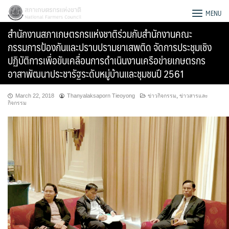
Skip
สภาเกษตรกรแห่งชาติ
MENU
to
สำนักงานสภาเกษตรกรแห่งชาติร่วมกับสำนักงานคณะ
content
กรรมการป้องกันและปราบปรามยาเสพติด จัดการประชุมเชิง
ปฏิบัติการเพื่อขับเคลื่อนการดำเนินงานเครือข่ายเกษตรกร
อาสาพัฒนาประชารัฐระดับหมู่บ้านและชุมชนปี 2561
March 22, 2018
Thanyalaksaporn Tieoyong
ข่าวกิจกรรม
,
ข่าวสารและ
กิจกรรม
Search
for: