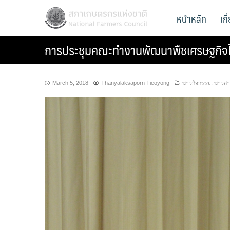
Skip
สภาเกษตรกรแห่งชาติ
หน้าหลัก
เก
National Farmers Council
to
content
การประชุมคณะทำงานพัฒนาพืชเศรษฐกิจไผ่ 
March 5, 2018
Thanyalaksaporn Tieoyong
ข่าวกิจกรรม
,
ข่าวส