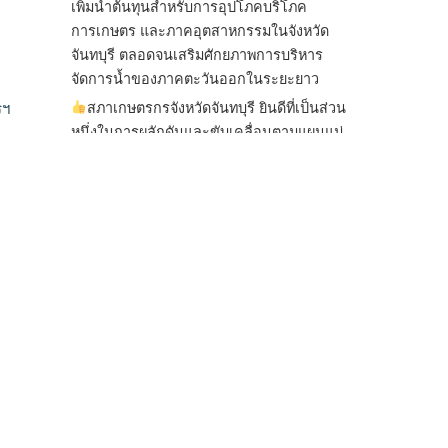
เพิ่มน้ำต้นทุนสำหรับการอุปโภคบริโภค
การเกษตร และภาคอุตสาหกรรมในจังหวัด
จันทบุรี ตลอดจนเสริมศักยภาพการบริหาร
จัดการน้ำของภาคตะวันออกในระยะยาว
สภาเกษตรกรจังหวัดจันทบุรี ยินดีที่เป็นส่วน
รฯ
หนึ่งในการผลักดันและขับเคลื่อนตามแผนแม่
บทเพื่อพั
...
See More
ไม่สามารถดูเนื้อหานี้ได้ในขณะนี้
View on Facebook
·
Share
สภาเกษตรกรแห่งชาติ
1 day ago
กรมการค้าต่างประเทศ กระทรวงพาณิชย์ เปิด
เผยว่า สถิติการส่งออกสินค้ามันสำปะหลังของ
ไทยในช่วง 6 เดือนของปี 2569 (ม.ค.-มิ.ย.) มี
ปริมาณ 2.52 ล้านตัน ลดลง 51.63% มูลค่า