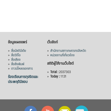
1,205 ล้านดอลลาร์สหรัฐ (ประมาณ
38,003.15 ล้านบาท) ลดลง 27.69%
ปรับตัวลดลงตามสภาวะเศรษฐกิจและการค้า
โลก โดยตลาดส่งออกสำคัญ จีน ส่งออกได้
1.52 ล้านตัน ลด 61.71%
ญี่ปุ่น 2 แสนตัน ลด 4.76%
ข้อมูลเผยแพร่
เว็บลิงก์
อินโดนีเซีย 8 หมื่นตัน ไม่เปลี่ยนแปลง
มาเลเซีย 9 ห
...
»
สื่อมัลติมีเดีย
»
สำนักงานสภาเกษตรกรจังหวัด
See More
»
สื่อวิดีโอ
»
หน่วยงานที่เกี่ยวข้อง
»
สื่อเสียง
ส่งออกมันครึ่งปี 69 ปริมาณ 2.52 ล้านตัน
สถิติผู้ใช้งานเว็บไซต์
»
สื่อสิ่งพิมพ์
ลด 51.63% ยังดีที่ราคาขายดีกว่าปีก่อน
»
ดาวน์โหลดเอกสาร
mgronline.com
»
Total :
2037303
ร้องเรียนการทุจริตและ
»
Today :
1131
ประพฤติมิชอบ
View on Facebook
·
Share
สภาเกษตรกรแห่งชาติ
1 day ago
คณะรัฐมนตรี อนุมัติโครงการอ่างเก็บน้ำ