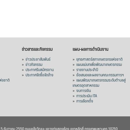
ข่าวสารและกิจกรรม
แผน-ผลการดำเนินงาน
»
ข่าวประชาสัมพันธ์
»
ยุทธศาสตร์สภาเกษตรกรแห่งชาติ
»
ข่าวกิจกรรม
»
แผนแม่บทเพื่อพัฒนาเกษตรกรรม
»
ประกาศรับสมัครงาน
»
รายงานประจำปี
ร
»
ประกาศจัดซื้อจัดจ้าง
»
ข้อเสนอและผลงานคณะกรรมการฯ
่งชาติ
»
แผนพัฒนาเกษตรกรรมระดับตำบลสู่
เกษตรอุตสาหกรรม
»
งบการเงิน
»
การประเมิน ITA
»
การเลือกตั้ง
า 5 ธันวาคม 2550 ถนนแจ้งวัฒนะ แขวงทุ่งสองห้อง เขตหลักสี่ กรุงเทพมหานคร 10210