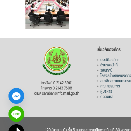
เกี่ยวกับองค์กร
»
ประวัติองค์กร
»
อำนาจหน้าที่
»
วิสัยทัศน์
»
โครงสร้างขององค์ก
»
สมาชิกสภาเกษตรกรแห
โทรศัพท์ 0 2142 3901
»
คณะกรรมการ
โทรสาร 0 2143 7608
»
ผู้บริหาร
อีเมล saraban@nfc.mail.go.th
»
ติดต่อเรา
120 (อาคาร C) ชั้น 5 ศูนย์ราชการเฉลิมพระเกียรติ 80 พรรษ