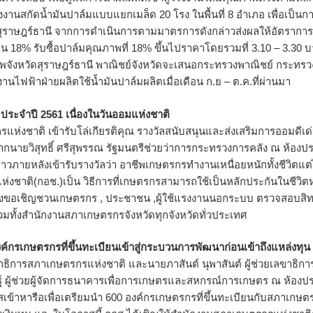
านสกัดน้ำมันปาล์มแบบแยกเมล็ด 20 โรง ในพื้นที่ 8 อำเภอ เพื่อเป็นก
ุราษฎร์ธานี จากการดำเนินการตามมาตรการดังกล่าวส่งผลให้อัตราการ
ิน 18% รับซื้อปาล์มคุณภาพที่ 18% ขึ้นไปราคาโดยรวมที่ 3.10 – 3.30 บ
าพจังหวัดสุราษฎร์ธานี พาณิชย์จังหวัดจะเสนอกระทรวงพาณิชย์ กระทรว
านไฟฟ้าฝ่ายผลิตใช้น้ำมันปาล์มผลิตเมื่อเดือน ก.ย – ต.ค.ที่ผ่านมา
 ประจำปี 2561 เนื่องในวันออมแห่งชาติ
กรแห่งชาติ เข้ารับโล่เกียรติคุณ รางวัลสนับสนุนและส่งเสริมการออมดีเด
ากนายวิสุทธิ์ ศรีสุพรรณ รัฐมนตรีช่วยว่าการกระทรวงการคลัง ณ ห้องป
่าวภายหลังเข้ารับรางวัลว่า อาชีพเกษตรกรทำงานเหนื่อยหนักทั้งชีวิตแต่
่งชาติ(กอช.)เป็น วิธีการที่เกษตรกรสามารถใช้เป็นหลักประกันในชีวิตห
 ปี จึงขอเชิญชวนเกษตรกร , ประชาชน ,ผู้ใช้แรงงานนอกระบบ ตรวจสอบสิท
รวมทั้งสำนักงานสภาเกษตรกรจังหวัดทุกจังหวัดทั่วประเทศ
์กรเกษตรกรที่ขึ้นทะเบียนเข้าสู่กระบวนการพัฒนาก่อนเข้าถึงแหล่งทุน
์ เลขาธิการสภาเกษตรกรแห่งชาติ และนายภาสันต์ นุพาสันต์ ผู้ช่วยเลขาธิก
ฐ์ ผู้ช่วยผู้จัดการธนาคารเพื่อการเกษตรและสหกรณ์การเกษตร ณ ห้องป
ข้าหารือเพื่อเตรียมนำ 600 องค์กรเกษตรกรที่ขึ้นทะเบียนกับสภาเกษต