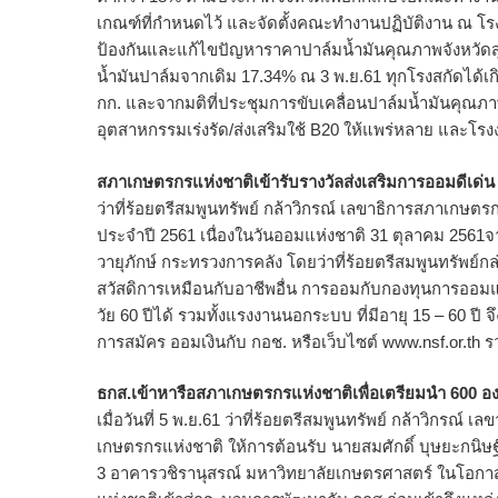
เกณฑ์ที่กำหนดไว้ และจัดตั้งคณะทำงานปฏิบัติงาน ณ โรงง
ป้องกันและแก้ไขปัญหาราคาปาล์มน้ำมันคุณภาพจังหวัดส
น้ำมันปาล์มจากเดิม 17.34% ณ 3 พ.ย.61 ทุกโรงสกัดได้เก
กก. และจากมติที่ประชุมการขับเคลื่อนปาล์มน้ำมันคุณภ
อุตสาหกรรมเร่งรัด/ส่งเสริมใช้ B20 ให้แพร่หลาย และโรงง
สภาเกษตรกรแห่งชาติเข้ารับรางวัลส่งเสริมการออมดีเด่น
ว่าที่ร้อยตรีสมพูนทรัพย์ กล้าวิกรณ์ เลขาธิการสภาเกษตร
ประจำปี 2561 เนื่องในวันออมแห่งชาติ 31 ตุลาคม 2561จ
วายุภักษ์ กระทรวงการคลัง โดยว่าที่ร้อยตรีสมพูนทรัพย์กล
สวัสดิการเหมือนกับอาชีพอื่น การออมกับกองทุนการออมแห
วัย 60 ปีได้ รวมทั้งแรงงานนอกระบบ ที่มีอายุ 15 – 60
การสมัคร ออมเงินกับ กอช. หรือเว็บไซต์ www.nsf.or.th 
ธกส.เข้าหารือสภาเกษตรกรแห่งชาติเพื่อเตรียมนำ 600 องค
เมื่อวันที่ 5 พ.ย.61 ว่าที่ร้อยตรีสมพูนทรัพย์ กล้าวิกรณ
เกษตรกรแห่งชาติ ให้การต้อนรับ นายสมศักดิ์ บุษยะกนิษ
3 อาคารวชิรานุสรณ์ มหาวิทยาลัยเกษตรศาสตร์ ในโอกาสเ