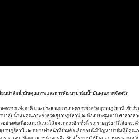
ลื่อนปาล์มน้ำมันคุณภาพและการพัฒนาปาล์มน้ำมันคุณภาพจังหวัด
ภาเกษตรกรแห่งชาติ และประธานสภาเกษตรกรจังหวัดสุราษฎร์ธานี เข้าร่
ปาล์มน้ำมันคุณภาพจังหวัดสุราษฎร์ธานี ณ ห้องประชุมตาปี ศาลากลา
งอย่างต่อเนื่องและมีแนวโน้มจะลดลงอีก ทั้งนี้ จ.สุราษฎร์ธานีได้ยกระด
ุราษฎร์ธานีและทหารทำหน้าที่ร่วมคัดเลือกกรณีมีปัญหาปาล์มที่มีคุณ
นตรวจสอบ เพื่อดูแลการนำผลผลิตเข้าสู่โรงงานให้มีคุณภาพตรงตามหลั