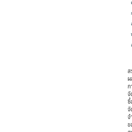
ส
ผ
ก
จั
ซื้
จั
จ้
ข
ส