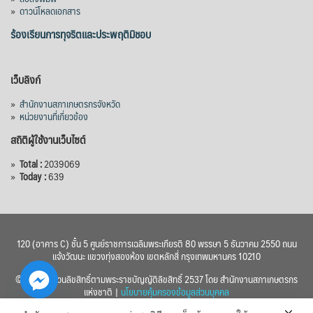
»
ดาวน์โหลดเอกสาร
ร้องเรียนการทุจริตและประพฤติมิชอบ
เว็บลิงก์
»
สำนักงานสภาเกษตรกรจังหวัด
»
หน่วยงานที่เกี่ยวข้อง
สถิติผู้ใช้งานเว็บไซต์
»
Total :
2039069
»
Today :
639
120 (อาคาร C) ชั้น 5 ศูนย์ราชการเฉลิมพระเกียรติ 80 พรรษา 5 ธันวาคม 2550 ถนน
แจ้งวัฒนะ แขวงทุ่งสองห้อง เขตหลักสี่ กรุงเทพมหานคร 10210
© 2560 สงวนลิขสิทธิ์ตามพระราชบัญญัติลิขสิทธิ์ 2537 โดย สำนักงานสภาเกษตรกร
แห่งชาติ |
นโยบายคุ้มครองข้อมูลส่วนบุคคล