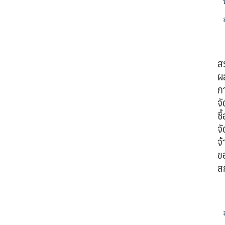
ส
ผ
ก
จั
ซื้
จั
จ้
ข
ส