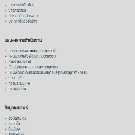
»
ข่าวประชาสัมพันธ์
»
ข่าวกิจกรรม
»
ประกาศรับสมัครงาน
»
ประกาศจัดซื้อจัดจ้าง
แผน-ผลการดำเนินงาน
»
ยุทธศาสตร์สภาเกษตรกรแห่งชาติ
»
แผนแม่บทเพื่อพัฒนาเกษตรกรรม
»
รายงานประจำปี
»
ข้อเสนอและผลงานคณะกรรมการฯ
»
แผนพัฒนาเกษตรกรรมระดับตำบลสู่เกษตรอุตสาหกรรม
»
งบการเงิน
»
การประเมิน ITA
»
การเลือกตั้ง
ข้อมูลเผยแพร่
»
สื่อมัลติมีเดีย
»
สื่อวิดีโอ
»
สื่อเสียง
»
สื่อสิ่งพิมพ์