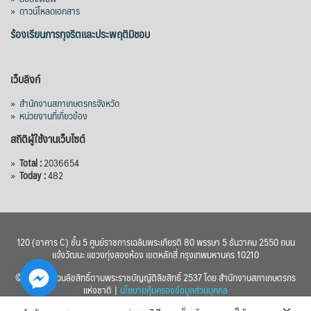
»
ดาวน์โหลดเอกสาร
ร้องเรียนการทุจริตและประพฤติมิชอบ
เว็บลิงก์
»
สำนักงานสภาเกษตรกรจังหวัด
»
หน่วยงานที่เกี่ยวข้อง
สถิติผู้ใช้งานเว็บไซต์
»
Total :
2036654
»
Today :
482
120 (อาคาร C) ชั้น 5 ศูนย์ราชการเฉลิมพระเกียรติ 80 พรรษา 5 ธันวาคม 2550 ถนน
แจ้งวัฒนะ แขวงทุ่งสองห้อง เขตหลักสี่ กรุงเทพมหานคร 10210
© 2560 สงวนลิขสิทธิ์ตามพระราชบัญญัติลิขสิทธิ์ 2537 โดย สำนักงานสภาเกษตรกร
แห่งชาติ |
นโยบายคุ้มครองข้อมูลส่วนบุคคล