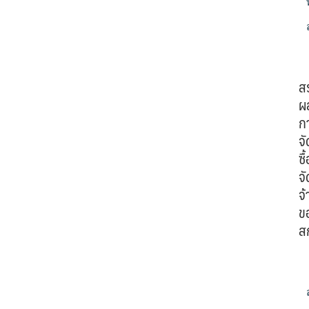
ส
ผ
ก
จั
ซื้
จั
จ้
ข
ส