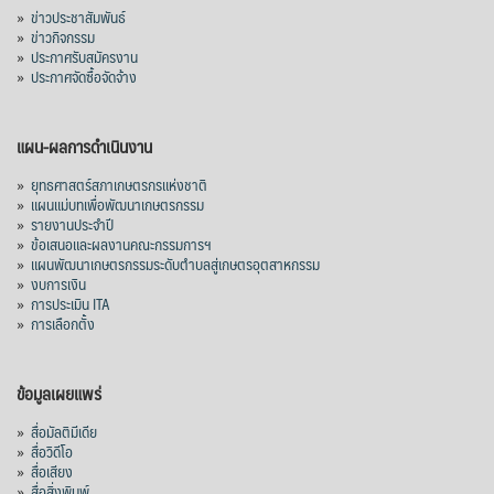
»
ข่าวประชาสัมพันธ์
»
ข่าวกิจกรรม
»
ประกาศรับสมัครงาน
»
ประกาศจัดซื้อจัดจ้าง
แผน-ผลการดำเนินงาน
»
ยุทธศาสตร์สภาเกษตรกรแห่งชาติ
»
แผนแม่บทเพื่อพัฒนาเกษตรกรรม
»
รายงานประจำปี
»
ข้อเสนอและผลงานคณะกรรมการฯ
»
แผนพัฒนาเกษตรกรรมระดับตำบลสู่เกษตรอุตสาหกรรม
»
งบการเงิน
»
การประเมิน ITA
»
การเลือกตั้ง
ข้อมูลเผยแพร่
»
สื่อมัลติมีเดีย
»
สื่อวิดีโอ
»
สื่อเสียง
»
สื่อสิ่งพิมพ์