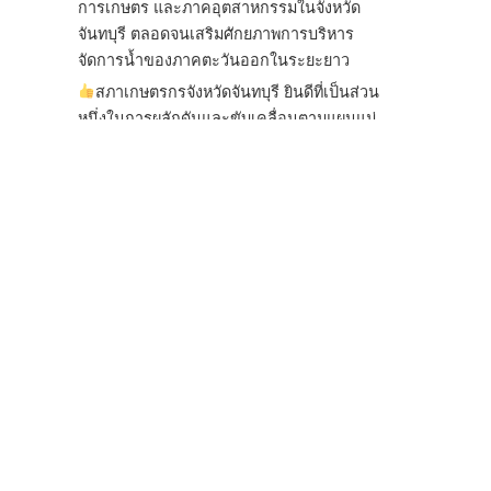
การเกษตร และภาคอุตสาหกรรมในจังหวัด
จันทบุรี ตลอดจนเสริมศักยภาพการบริหาร
จัดการน้ำของภาคตะวันออกในระยะยาว
สภาเกษตรกรจังหวัดจันทบุรี ยินดีที่เป็นส่วน
หนึ่งในการผลักดันและขับเคลื่อนตามแผนแม่
บทเพื่อพั
...
See More
ไม่สามารถดูเนื้อหานี้ได้ในขณะนี้
View on Facebook
·
Share
สภาเกษตรกรแห่งชาติ
3 days ago
กรมการค้าต่างประเทศ กระทรวงพาณิชย์ เปิด
เผยว่า สถิติการส่งออกสินค้ามันสำปะหลังของ
ไทยในช่วง 6 เดือนของปี 2569 (ม.ค.-มิ.ย.) มี
ปริมาณ 2.52 ล้านตัน ลดลง 51.63% มูลค่า
1,205 ล้านดอลลาร์สหรัฐ (ประมาณ