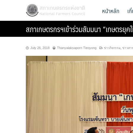
Skip
สภาเกษตรกรแห่งชาติ
หน้าหลัก
เก
National Farmers Council
to
content
สภาเกษตรกรฯเข้าร่วมสัมมนา ”เกษตรยุคให
July 26, 2018
Thanyalaksaporn Tieoyong
ข่าวกิจกรรม
,
ข่าวสา