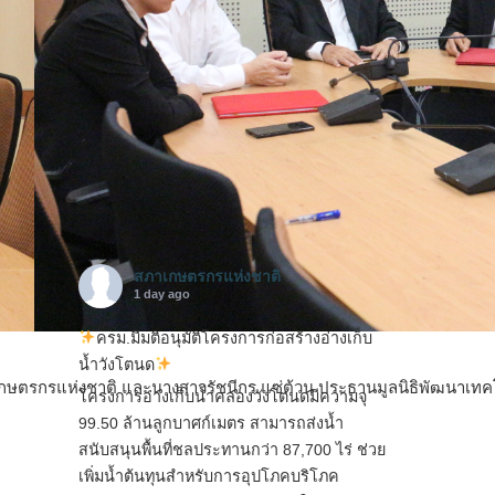
สภาเกษตรกรแห่งชาติ
1 day ago
ครม.มีมติอนุมัติโครงการก่อสร้างอ่างเก็บ
น้ำวังโตนด
การสภาเกษตรกรแห่งชาติ และนางสาวรัชนีกร แซ่ต้วน ประธานมูลนิธิพั
โครงการอ่างเก็บน้ำคลองวังโตนดมีความจุ
99.50 ล้านลูกบาศก์เมตร สามารถส่งน้ำ
สนับสนุนพื้นที่ชลประทานกว่า 87,700 ไร่ ช่วย
เพิ่มน้ำต้นทุนสำหรับการอุปโภคบริโภค