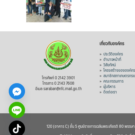
เกี่ยวกับองค์กร
»
ประวัติองค์กร
»
อำนาจหน้าที่
»
วิสัยทัศน์
»
โครงสร้างขององค์ก
»
สมาชิกสภาเกษตรกรแห
โทรศัพท์ 0 2142 3901
»
คณะกรรมการ
โทรสาร 0 2143 7608
»
ผู้บริหาร
อีเมล saraban@nfc.mail.go.th
»
ติดต่อเรา
120 (อาคาร C) ชั้น 5 ศูนย์ราชการเฉลิมพระเกียรติ 80 พรรษ
chaty