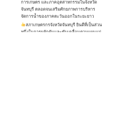
การเกษตร และภาคอุตสาหกรรมในจังหวัด
จันทบุรี ตลอดจนเสริมศักยภาพการบริหาร
จัดการน้ำของภาคตะวันออกในระยะยาว
สภาเกษตรกรจังหวัดจันทบุรี ยินดีที่เป็นส่วน
หนึ่งในการผลักดันและขับเคลื่อนตามแผนแม่
บทเพื่อพั
...
See More
ไม่สามารถดูเนื้อหานี้ได้ในขณะนี้
View on Facebook
·
Share
สภาเกษตรกรแห่งชาติ
1 day ago
กรมการค้าต่างประเทศ กระทรวงพาณิชย์ เปิด
เผยว่า สถิติการส่งออกสินค้ามันสำปะหลังของ
ไทยในช่วง 6 เดือนของปี 2569 (ม.ค.-มิ.ย.) มี
ปริมาณ 2.52 ล้านตัน ลดลง 51.63% มูลค่า
1,205 ล้านดอลลาร์สหรัฐ (ประมาณ