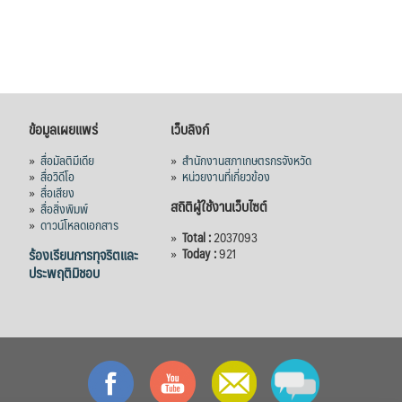
38,003.15 ล้านบาท) ลดลง 27.69%
ปรับตัวลดลงตามสภาวะเศรษฐกิจและการค้า
โลก โดยตลาดส่งออกสำคัญ จีน ส่งออกได้
1.52 ล้านตัน ลด 61.71%
ญี่ปุ่น 2 แสนตัน ลด 4.76%
ข้อมูลเผยแพร่
เว็บลิงก์
อินโดนีเซีย 8 หมื่นตัน ไม่เปลี่ยนแปลง
»
สื่อมัลติมีเดีย
»
สำนักงานสภาเกษตรกรจังหวัด
มาเลเซีย 9 ห
...
See More
»
สื่อวิดีโอ
»
หน่วยงานที่เกี่ยวข้อง
»
สื่อเสียง
ส่งออกมันครึ่งปี 69 ปริมาณ 2.52 ล้านตัน
สถิติผู้ใช้งานเว็บไซต์
»
สื่อสิ่งพิมพ์
ลด 51.63% ยังดีที่ราคาขายดีกว่าปีก่อน
»
ดาวน์โหลดเอกสาร
mgronline.com
»
Total :
2037093
ร้องเรียนการทุจริตและ
»
Today :
921
ประพฤติมิชอบ
View on Facebook
·
Share
สภาเกษตรกรแห่งชาติ
1 day ago
คณะรัฐมนตรี อนุมัติโครงการอ่างเก็บน้ำ
คลองวังโตนด วงเงิน 7,200 ล้านบาท สะท้อน