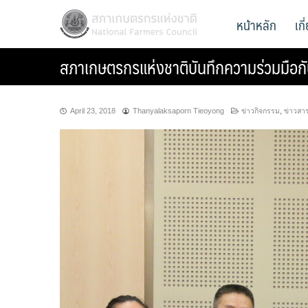
Skip
สภาเกษตรกรแห่งชาติ
หน้าหลัก
เก
National Farmers Council
to
content
สภาเกษตรกรแห่งชาติบันทึกความร่วมมือก
April 23, 2018
Thanyalaksaporn Tieoyong
ข่าวกิจกรรม
,
ข่าวสา