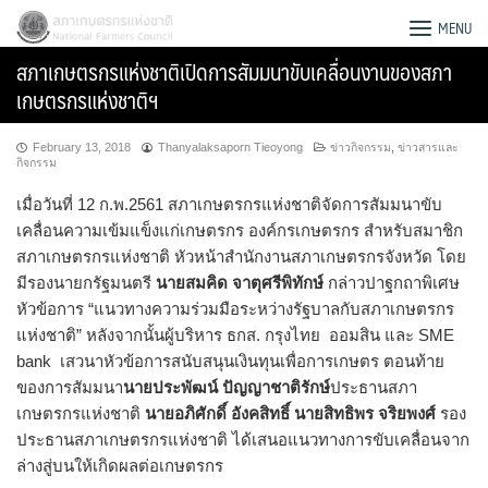
Skip
สภาเกษตรกรแห่งชาติ
MENU
to
สภาเกษตรกรแห่งชาติเปิดการสัมมนาขับเคลื่อนงานของสภา
content
เกษตรกรแห่งชาติฯ
February 13, 2018
Thanyalaksaporn Tieoyong
ข่าวกิจกรรม
,
ข่าวสารและ
กิจกรรม
เมื่อวันที่ 12 ก.พ.2561 สภาเกษตรกรแห่งชาติจัดการสัมมนาขับ
เคลื่อนความเข้มแข็งแก่เกษตรกร องค์กรเกษตรกร สำหรับสมาชิก
สภาเกษตรกรแห่งชาติ หัวหน้าสำนักงานสภาเกษตรกรจังหวัด โดย
มีรองนายกรัฐมนตรี
นายสมคิด จาตุศรีพิทักษ์
กล่าวปาฐกถาพิเศษ
หัวข้อการ “แนวทางความร่วมมือระหว่างรัฐบาลกับสภาเกษตรกร
แห่งชาติ” หลังจากนั้นผู้บริหาร ธกส. กรุงไทย ออมสิน และ SME
bank เสวนาหัวข้อการสนับสนุนเงินทุนเพื่อการเกษตร ตอนท้าย
ของการสัมมนา
นายประพัฒน์
ปัญญาชาติรักษ์
ประธานสภา
เกษตรกรแห่งชาติ
นายอภิศักดิ์ อังคสิทธิ์
นายสิทธิพร จริยพงศ์
รอง
Search
ประธานสภาเกษตรกรแห่งชาติ ได้เสนอแนวทางการขับเคลื่อนจาก
for:
ล่างสู่บนให้เกิดผลต่อเกษตรกร