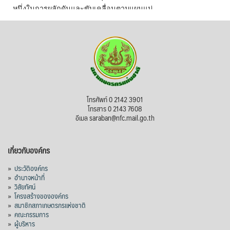
หนึ่งในการผลักดันและขับเคลื่อนตามแผนแม่
บทเพื่อพั
...
See More
ไม่สามารถดูเนื้อหานี้ได้ในขณะนี้
View on Facebook
·
Share
สภาเกษตรกรแห่งชาติ
โทรศัพท์ 0 2142 3901
2 days ago
โทรสาร 0 2143 7608
อีเมล saraban@nfc.mail.go.th
กรมการค้าต่างประเทศ กระทรวงพาณิชย์ เปิด
เผยว่า สถิติการส่งออกสินค้ามันสำปะหลังของ
เกี่ยวกับองค์กร
ไทยในช่วง 6 เดือนของปี 2569 (ม.ค.-มิ.ย.) มี
ปริมาณ 2.52 ล้านตัน ลดลง 51.63% มูลค่า
»
ประวัติองค์กร
1,205 ล้านดอลลาร์สหรัฐ (ประมาณ
»
อำนาจหน้าที่
»
วิสัยทัศน์
38,003.15 ล้านบาท) ลดลง 27.69%
»
โครงสร้างขององค์กร
»
สมาชิกสภาเกษตรกรแห่งชาติ
ปรับตัวลดลงตามสภาวะเศรษฐกิจและการค้า
»
คณะกรรมการ
โลก โดยตลาดส่งออกสำคัญ จีน ส่งออกได้
»
ผู้บริหาร
1.52 ล้านตัน ลด 61.71%