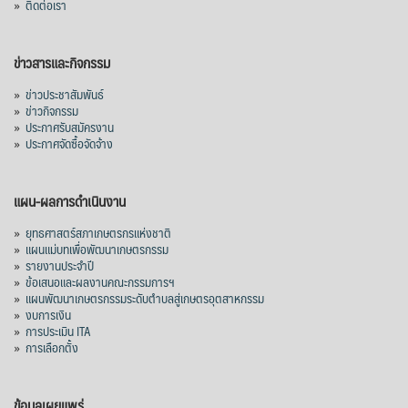
»
ติดต่อเรา
ญี่ปุ่น 2 แสนตัน ลด 4.76%
อินโดนีเซีย 8 หมื่นตัน ไม่เปลี่ยนแปลง
ข่าวสารและกิจกรรม
มาเลเซีย 9 ห
...
See More
»
ข่าวประชาสัมพันธ์
»
ข่าวกิจกรรม
ส่งออกมันครึ่งปี 69 ปริมาณ 2.52 ล้านตัน
»
ประกาศรับสมัครงาน
ลด 51.63% ยังดีที่ราคาขายดีกว่าปีก่อน
»
ประกาศจัดซื้อจัดจ้าง
mgronline.com
View on Facebook
·
Share
แผน-ผลการดำเนินงาน
»
ยุทธศาสตร์สภาเกษตรกรแห่งชาติ
»
แผนแม่บทเพื่อพัฒนาเกษตรกรรม
สภาเกษตรกรแห่งชาติ
»
รายงานประจำปี
2 days ago
»
ข้อเสนอและผลงานคณะกรรมการฯ
»
แผนพัฒนาเกษตรกรรมระดับตำบลสู่เกษตรอุตสาหกรรม
คณะรัฐมนตรี อนุมัติโครงการอ่างเก็บน้ำ
»
งบการเงิน
คลองวังโตนด วงเงิน 7,200 ล้านบาท สะท้อน
»
การประเมิน ITA
ผลสำเร็จการผลักดันข้อเสนอเชิงนโยบายของ
»
การเลือกตั้ง
สภาเกษตรกรจังหวัดจันทบุรี
เมื่อวันที่ 5 สิงหาคม 2569 คณะรัฐมนตรีมีมติ
ข้อมูลเผยแพร่