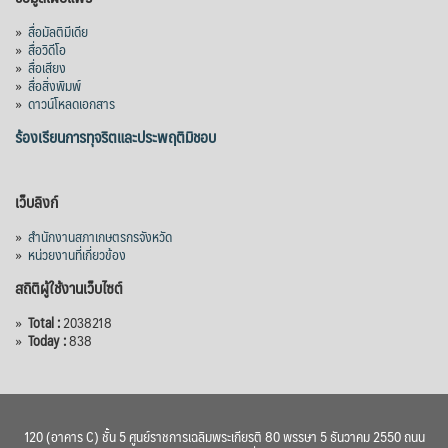
อนุมัติโครงการอ่างเก็บน้ำคลองวังโตนด
»
สื่อมัลติมีเดีย
จังหวัดจันทบุรี กรอบวงเงิน 7,200 ล้านบาท
»
สื่อวิดีโอ
กำหนดระยะเวลาดำเนินงาน 7 ปี (พ.ศ. 2570–
»
สื่อเสียง
»
สื่อสิ่งพิมพ์
2576) โดยโครงการมีความจุ 99.50 ล้าน
»
ดาวน์โหลดเอกสาร
ลูกบาศก์เมตร สามารถสนับสนุนพื้นที่
ชลประทานกว่า 87,700 ไร่ เพิ่ม
...
ร้องเรียนการทุจริตและประพฤติมิชอบ
See More
Photo
เว็บลิงก์
View on Facebook
·
Share
»
สำนักงานสภาเกษตรกรจังหวัด
»
หน่วยงานที่เกี่ยวข้อง
สถิติผู้ใช้งานเว็บไซต์
»
Total :
2038218
»
Today :
838
120 (อาคาร C) ชั้น 5 ศูนย์ราชการเฉลิมพระเกียรติ 80 พรรษา 5 ธันวาคม 2550 ถนน