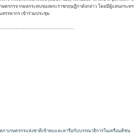
งเกษตรกรจากผลกระทบของพระราชกฤษฎีกาดังกล่าว โดยมีผู้แทนกระทร
สรรพากร เข้าร่วมประชุม
……………………………………………
รสภาเกษตรกรแห่งชาติเข้าพบและหารือกับบรรณาธิการในเครือมติชน