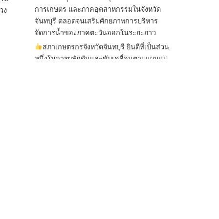
การเกษตร และภาคอุตสาหกรรมในจังหวัด
วง
จันทบุรี ตลอดจนเสริมศักยภาพการบริหาร
จัดการน้ำของภาคตะวันออกในระยะยาว
สภาเกษตรกรจังหวัดจันทบุรี ยินดีที่เป็นส่วน
หนึ่งในการผลักดันและขับเคลื่อนตามแผนแม่
บทเพื่อพั
...
See More
ไม่สามารถดูเนื้อหานี้ได้ในขณะนี้
View on Facebook
·
Share
สภาเกษตรกรแห่งชาติ
2 days ago
กรมการค้าต่างประเทศ กระทรวงพาณิชย์ เปิด
เผยว่า สถิติการส่งออกสินค้ามันสำปะหลังของ
ไทยในช่วง 6 เดือนของปี 2569 (ม.ค.-มิ.ย.) มี
ปริมาณ 2.52 ล้านตัน ลดลง 51.63% มูลค่า
1,205 ล้านดอลลาร์สหรัฐ (ประมาณ