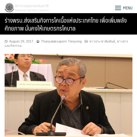
Skip
สภาเกษตรกรแห่งชาติ
MENU
to
ร่างพรบ.ส่งเสริมกิจการโคเนื้อแห่งประเทศไทย เพื่อเพิ่มพลัง
content
ศักยภาพ มั่นคงให้เกษตรกรโคบาล
August 29, 2017
Thanyalaksaporn Tieoyong
ข่าวประชาสัมพันธ์
,
ข่าวสาร
และกิจกรรม
Search
for: