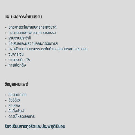
mgronline.com
View on Facebook
·
Share
แผน-ผลการดำเนินงาน
»
ยุทธศาสตร์สภาเกษตรกรแห่งชาติ
»
แผนแม่บทเพื่อพัฒนาเกษตรกรรม
สภาเกษตรกรแห่งชาติ
»
รายงานประจำปี
3 days ago
»
ข้อเสนอและผลงานคณะกรรมการฯ
»
แผนพัฒนาเกษตรกรรมระดับตำบลสู่เกษตรอุตสาหกรรม
คณะรัฐมนตรี อนุมัติโครงการอ่างเก็บน้ำ
»
งบการเงิน
คลองวังโตนด วงเงิน 7,200 ล้านบาท สะท้อน
»
การประเมิน ITA
ผลสำเร็จการผลักดันข้อเสนอเชิงนโยบายของ
»
การเลือกตั้ง
สภาเกษตรกรจังหวัดจันทบุรี
เมื่อวันที่ 5 สิงหาคม 2569 คณะรัฐมนตรีมีมติ
ข้อมูลเผยแพร่
อนุมัติโครงการอ่างเก็บน้ำคลองวังโตนด
»
สื่อมัลติมีเดีย
จังหวัดจันทบุรี กรอบวงเงิน 7,200 ล้านบาท
»
สื่อวิดีโอ
กำหนดระยะเวลาดำเนินงาน 7 ปี (พ.ศ. 2570–
»
สื่อเสียง
»
สื่อสิ่งพิมพ์
2576) โดยโครงการมีความจุ 99.50 ล้าน
»
ดาวน์โหลดเอกสาร
ลูกบาศก์เมตร สามารถสนับสนุนพื้นที่
ชลประทานกว่า 87,700 ไร่ เพิ่ม
...
ร้องเรียนการทุจริตและประพฤติมิชอบ
See More
Photo