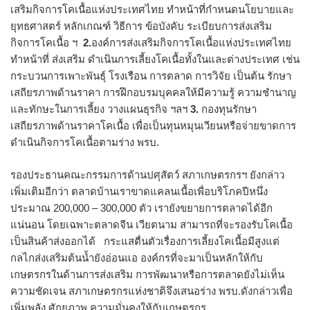
เสริมกิจการโคเนื้อแห่งประเทศไทย ทำหน้าที่กำหนดนโยบายและ
ยุทธศาสตร์ หลักเกณฑ์ วิธีการ ข้อบังคับ ระเบียบการส่งเสริม
กิจการโคเนื้อ ฯ
2.
องค์การส่งเสริมกิจการโคเนื้อแห่งประเทศไทย
ทำหน้าที่ ส่งเสริม ดำเนินการเลี้ยงโคเนื้อทั้งในและต่างประเทศ เช่น
กระบวนการเพาะพันธุ์ โรงเรือน การตลาด การวิจัย เป็นต้น รักษา
เสถียรภาพด้านราคา การฝึกอบรมบุคคลให้มีความรู้ ความชำนาญ
และทักษะในการเลี้ยง วางแผนธุรกิจ ฯลฯ
3.
กองทุนรักษา
เสถียรภาพด้านราคาโคเนื้อ เพื่อเป็นทุนหมุนเวียนหรือจ่ายขาดการ
ดำเนินกิจการโคเนื้อตามร่าง พรบ.
รองประธานคณะกรรมการด้านปศุสัตว์ สภาเกษตรกรฯ ยังกล่าว
เพิ่มเติมอีกว่า ตลาดบ้านเราขาดแคลนเนื้อเพื่อบริโภคปีหนึ่ง
ประมาณ 200,000 – 300,000 ตัว เรายังขยายการตลาดได้อีก
แน่นอน โดยเฉพาะตลาดจีน เวียตนาม สามารถที่จะรองรับโคเนื้อ
เป็นสินค้าส่งออกได้ กระแสตื่นตัวเรื่องการเลี้ยงโคเนื้อมีสูงแต่
กลไกส่งเสริมต้นน้ำยังอ่อนแอ องค์กรที่จะมาเป็นหลักให้กับ
เกษตรกรในด้านการส่งเสริม การพัฒนาหรือการตลาดยังไม่เห็น
ความชัดเจน สภาเกษตรกรแห่งชาติจึงเสนอร่าง พรบ.ดังกล่าวเพื่อ
เพิ่มพลัง ศักยภาพ ความมั่นคงให้กับเกษตรกร