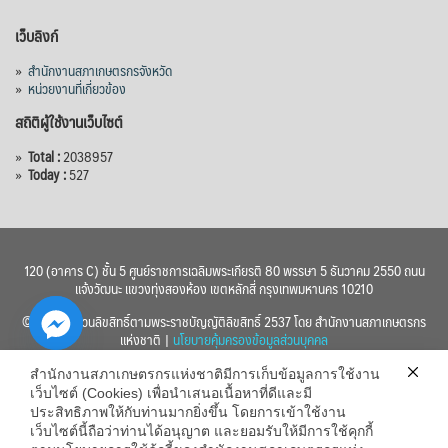
เว็บลิงก์
View on Facebook
·
Share
»
สำนักงานสภาเกษตรกรจังหวัด
»
หน่วยงานที่เกี่ยวข้อง
สถิติผู้ใช้งานเว็บไซต์
»
Total :
2038957
»
Today :
527
120 (อาคาร C) ชั้น 5 ศูนย์ราชการเฉลิมพระเกียรติ 80 พรรษา 5 ธันวาคม 2550 ถนน
แจ้งวัฒนะ แขวงทุ่งสองห้อง เขตหลักสี่ กรุงเทพมหานคร 10210
© 2560 สงวนลิขสิทธิ์ตามพระราชบัญญัติลิขสิทธิ์ 2537 โดย สำนักงานสภาเกษตรกร
แห่งชาติ |
นโยบายคุ้มครองข้อมูลส่วนบุคคล
สำนักงานสภาเกษตรกรแห่งชาติมีการเก็บข้อมูลการใช้งาน
เว็บไซต์ (Cookies) เพื่อนำเสนอเนื้อหาที่ดีและมี
ประสิทธิภาพให้กับท่านมากยิ่งขึ้น โดยการเข้าใช้งาน
เว็บไซต์นี้ถือว่าท่านได้อนุญาต และยอมรับให้มีการใช้คุกกี้
chaty