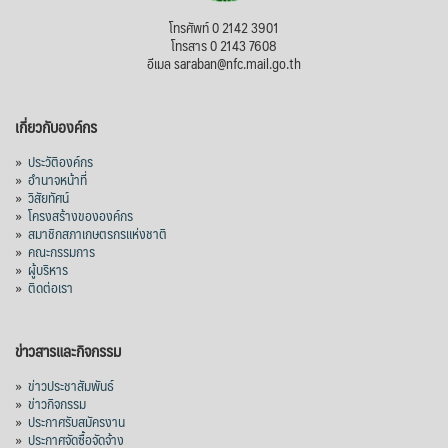
สภาเกษตรกรแห่งชาติ
โทรศัพท์ 0 2142 3901
3 days ago
โทรสาร 0 2143 7608
อีเมล saraban@nfc.mail.go.th
กรมการค้าต่างประเทศ กระทรวงพาณิชย์ เปิด
เผยว่า สถิติการส่งออกสินค้ามันสำปะหลังของ
เกี่ยวกับองค์กร
ไทยในช่วง 6 เดือนของปี 2569 (ม.ค.-มิ.ย.) มี
ปริมาณ 2.52 ล้านตัน ลดลง 51.63% มูลค่า
»
ประวัติองค์กร
1,205 ล้านดอลลาร์สหรัฐ (ประมาณ
»
อำนาจหน้าที่
»
วิสัยทัศน์
38,003.15 ล้านบาท) ลดลง 27.69%
»
โครงสร้างขององค์กร
»
สมาชิกสภาเกษตรกรแห่งชาติ
ปรับตัวลดลงตามสภาวะเศรษฐกิจและการค้า
»
คณะกรรมการ
โลก โดยตลาดส่งออกสำคัญ จีน ส่งออกได้
»
ผู้บริหาร
1.52 ล้านตัน ลด 61.71%
»
ติดต่อเรา
ญี่ปุ่น 2 แสนตัน ลด 4.76%
อินโดนีเซีย 8 หมื่นตัน ไม่เปลี่ยนแปลง
ข่าวสารและกิจกรรม
มาเลเซีย 9 ห
...
See More
»
ข่าวประชาสัมพันธ์
»
ข่าวกิจกรรม
ส่งออกมันครึ่งปี 69 ปริมาณ 2.52 ล้านตัน
»
ประกาศรับสมัครงาน
ลด 51.63% ยังดีที่ราคาขายดีกว่าปีก่อน
»
ประกาศจัดซื้อจัดจ้าง