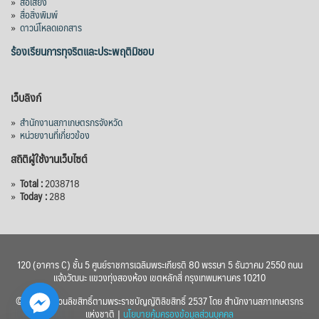
»
สื่อเสียง
»
สื่อสิ่งพิมพ์
»
ดาวน์โหลดเอกสาร
ร้องเรียนการทุจริตและประพฤติมิชอบ
เว็บลิงก์
»
สำนักงานสภาเกษตรกรจังหวัด
»
หน่วยงานที่เกี่ยวข้อง
สถิติผู้ใช้งานเว็บไซต์
»
Total :
2038718
»
Today :
288
120 (อาคาร C) ชั้น 5 ศูนย์ราชการเฉลิมพระเกียรติ 80 พรรษา 5 ธันวาคม 2550 ถนน
แจ้งวัฒนะ แขวงทุ่งสองห้อง เขตหลักสี่ กรุงเทพมหานคร 10210
© 2560 สงวนลิขสิทธิ์ตามพระราชบัญญัติลิขสิทธิ์ 2537 โดย สำนักงานสภาเกษตรกร
แห่งชาติ |
นโยบายคุ้มครองข้อมูลส่วนบุคคล