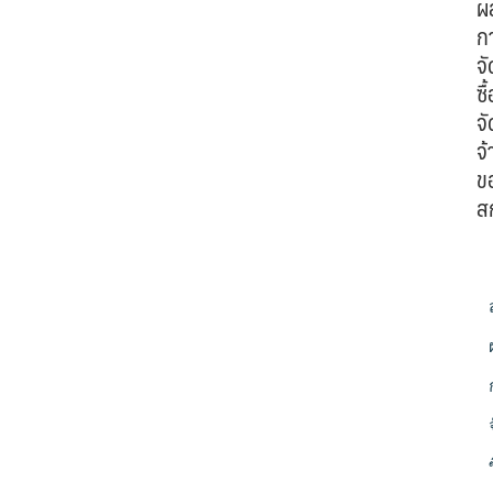
ผ
ก
จั
ซื้
จั
จ้
ข
ส