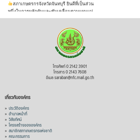
สภาเกษตรกรจังหวัดจันทบุรี ยินดีที่เป็นส่วน
หนึ่งในการผลักดันและขับเคลื่อนตามแผนแม่
บทเพื่อพั
...
See More
ไม่สามารถดูเนื้อหานี้ได้ในขณะนี้
View on Facebook
·
Share
สภาเกษตรกรแห่งชาติ
โทรศัพท์ 0 2142 3901
1 day ago
โทรสาร 0 2143 7608
อีเมล saraban@nfc.mail.go.th
กรมการค้าต่างประเทศ กระทรวงพาณิชย์ เปิด
เผยว่า สถิติการส่งออกสินค้ามันสำปะหลังของ
เกี่ยวกับองค์กร
ไทยในช่วง 6 เดือนของปี 2569 (ม.ค.-มิ.ย.) มี
ปริมาณ 2.52 ล้านตัน ลดลง 51.63% มูลค่า
»
ประวัติองค์กร
1,205 ล้านดอลลาร์สหรัฐ (ประมาณ
»
อำนาจหน้าที่
»
วิสัยทัศน์
38,003.15 ล้านบาท) ลดลง 27.69%
»
โครงสร้างขององค์กร
»
สมาชิกสภาเกษตรกรแห่งชาติ
ปรับตัวลดลงตามสภาวะเศรษฐกิจและการค้า
»
คณะกรรมการ
โลก โดยตลาดส่งออกสำคัญ จีน ส่งออกได้