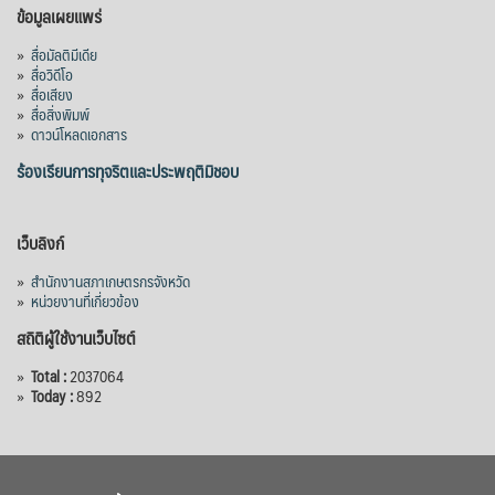
เมื่อวันที่ 5 สิงหาคม 2569 คณะรัฐมนตรีมีมติ
ข้อมูลเผยแพร่
อนุมัติโครงการอ่างเก็บน้ำคลองวังโตนด
»
สื่อมัลติมีเดีย
จังหวัดจันทบุรี กรอบวงเงิน 7,200 ล้านบาท
»
สื่อวิดีโอ
กำหนดระยะเวลาดำเนินงาน 7 ปี (พ.ศ. 2570–
»
สื่อเสียง
»
สื่อสิ่งพิมพ์
2576) โดยโครงการมีความจุ 99.50 ล้าน
»
ดาวน์โหลดเอกสาร
ลูกบาศก์เมตร สามารถสนับสนุนพื้นที่
ชลประทานกว่า 87,700 ไร่ เพิ่ม
...
ร้องเรียนการทุจริตและประพฤติมิชอบ
See More
Photo
เว็บลิงก์
View on Facebook
·
Share
»
สำนักงานสภาเกษตรกรจังหวัด
»
หน่วยงานที่เกี่ยวข้อง
สถิติผู้ใช้งานเว็บไซต์
»
Total :
2037064
»
Today :
892