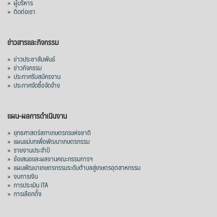
»
ผู้บริหาร
1.52 ล้านตัน ลด 61.71%
»
ติดต่อเรา
ญี่ปุ่น 2 แสนตัน ลด 4.76%
อินโดนีเซีย 8 หมื่นตัน ไม่เปลี่ยนแปลง
ข่าวสารและกิจกรรม
มาเลเซีย 9 ห
...
See More
»
ข่าวประชาสัมพันธ์
»
ข่าวกิจกรรม
ส่งออกมันครึ่งปี 69 ปริมาณ 2.52 ล้านตัน
»
ประกาศรับสมัครงาน
ลด 51.63% ยังดีที่ราคาขายดีกว่าปีก่อน
»
ประกาศจัดซื้อจัดจ้าง
mgronline.com
View on Facebook
·
Share
แผน-ผลการดำเนินงาน
»
ยุทธศาสตร์สภาเกษตรกรแห่งชาติ
»
แผนแม่บทเพื่อพัฒนาเกษตรกรรม
สภาเกษตรกรแห่งชาติ
»
รายงานประจำปี
1 day ago
»
ข้อเสนอและผลงานคณะกรรมการฯ
»
แผนพัฒนาเกษตรกรรมระดับตำบลสู่เกษตรอุตสาหกรรม
คณะรัฐมนตรี อนุมัติโครงการอ่างเก็บน้ำ
»
งบการเงิน
คลองวังโตนด วงเงิน 7,200 ล้านบาท สะท้อน
»
การประเมิน ITA
ผลสำเร็จการผลักดันข้อเสนอเชิงนโยบายของ
»
การเลือกตั้ง
สภาเกษตรกรจังหวัดจันทบุรี