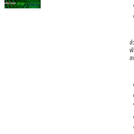
ส
พั
ส