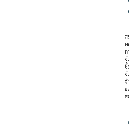
ส
ผ
ก
จั
ซื้
จั
จ้
ข
ส