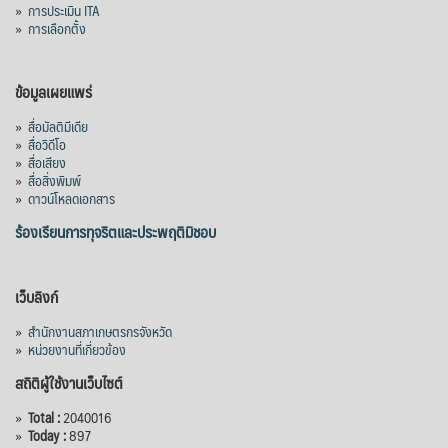
»
การประเมิน ITA
»
การเลือกตั้ง
ข้อมูลเผยแพร่
»
สื่อมัลติมีเดีย
»
สื่อวิดีโอ
»
สื่อเสียง
»
สื่อสิ่งพิมพ์
»
ดาวน์โหลดเอกสาร
ร้องเรียนการทุจริตและประพฤติมิชอบ
เว็บลิงก์
»
สำนักงานสภาเกษตรกรจังหวัด
»
หน่วยงานที่เกี่ยวข้อง
สถิติผู้ใช้งานเว็บไซต์
»
Total :
2040016
»
Today :
897