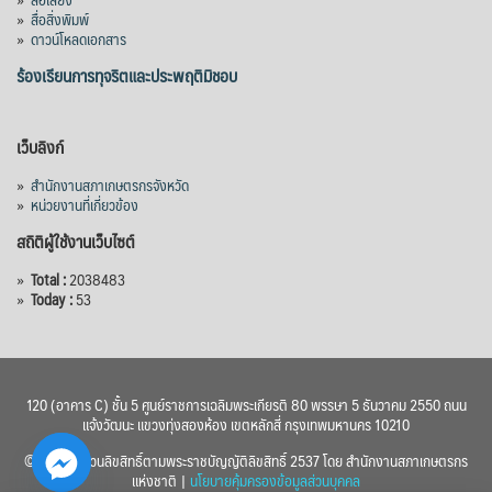
»
สื่อสิ่งพิมพ์
2576) โดยโครงการมีความจุ 99.50 ล้าน
»
ดาวน์โหลดเอกสาร
ลูกบาศก์เมตร สามารถสนับสนุนพื้นที่
ชลประทานกว่า 87,700 ไร่ เพิ่ม
...
ร้องเรียนการทุจริตและประพฤติมิชอบ
See More
Photo
เว็บลิงก์
View on Facebook
·
Share
»
สำนักงานสภาเกษตรกรจังหวัด
»
หน่วยงานที่เกี่ยวข้อง
สถิติผู้ใช้งานเว็บไซต์
»
Total :
2038483
»
Today :
53
120 (อาคาร C) ชั้น 5 ศูนย์ราชการเฉลิมพระเกียรติ 80 พรรษา 5 ธันวาคม 2550 ถนน
แจ้งวัฒนะ แขวงทุ่งสองห้อง เขตหลักสี่ กรุงเทพมหานคร 10210
© 2560 สงวนลิขสิทธิ์ตามพระราชบัญญัติลิขสิทธิ์ 2537 โดย สำนักงานสภาเกษตรกร
แห่งชาติ |
นโยบายคุ้มครองข้อมูลส่วนบุคคล