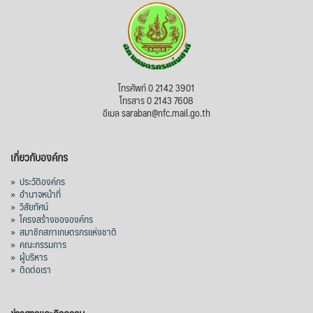
ไม่สามารถดูเนื้อหานี้ได้ในขณะนี้
View on Facebook
·
Share
สภาเกษตรกรแห่งชาติ
โทรศัพท์ 0 2142 3901
3 days ago
โทรสาร 0 2143 7608
อีเมล saraban@nfc.mail.go.th
กรมการค้าต่างประเทศ กระทรวงพาณิชย์ เปิด
เผยว่า สถิติการส่งออกสินค้ามันสำปะหลังของ
เกี่ยวกับองค์กร
ไทยในช่วง 6 เดือนของปี 2569 (ม.ค.-มิ.ย.) มี
ปริมาณ 2.52 ล้านตัน ลดลง 51.63% มูลค่า
»
ประวัติองค์กร
1,205 ล้านดอลลาร์สหรัฐ (ประมาณ
»
อำนาจหน้าที่
»
วิสัยทัศน์
38,003.15 ล้านบาท) ลดลง 27.69%
»
โครงสร้างขององค์กร
»
สมาชิกสภาเกษตรกรแห่งชาติ
ปรับตัวลดลงตามสภาวะเศรษฐกิจและการค้า
»
คณะกรรมการ
โลก โดยตลาดส่งออกสำคัญ จีน ส่งออกได้
»
ผู้บริหาร
1.52 ล้านตัน ลด 61.71%
»
ติดต่อเรา
ญี่ปุ่น 2 แสนตัน ลด 4.76%
อินโดนีเซีย 8 หมื่นตัน ไม่เปลี่ยนแปลง