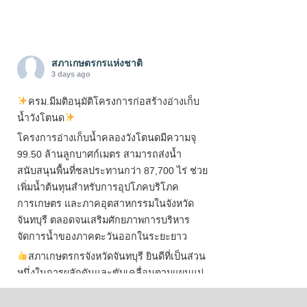
สภาเกษตรกรแห่งชาติ
3 days ago
ครม.มีมติอนุมัติโครงการก่อสร้างอ่างเก็บ
น้ำวังโตนด
โครงการอ่างเก็บน้ำคลองวังโตนดมีความจุ
99.50 ล้านลูกบาศก์เมตร สามารถส่งน้ำ
สนับสนุนพื้นที่ชลประทานกว่า 87,700 ไร่ ช่วย
เพิ่มน้ำต้นทุนสำหรับการอุปโภคบริโภค
การเกษตร และภาคอุตสาหกรรมในจังหวัด
จันทบุรี ตลอดจนเสริมศักยภาพการบริหาร
จัดการน้ำของภาคตะวันออกในระยะยาว
สภาเกษตรกรจังหวัดจันทบุรี ยินดีที่เป็นส่วน
หนึ่งในการผลักดันและขับเคลื่อนตามแผนแม่
บทเพื่อพั
...
See More