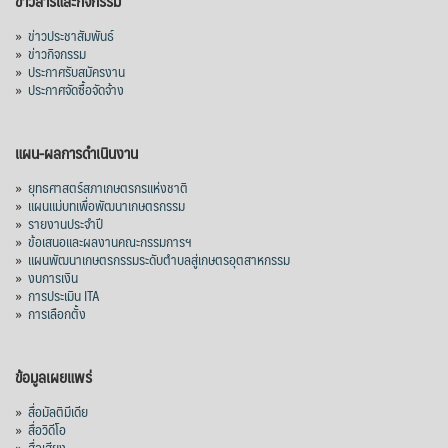
ข่าวสารและกิจกรรม
มาเลเซีย 9 ห
...
See More
»
ข่าวประชาสัมพันธ์
»
ข่าวกิจกรรม
ส่งออกมันครึ่งปี 69 ปริมาณ 2.52 ล้านตัน
»
ประกาศรับสมัครงาน
ลด 51.63% ยังดีที่ราคาขายดีกว่าปีก่อน
»
ประกาศจัดซื้อจัดจ้าง
mgronline.com
View on Facebook
·
Share
แผน-ผลการดำเนินงาน
»
ยุทธศาสตร์สภาเกษตรกรแห่งชาติ
»
แผนแม่บทเพื่อพัฒนาเกษตรกรรม
สภาเกษตรกรแห่งชาติ
»
รายงานประจำปี
3 days ago
»
ข้อเสนอและผลงานคณะกรรมการฯ
»
แผนพัฒนาเกษตรกรรมระดับตำบลสู่เกษตรอุตสาหกรรม
คณะรัฐมนตรี อนุมัติโครงการอ่างเก็บน้ำ
»
งบการเงิน
คลองวังโตนด วงเงิน 7,200 ล้านบาท สะท้อน
»
การประเมิน ITA
ผลสำเร็จการผลักดันข้อเสนอเชิงนโยบายของ
»
การเลือกตั้ง
สภาเกษตรกรจังหวัดจันทบุรี
เมื่อวันที่ 5 สิงหาคม 2569 คณะรัฐมนตรีมีมติ
ข้อมูลเผยแพร่
อนุมัติโครงการอ่างเก็บน้ำคลองวังโตนด
»
สื่อมัลติมีเดีย
จังหวัดจันทบุรี กรอบวงเงิน 7,200 ล้านบาท
»
สื่อวิดีโอ
กำหนดระยะเวลาดำเนินงาน 7 ปี (พ.ศ. 2570–
»
สื่อเสียง