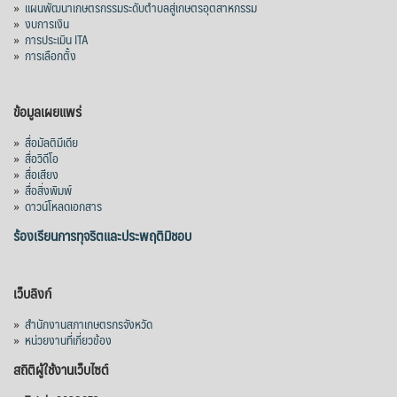
»
แผนพัฒนาเกษตรกรรมระดับตำบลสู่เกษตรอุตสาหกรรม
คณะรัฐมนตรี อนุมัติโครงการอ่างเก็บน้ำ
»
งบการเงิน
คลองวังโตนด วงเงิน 7,200 ล้านบาท สะท้อน
»
การประเมิน ITA
ผลสำเร็จการผลักดันข้อเสนอเชิงนโยบายของ
»
การเลือกตั้ง
สภาเกษตรกรจังหวัดจันทบุรี
เมื่อวันที่ 5 สิงหาคม 2569 คณะรัฐมนตรีมีมติ
ข้อมูลเผยแพร่
อนุมัติโครงการอ่างเก็บน้ำคลองวังโตนด
»
สื่อมัลติมีเดีย
จังหวัดจันทบุรี กรอบวงเงิน 7,200 ล้านบาท
»
สื่อวิดีโอ
กำหนดระยะเวลาดำเนินงาน 7 ปี (พ.ศ. 2570–
»
สื่อเสียง
»
สื่อสิ่งพิมพ์
2576) โดยโครงการมีความจุ 99.50 ล้าน
»
ดาวน์โหลดเอกสาร
ลูกบาศก์เมตร สามารถสนับสนุนพื้นที่
ชลประทานกว่า 87,700 ไร่ เพิ่ม
...
ร้องเรียนการทุจริตและประพฤติมิชอบ
See More
Photo
เว็บลิงก์
View on Facebook
·
Share
»
สำนักงานสภาเกษตรกรจังหวัด
»
หน่วยงานที่เกี่ยวข้อง
สถิติผู้ใช้งานเว็บไซต์