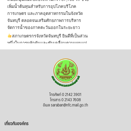
เพิ่มน้ำต้นทุนสำหรับการอุปโภคบริโภค
การเกษตร และภาคอุตสาหกรรมในจังหวัด
จันทบุรี ตลอดจนเสริมศักยภาพการบริหาร
จัดการน้ำของภาคตะวันออกในระยะยาว
สภาเกษตรกรจังหวัดจันทบุรี ยินดีที่เป็นส่วน
หนึ่งในการผลักดันและขับเคลื่อนตามแผนแม่
บทเพื่อพั
...
See More
ไม่สามารถดูเนื้อหานี้ได้ในขณะนี้
View on Facebook
·
Share
สภาเกษตรกรแห่งชาติ
โทรศัพท์ 0 2142 3901
2 days ago
โทรสาร 0 2143 7608
อีเมล saraban@nfc.mail.go.th
กรมการค้าต่างประเทศ กระทรวงพาณิชย์ เปิด
เผยว่า สถิติการส่งออกสินค้ามันสำปะหลังของ
เกี่ยวกับองค์กร
ไทยในช่วง 6 เดือนของปี 2569 (ม.ค.-มิ.ย.) มี
ปริมาณ 2.52 ล้านตัน ลดลง 51.63% มูลค่า