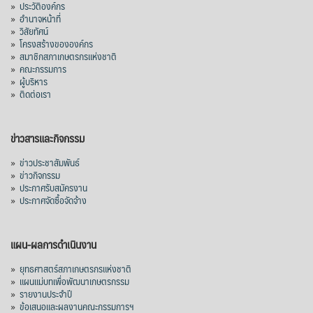
»
ประวัติองค์กร
1,205 ล้านดอลลาร์สหรัฐ (ประมาณ
»
อำนาจหน้าที่
»
วิสัยทัศน์
38,003.15 ล้านบาท) ลดลง 27.69%
»
โครงสร้างขององค์กร
»
สมาชิกสภาเกษตรกรแห่งชาติ
ปรับตัวลดลงตามสภาวะเศรษฐกิจและการค้า
»
คณะกรรมการ
โลก โดยตลาดส่งออกสำคัญ จีน ส่งออกได้
»
ผู้บริหาร
1.52 ล้านตัน ลด 61.71%
»
ติดต่อเรา
ญี่ปุ่น 2 แสนตัน ลด 4.76%
อินโดนีเซีย 8 หมื่นตัน ไม่เปลี่ยนแปลง
ข่าวสารและกิจกรรม
มาเลเซีย 9 ห
...
See More
»
ข่าวประชาสัมพันธ์
»
ข่าวกิจกรรม
ส่งออกมันครึ่งปี 69 ปริมาณ 2.52 ล้านตัน
»
ประกาศรับสมัครงาน
ลด 51.63% ยังดีที่ราคาขายดีกว่าปีก่อน
»
ประกาศจัดซื้อจัดจ้าง
mgronline.com
View on Facebook
·
Share
แผน-ผลการดำเนินงาน
»
ยุทธศาสตร์สภาเกษตรกรแห่งชาติ
»
แผนแม่บทเพื่อพัฒนาเกษตรกรรม
สภาเกษตรกรแห่งชาติ
»
รายงานประจำปี
2 days ago
»
ข้อเสนอและผลงานคณะกรรมการฯ