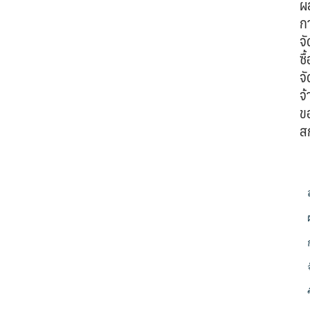
ผ
ก
จั
ซื้
จั
จ้
ข
ส