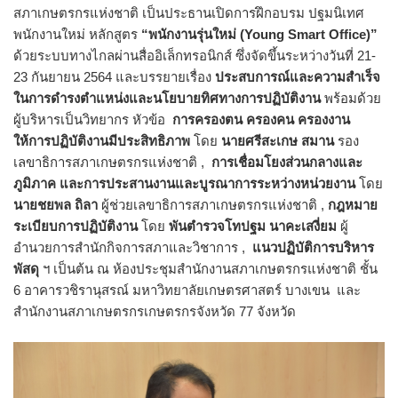
สภาเกษตรกรแห่งชาติ เป็นประธานเปิดการฝึกอบรม ปฐมนิเทศ
พนักงานใหม่ หลักสูตร
“พนักงานรุ่นใหม่ (Young Smart Office)”
ด้วยระบบทางไกลผ่านสื่ออิเล็กทรอนิกส์ ซึ่งจัดขึ้นระหว่างวันที่ 21-
23 กันยายน 2564 และบรรยายเรื่อง
ประสบการณ์และความสำเร็จ
ในการดำรงตำแหน่งและนโยบายทิศทางการปฏิบัติงาน
พร้อมด้วย
ผู้บริหารเป็นวิทยากร หัวข้อ
การครองตน ครองคน ครองงาน
ให้การปฏิบัติงานมีประสิทธิภาพ
โดย
นายศรีสะเกษ สมาน
รอง
เลขาธิการสภาเกษตรกรแห่งชาติ ,
การเชื่อมโยงส่วนกลางและ
ภูมิภาค และการประสานงานและบูรณาการระหว่างหน่วยงาน
โดย
นายชยพล ถิลา
ผู้ช่วยเลขาธิการสภาเกษตรกรแห่งชาติ ,
กฎหมาย
ระเบียบการปฏิบัติงาน
โดย
พันตำรวจโทปฐม นาคะเสงี่ยม
ผู้
อำนวยการสำนักกิจการสภาและวิชาการ ,
แนวปฏิบัติการบริหาร
พัสดุ
ฯ เป็นต้น ณ ห้องประชุมสำนักงานสภาเกษตรกรแห่งชาติ ชั้น
6 อาคารวชิรานุสรณ์ มหาวิทยาลัยเกษตรศาสตร์ บางเขน และ
สำนักงานสภาเกษตรกรเกษตรกรจังหวัด 77 จังหวัด