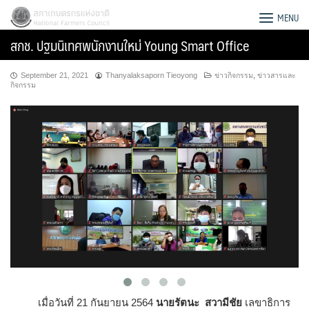
Skip
สภาเกษตรกรแห่งชาติ
MENU
to
สกช. ปฐมนิเทศพนักงานใหม่​ Young Smart Office
content
September 21, 2021
Thanyalaksaporn Tieoyong
ข่าวกิจกรรม
,
ข่าวสารและ
กิจกรรม
Search
for:
เมื่อวันที่ 21 กันยายน 2564
นายรัตนะ สวามีชัย
เลขาธิการ