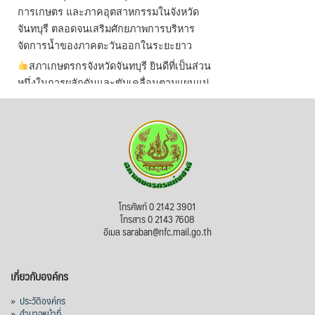
การเกษตร และภาคอุตสาหกรรมในจังหวัด
จันทบุรี ตลอดจนเสริมศักยภาพการบริหาร
จัดการน้ำของภาคตะวันออกในระยะยาว
สภาเกษตรกรจังหวัดจันทบุรี ยินดีที่เป็นส่วน
หนึ่งในการผลักดันและขับเคลื่อนตามแผนแม่
บทเพื่อพั
...
See More
ไม่สามารถดูเนื้อหานี้ได้ในขณะนี้
View on Facebook
·
Share
สภาเกษตรกรแห่งชาติ
โทรศัพท์ 0 2142 3901
3 days ago
โทรสาร 0 2143 7608
อีเมล saraban@nfc.mail.go.th
กรมการค้าต่างประเทศ กระทรวงพาณิชย์ เปิด
เผยว่า สถิติการส่งออกสินค้ามันสำปะหลังของ
เกี่ยวกับองค์กร
ไทยในช่วง 6 เดือนของปี 2569 (ม.ค.-มิ.ย.) มี
ปริมาณ 2.52 ล้านตัน ลดลง 51.63% มูลค่า
»
ประวัติองค์กร
1,205 ล้านดอลลาร์สหรัฐ (ประมาณ
»
อำนาจหน้าที่