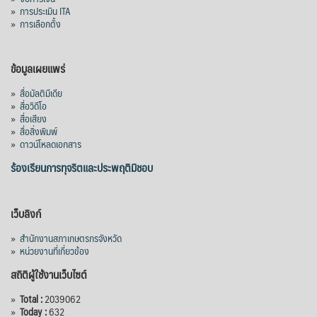
คลองวังโตนด วงเงิน 7,200 ล้านบาท สะท้อน
»
การประเมิน ITA
ผลสำเร็จการผลักดันข้อเสนอเชิงนโยบายของ
»
การเลือกตั้ง
สภาเกษตรกรจังหวัดจันทบุรี
เมื่อวันที่ 5 สิงหาคม 2569 คณะรัฐมนตรีมีมติ
ข้อมูลเผยแพร่
อนุมัติโครงการอ่างเก็บน้ำคลองวังโตนด
»
สื่อมัลติมีเดีย
จังหวัดจันทบุรี กรอบวงเงิน 7,200 ล้านบาท
»
สื่อวิดีโอ
กำหนดระยะเวลาดำเนินงาน 7 ปี (พ.ศ. 2570–
»
สื่อเสียง
»
สื่อสิ่งพิมพ์
2576) โดยโครงการมีความจุ 99.50 ล้าน
»
ดาวน์โหลดเอกสาร
ลูกบาศก์เมตร สามารถสนับสนุนพื้นที่
ชลประทานกว่า 87,700 ไร่ เพิ่ม
...
ร้องเรียนการทุจริตและประพฤติมิชอบ
See More
Photo
เว็บลิงก์
View on Facebook
·
Share
»
สำนักงานสภาเกษตรกรจังหวัด
»
หน่วยงานที่เกี่ยวข้อง
สถิติผู้ใช้งานเว็บไซต์
»
Total :
2039062
»
Today :
632