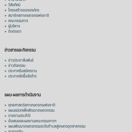
»
วิสัยทัศน์
38,003.15 ล้านบาท) ลดลง 27.69%
»
โครงสร้างขององค์กร
»
สมาชิกสภาเกษตรกรแห่งชาติ
ปรับตัวลดลงตามสภาวะเศรษฐกิจและการค้า
»
คณะกรรมการ
โลก โดยตลาดส่งออกสำคัญ จีน ส่งออกได้
»
ผู้บริหาร
1.52 ล้านตัน ลด 61.71%
»
ติดต่อเรา
ญี่ปุ่น 2 แสนตัน ลด 4.76%
อินโดนีเซีย 8 หมื่นตัน ไม่เปลี่ยนแปลง
ข่าวสารและกิจกรรม
มาเลเซีย 9 ห
...
See More
»
ข่าวประชาสัมพันธ์
»
ข่าวกิจกรรม
ส่งออกมันครึ่งปี 69 ปริมาณ 2.52 ล้านตัน
»
ประกาศรับสมัครงาน
ลด 51.63% ยังดีที่ราคาขายดีกว่าปีก่อน
»
ประกาศจัดซื้อจัดจ้าง
mgronline.com
View on Facebook
·
Share
แผน-ผลการดำเนินงาน
»
ยุทธศาสตร์สภาเกษตรกรแห่งชาติ
»
แผนแม่บทเพื่อพัฒนาเกษตรกรรม
สภาเกษตรกรแห่งชาติ
»
รายงานประจำปี
3 days ago
»
ข้อเสนอและผลงานคณะกรรมการฯ
»
แผนพัฒนาเกษตรกรรมระดับตำบลสู่เกษตรอุตสาหกรรม
คณะรัฐมนตรี อนุมัติโครงการอ่างเก็บน้ำ
»
งบการเงิน