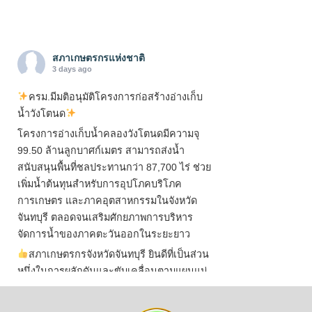
สภาเกษตรกรแห่งชาติ
3 days ago
ครม.มีมติอนุมัติโครงการก่อสร้างอ่างเก็บ
น้ำวังโตนด
โครงการอ่างเก็บน้ำคลองวังโตนดมีความจุ
99.50 ล้านลูกบาศก์เมตร สามารถส่งน้ำ
สนับสนุนพื้นที่ชลประทานกว่า 87,700 ไร่ ช่วย
เพิ่มน้ำต้นทุนสำหรับการอุปโภคบริโภค
การเกษตร และภาคอุตสาหกรรมในจังหวัด
จันทบุรี ตลอดจนเสริมศักยภาพการบริหาร
จัดการน้ำของภาคตะวันออกในระยะยาว
สภาเกษตรกรจังหวัดจันทบุรี ยินดีที่เป็นส่วน
หนึ่งในการผลักดันและขับเคลื่อนตามแผนแม่
บทเพื่อพั
...
See More