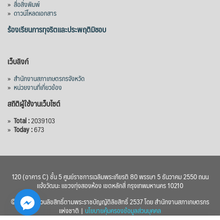
»
สื่อสิ่งพิมพ์
2576) โดยโครงการมีความจุ 99.50 ล้าน
»
ดาวน์โหลดเอกสาร
ลูกบาศก์เมตร สามารถสนับสนุนพื้นที่
ชลประทานกว่า 87,700 ไร่ เพิ่ม
...
ร้องเรียนการทุจริตและประพฤติมิชอบ
See More
Photo
เว็บลิงก์
View on Facebook
·
Share
»
สำนักงานสภาเกษตรกรจังหวัด
»
หน่วยงานที่เกี่ยวข้อง
สถิติผู้ใช้งานเว็บไซต์
»
Total :
2039103
»
Today :
673
120 (อาคาร C) ชั้น 5 ศูนย์ราชการเฉลิมพระเกียรติ 80 พรรษา 5 ธันวาคม 2550 ถนน
แจ้งวัฒนะ แขวงทุ่งสองห้อง เขตหลักสี่ กรุงเทพมหานคร 10210
© 2560 สงวนลิขสิทธิ์ตามพระราชบัญญัติลิขสิทธิ์ 2537 โดย สำนักงานสภาเกษตรกร
แห่งชาติ |
นโยบายคุ้มครองข้อมูลส่วนบุคคล