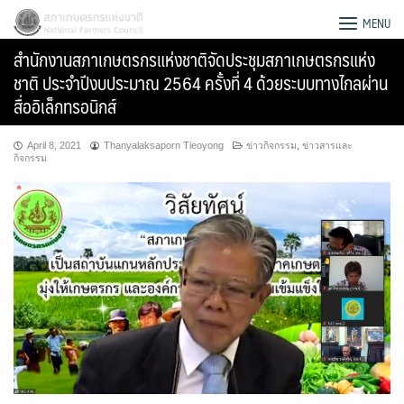
Skip
สภาเกษตรกรแห่งชาติ
MENU
to
สำนักงานสภาเกษตรกรแห่งชาติจัดประชุมสภาเกษตรกรแห่ง
content
ชาติ ประจำปีงบประมาณ 2564 ครั้งที่ 4 ด้วยระบบทางไกลผ่าน
สื่ออิเล็กทรอนิกส์
April 8, 2021
Thanyalaksaporn Tieoyong
ข่าวกิจกรรม
,
ข่าวสารและ
กิจกรรม
Search
for: