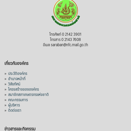
ไม่สามารถดูเนื้อหานี้ได้ในขณะนี้
View on Facebook
·
Share
สภาเกษตรกรแห่งชาติ
โทรศัพท์ 0 2142 3901
3 days ago
โทรสาร 0 2143 7608
อีเมล saraban@nfc.mail.go.th
กรมการค้าต่างประเทศ กระทรวงพาณิชย์ เปิด
เผยว่า สถิติการส่งออกสินค้ามันสำปะหลังของ
เกี่ยวกับองค์กร
ไทยในช่วง 6 เดือนของปี 2569 (ม.ค.-มิ.ย.) มี
ปริมาณ 2.52 ล้านตัน ลดลง 51.63% มูลค่า
»
ประวัติองค์กร
1,205 ล้านดอลลาร์สหรัฐ (ประมาณ
»
อำนาจหน้าที่
»
วิสัยทัศน์
38,003.15 ล้านบาท) ลดลง 27.69%
»
โครงสร้างขององค์กร
»
สมาชิกสภาเกษตรกรแห่งชาติ
ปรับตัวลดลงตามสภาวะเศรษฐกิจและการค้า
»
คณะกรรมการ
โลก โดยตลาดส่งออกสำคัญ จีน ส่งออกได้
»
ผู้บริหาร
1.52 ล้านตัน ลด 61.71%
»
ติดต่อเรา
ญี่ปุ่น 2 แสนตัน ลด 4.76%
อินโดนีเซีย 8 หมื่นตัน ไม่เปลี่ยนแปลง
ข่าวสารและกิจกรรม