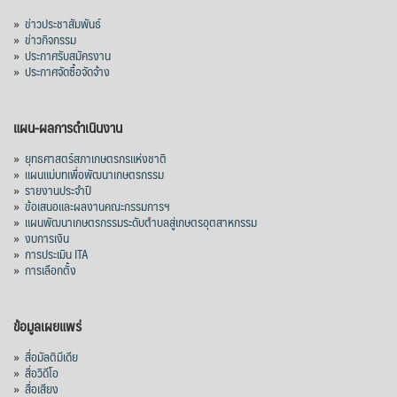
มาเลเซีย 9 ห
...
See More
»
ข่าวประชาสัมพันธ์
»
ข่าวกิจกรรม
ส่งออกมันครึ่งปี 69 ปริมาณ 2.52 ล้านตัน
»
ประกาศรับสมัครงาน
ลด 51.63% ยังดีที่ราคาขายดีกว่าปีก่อน
»
ประกาศจัดซื้อจัดจ้าง
mgronline.com
View on Facebook
·
Share
แผน-ผลการดำเนินงาน
»
ยุทธศาสตร์สภาเกษตรกรแห่งชาติ
»
แผนแม่บทเพื่อพัฒนาเกษตรกรรม
สภาเกษตรกรแห่งชาติ
»
รายงานประจำปี
3 days ago
»
ข้อเสนอและผลงานคณะกรรมการฯ
»
แผนพัฒนาเกษตรกรรมระดับตำบลสู่เกษตรอุตสาหกรรม
คณะรัฐมนตรี อนุมัติโครงการอ่างเก็บน้ำ
»
งบการเงิน
คลองวังโตนด วงเงิน 7,200 ล้านบาท สะท้อน
»
การประเมิน ITA
ผลสำเร็จการผลักดันข้อเสนอเชิงนโยบายของ
»
การเลือกตั้ง
สภาเกษตรกรจังหวัดจันทบุรี
เมื่อวันที่ 5 สิงหาคม 2569 คณะรัฐมนตรีมีมติ
ข้อมูลเผยแพร่
อนุมัติโครงการอ่างเก็บน้ำคลองวังโตนด
»
สื่อมัลติมีเดีย
จังหวัดจันทบุรี กรอบวงเงิน 7,200 ล้านบาท
»
สื่อวิดีโอ
กำหนดระยะเวลาดำเนินงาน 7 ปี (พ.ศ. 2570–
»
สื่อเสียง