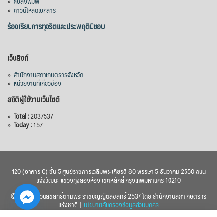
»
สื่อสิ่งพิมพ์
»
ดาวน์โหลดเอกสาร
ลูกบาศก์เมตร สามารถสนับสนุนพื้นที่
ชลประทานกว่า 87,700 ไร่ เพิ่ม
...
ร้องเรียนการทุจริตและประพฤติมิชอบ
See More
Photo
เว็บลิงก์
View on Facebook
·
Share
»
สำนักงานสภาเกษตรกรจังหวัด
»
หน่วยงานที่เกี่ยวข้อง
สถิติผู้ใช้งานเว็บไซต์
»
Total :
2037537
»
Today :
157
120 (อาคาร C) ชั้น 5 ศูนย์ราชการเฉลิมพระเกียรติ 80 พรรษา 5 ธันวาคม 2550 ถนน
แจ้งวัฒนะ แขวงทุ่งสองห้อง เขตหลักสี่ กรุงเทพมหานคร 10210
© 2560 สงวนลิขสิทธิ์ตามพระราชบัญญัติลิขสิทธิ์ 2537 โดย สำนักงานสภาเกษตรกร
แห่งชาติ |
นโยบายคุ้มครองข้อมูลส่วนบุคคล