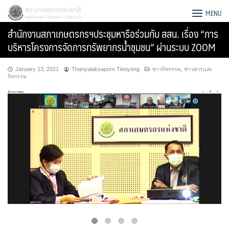
Skip
สภาเกษตรกรแห่งชาติ
MENU
to
สำนักงานสภาเกษตรกรฯประชุมหารือร่วมกับ สสน. เรื่อง “การ
content
บริหารโครงการจัดการทรัพยากรน้ำชุมชน” ผ่านระบบ ZOOM
January 13, 2021
Thanyalaksaporn Tieoyong
ข่าวกิจกรรม
,
ข่าวสารและ
กิจกรรม
Search
for: