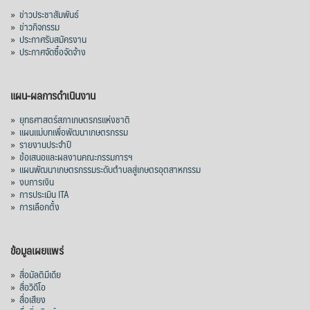
มาเลเซีย 9 ห
...
See More
»
ข่าวประชาสัมพันธ์
»
ข่าวกิจกรรม
ส่งออกมันครึ่งปี 69 ปริมาณ 2.52 ล้านตัน
»
ประกาศรับสมัครงาน
ลด 51.63% ยังดีที่ราคาขายดีกว่าปีก่อน
»
ประกาศจัดซื้อจัดจ้าง
mgronline.com
View on Facebook
·
Share
แผน-ผลการดำเนินงาน
»
ยุทธศาสตร์สภาเกษตรกรแห่งชาติ
»
แผนแม่บทเพื่อพัฒนาเกษตรกรรม
สภาเกษตรกรแห่งชาติ
»
รายงานประจำปี
2 days ago
»
ข้อเสนอและผลงานคณะกรรมการฯ
»
แผนพัฒนาเกษตรกรรมระดับตำบลสู่เกษตรอุตสาหกรรม
คณะรัฐมนตรี อนุมัติโครงการอ่างเก็บน้ำ
»
งบการเงิน
คลองวังโตนด วงเงิน 7,200 ล้านบาท สะท้อน
»
การประเมิน ITA
ผลสำเร็จการผลักดันข้อเสนอเชิงนโยบายของ
»
การเลือกตั้ง
สภาเกษตรกรจังหวัดจันทบุรี
เมื่อวันที่ 5 สิงหาคม 2569 คณะรัฐมนตรีมีมติ
ข้อมูลเผยแพร่
อนุมัติโครงการอ่างเก็บน้ำคลองวังโตนด
»
สื่อมัลติมีเดีย
จังหวัดจันทบุรี กรอบวงเงิน 7,200 ล้านบาท
»
สื่อวิดีโอ
กำหนดระยะเวลาดำเนินงาน 7 ปี (พ.ศ. 2570–
»
สื่อเสียง
2576) โดยโครงการมีความจุ 99.50 ล้าน