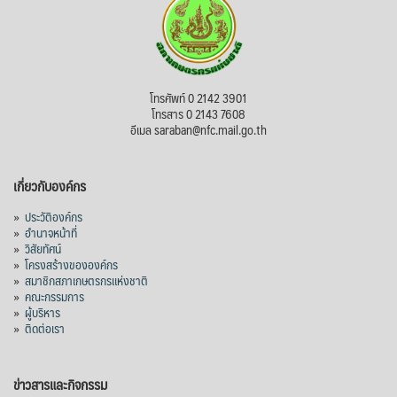
ไม่สามารถดูเนื้อหานี้ได้ในขณะนี้
View on Facebook
·
Share
สภาเกษตรกรแห่งชาติ
โทรศัพท์ 0 2142 3901
2 days ago
โทรสาร 0 2143 7608
อีเมล saraban@nfc.mail.go.th
กรมการค้าต่างประเทศ กระทรวงพาณิชย์ เปิด
เผยว่า สถิติการส่งออกสินค้ามันสำปะหลังของ
เกี่ยวกับองค์กร
ไทยในช่วง 6 เดือนของปี 2569 (ม.ค.-มิ.ย.) มี
ปริมาณ 2.52 ล้านตัน ลดลง 51.63% มูลค่า
»
ประวัติองค์กร
1,205 ล้านดอลลาร์สหรัฐ (ประมาณ
»
อำนาจหน้าที่
»
วิสัยทัศน์
38,003.15 ล้านบาท) ลดลง 27.69%
»
โครงสร้างขององค์กร
»
สมาชิกสภาเกษตรกรแห่งชาติ
ปรับตัวลดลงตามสภาวะเศรษฐกิจและการค้า
»
คณะกรรมการ
โลก โดยตลาดส่งออกสำคัญ จีน ส่งออกได้
»
ผู้บริหาร
1.52 ล้านตัน ลด 61.71%
»
ติดต่อเรา
ญี่ปุ่น 2 แสนตัน ลด 4.76%
อินโดนีเซีย 8 หมื่นตัน ไม่เปลี่ยนแปลง
ข่าวสารและกิจกรรม