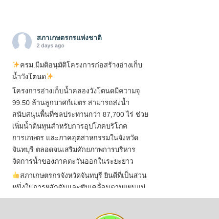
สภาเกษตรกรแห่งชาติ
2 days ago
ครม.มีมติอนุมัติโครงการก่อสร้างอ่างเก็บ
น้ำวังโตนด
โครงการอ่างเก็บน้ำคลองวังโตนดมีความจุ
99.50 ล้านลูกบาศก์เมตร สามารถส่งน้ำ
สนับสนุนพื้นที่ชลประทานกว่า 87,700 ไร่ ช่วย
เพิ่มน้ำต้นทุนสำหรับการอุปโภคบริโภค
การเกษตร และภาคอุตสาหกรรมในจังหวัด
จันทบุรี ตลอดจนเสริมศักยภาพการบริหาร
จัดการน้ำของภาคตะวันออกในระยะยาว
สภาเกษตรกรจังหวัดจันทบุรี ยินดีที่เป็นส่วน
หนึ่งในการผลักดันและขับเคลื่อนตามแผนแม่
บทเพื่อพั
...
See More