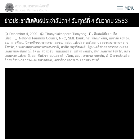
Skip
สภาเกษตรกรแห่งชาติ
MENU
to
ข่าวประชาสัมพันธ์ประจำสัปดาห์ วันศุกร์ที่ 4 ธันวาคม 2563
content
December 4, 2020
Thanyalaksaporn Tieoyong
สื่อมัลติมีเดย
,
สื่อ
เสียง
National Farmers Council
,
NFC
,
SME Bank
,
กรมพัฒนาที่ดิน
,
ณัฐวุฒิ คงทอง
,
ธนาคารพัฒนาวิสาหกิจขนาดกลางและขนาดย่อมแห่งประเทศไทย
,
ประธานสภาเกษตรกร
จังหวัด
,
ประธานสภาเกษตรกรแห่งชาติ
,
มานิต จตุจริยพงศ์
,
รัฐมนตรีช่วยว่าการกระทรวง
เกษตรและสหกรณ์
,
รัตนะ สวามีชัย
,
ร้อยเอกธรรมนัส พรหมเผ่า
,
สภาเกษตรกรจังหวัด
,
สภา
เกษตรกรแห่งชาติ
,
สมาพันธ์ชาวสวนมะพร้าวไทย
,
สสว.
,
สายชล ชนะภัย
,
สำนักงานส่งเสริม
วิสาหกิจขนาดกลางและขนาดย่อม
,
เลขาธิการสภาเกษตรกรแห่งชาติ
Search
for: