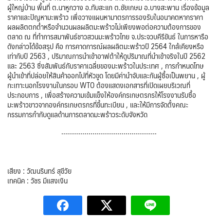
ผู้ใหญ่บ้าน พื้นที่ ต.นาหูกวาง อ.ทับสะแก ต.ชัยเกษม อ.บางสะพาน เรื่องข้อมูล
ราคาและปัญหามะพร้าว เพื่อวางแผนหามาตรการรองรับในอนาคตหากราคา
ผลผลิตตกต่ำหรือจำนวนผลผลิตมะพร้าวไม่เพียงพอต่อความต้องการของ
ตลาด ณ ที่ทำการสมาพันธ์ชาวสวนมะพร้าวไทย จ.ประจวบคีรีขันธ์ ในการหารือ
ดังกล่าวได้ข้อสรุป คือ การคาดการณ์ผลผลิตมะพร้าวปี 2564 ใกล้เคียงหรือ
เท่ากับปี 2563 , ปริมาณการนำเข้าอาฟต้าให้ดูปริมาณที่นำเข้าจริงในปี 2562
และ 2563 ซึ่งสัมพันธ์กับราคาเฉลี่ยของมะพร้าวในประเทศ , การกำหนดโทษ
ผู้นำเข้าที่ปล่อยให้สินค้าออกไปที่หัวขูด โดยมีค่านำจับและกันผู้ซื้อเป็นพยาน , ผู้
กะเทาะนอกโรงงานในกรอบ WTO ต้องแสดงเอกสารที่เปิดเผยบริเวณที่
ประกอบการ , เพื่อสร้างความเข้มแข็งให้องค์กรเกษตรกรให้โรงงานรับซื้อ
มะพร้าวขาวจากองค์กรเกษตรกรที่ขึ้นทะเบียน , และให้มีการจัดตั้งคณะ
กรรมการกำกับดูแลด้านการตลาดมะพร้าวระดับจังหวัด
………………………………………….
เสียง : วัฒนรินทร์ สุขีวัย
เทคนิค : วัชร มีแสงเงิน