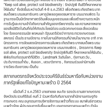
“Keep soil alive, protect soil biodiversity : รักษ์ปฐพี คืนชีวีที่หลากหลาย
ให้ผืนดิน” ซึ่งจัดขึ้นระหว่างวันที่ 4-8 ธ.ค.2563 เพื่อเทิดพระเกียรติพระบาท
สมเด็จพระบรมชนกาธิเบศร มหาภูมิพลอดุลยเดชมหาราช บรมนาถบพิตร ใน
ฐานะทรงเป็นนักวิทยาศาสตร์ดินเพื่อมนุษยธรรมและเพื่อสร้างความตระหนัก
การรับรู้และความเข้าใจถึงความสำคัญของทรัพยากรดิน และความหลากหลาย
ของสิ่งมีชีวิตในดินที่ก่อให้เกิดประโยชน์ต่อระบบนิเวศเกษตรและสิ่งแวดล้อม
โดย ร้อยเอกธรรมนัส พรหมเผ่า รัฐมนตรีช่วยว่าการกระทรวงเกษตรและ
สหกรณ์ เป็นประธานเปิดงาน ภายในงานมีกิจกรรมที่น่าสนใจมากมาย อาทิ ภาค
นิทรรศการ การจัดแสดงนิทรรศการเฉลิมพระเกียรติพระบาทสมเด็จพระบรม
ชนกาธิเบศร มหาภูมิพลอดุลยเดชมหาราช บรมนาถบพิตร , นิทรรศการ Keep
soil alive, protect soil biodiversity รักษ์ปฐพีคืนชีวี ที่หลากหลายให้ผืนดิน ,
พิพิธภัณฑ์ธรรมชาติที่มีชีวิต , Landmark วันดินโลก , ทุ่งทานตะวัน ,
ประติมากรรมถ้ำดิน , หินงอก , เสวนาวิชาการ , กิจกรรมร่วมเล่านิทานชิง
รางวัลระดับเยาวชน เป็นต้น
สภาเกษตรกรจังหวัดประจวบคีรีขันธ์ร่วมหารือกับหน่วยงาน
ภาครัฐเพื่อแก้ไขปัญหามะพร้าว ปี 2564
เมื่อวันที่ 2 ธ.ค.2563 นายสายชล ชนะภัย รองประธานสภาเกษตรกร
จังหวัดประจวบคีรีขันธ์ คนที่ 2 ร่วมหารือกับทีมงานจากสำนักงานเศรษฐกิจ
การเกษตร คณะอนุกรรมการบริหารจัดการมะพร้าวทั้งระบบ สมาพันธ์ชาวสวน
มะพร้าวไทย ผู้ประกอบการรับซื้อมะพร้าว เกษตรกรชาวสวนมะพร้าว กำนัน