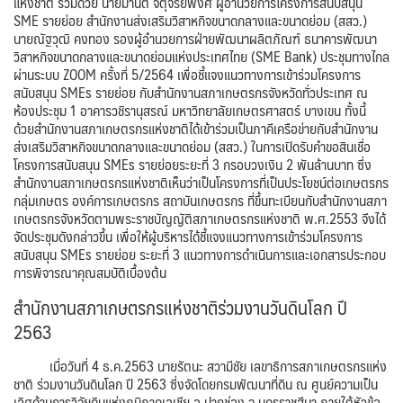
แห่งชาติ ร่วมด้วย นายมานิต จตุจริยพงศ์ ผู้อำนวยการโครงการสนับสนุน
SME รายย่อย สำนักงานส่งเสริมวิสาหกิจขนาดกลางและขนาดย่อม (สสว.)
นายณัฐวุฒิ คงทอง รองผู้อำนวยการฝ่ายพัฒนาผลิตภัณฑ์ ธนาคารพัฒนา
วิสาหกิจขนาดกลางและขนาดย่อมแห่งประเทศไทย (SME Bank) ประชุมทางไกล
ผ่านระบบ ZOOM ครั้งที่ 5/2564 เพื่อชี้แจงแนวทางการเข้าร่วมโครงการ
สนับสนุน SMEs รายย่อย กับสำนักงานสภาเกษตรกรจังหวัดทั่วประเทศ ณ
ห้องประชุม 1 อาคารวชิรานุสรณ์ มหาวิทยาลัยเกษตรศาสตร์ บางเขน ทั้งนี้
ด้วยสำนักงานสภาเกษตรกรแห่งชาติได้เข้าร่วมเป็นภาคีเครือข่ายกับสำนักงาน
ส่งเสริมวิสาหกิจขนาดกลางและขนาดย่อม (สสว.) ในการเปิดรับคำขอสินเชื่อ
โครงการสนับสนุน SMEs รายย่อยระยะที่ 3 กรอบวงเงิน 2 พันล้านบาท ซึ่ง
สำนักงานสภาเกษตรกรแห่งชาติเห็นว่าเป็นโครงการที่เป็นประโยชน์ต่อเกษตรกร
กลุ่มเกษตร องค์การเกษตรกร สถาบันเกษตรกร ที่ขึ้นทะเบียนกับสำนักงานสภา
เกษตรกรจังหวัดตามพระราชบัญญัติสภาเกษตรกรแห่งชาติ พ.ศ.2553 จึงได้
จัดประชุมดังกล่าวขึ้น เพื่อให้ผู้บริหารได้ชี้แจงแนวทางการเข้าร่วมโครงการ
สนับสนุน SMEs รายย่อย ระยะที่ 3 แนวทางการดำเนินการและเอกสารประกอบ
การพิจารณาคุณสมบัติเบื้องต้น
สำนักงานสภาเกษตรกรแห่งชาติร่วมงานวันดินโลก ปี
2563
เมื่อวันที่ 4 ธ.ค.2563 นายรัตนะ สวามีชัย เลขาธิการสภาเกษตรกรแห่ง
ชาติ ร่วมงานวันดินโลก ปี 2563 ซึ่งจัดโดยกรมพัฒนาที่ดิน ณ ศูนย์ความเป็น
เลิศด้านการวิจัยดินแห่งภูมิภาคเอเชีย อ.ปากช่อง จ.นครราชสีมา ภายใต้หัวข้อ