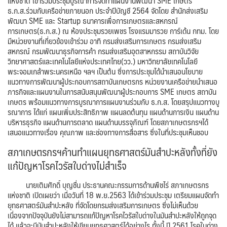
แห่งชาติ เข้าร่วมประชุมบูรณาการจัดทำแผนงานพัฒนา SME เกษตร
ธ.ก.ส.ร่วมกับเครือข่ายภายนอก ประจำปีบัญชี 2564 จัดโดย สำนักส่งเสริม
พัฒนา SME และ Startup ธนาคารเพื่อการเกษตรและสหกรณ์
การเกษตร(ธ.ก.ส.) ณ ห้องประชุมรวยเพชร โรงแรมมารวย การ์เด้น กทม. โดย
มีหน่วยงานที่เกี่ยวข้องเข้าร่วม อาทิ กรมส่งเสริมการเกษตร กรมส่งเสริม
สหกรณ์ กรมพัฒนาธุรกิจการค้า กรมส่งเสริมอุตสาหกรรม สถาบันวิจัย
วิทยาศาสตร์และเทคโนโลยีแห่งประเทศไทย(วว.) มหาวิทยาลัยเทคโนโลยี
พระจอมเกล้าพระนครเหนือ ฯลฯ เป็นต้น ซึ่งการประชุมได้นำเสนอนโยบาย
แนวทางการพัฒนาผู้ประกอบการสถาบันเกษตรกร หน่วยงานเครือข่ายนำเสนอ
ภารกิจและแผนงานในการสนับสนุนพัฒนาผู้ประกอบการ SME เกษตร สถาบัน
เกษตร พร้อมแนวทางการบูรณาการแผนงานร่วมกับ ธ.ก.ส. โดยสรุปแนวทางบู
รณาการ ได้แก่ แผนเพิ่มประสิทธิภาพ แผนลดต้นทุน แผนด้านการเงิน แผนด้าน
บริหารธุรกิจ แผนด้านการตลาด แผนด้านบรรจุภัณฑ์ โดยสภาเกษตรกรฯได้
เสนอแนวทางเรื่อง คุณภาพ และช่องทางการสื่อสาร ซึ่งในที่ประชุมเห็นชอบ
สภาเกษตรกรฯค้านทำแผนยุทธศาสตร์มันสำปะหลังทั้งที่ยัง
แก้ปัญหาโรคไวรัสใบด่างไม่สำเร็จ
นายเติมศักดิ์ บุญชื่น ประธานคณะกรรมการด้านพืชไร่ สภาเกษตรกร
แห่งชาติ เปิดเผยว่า เมื่อวันที่ 18 พ.ย.2563 ได้เข้าร่วมประชุม เตรียมแผนจัดทำ
ยุทธศาสตร์มันสำปะหลัง ที่จัดโดยกรมส่งเสริมการเกษตร ซึ่งไม่เห็นด้วย
เนื่องจากปัจจุบันยังไม่สามารถแก้ปัญหาโรคไวรัสใบด่างในมันสำปะหลังให้ถูกจุด
ได้ แล้วจะมีมันสำปะหลังให้เขียนยุทธศาสตร์ได้อย่างไร ทั้งนี้ ปี 2561 โรคใบด่าง