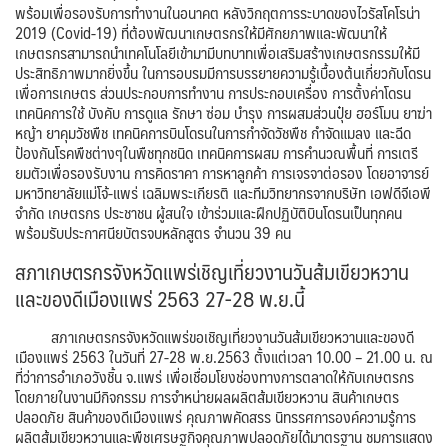
พร้อมเพื่อรองรับการทำงานในอนาคต หลังวิกฤตการระบาดของไวรัสโคโรน่า
2019 (Covid-19) ที่ต้องพัฒนาเกษตรกรให้มีศักยภาพและพัฒนาให้
เกษตรกรสามารถนำเทคโนโลยีเข้ามามีบทบาทเพื่อเสริมสร้างเกษตรกรรมให้มี
ประสิทธิภาพมากยิ่งขึ้น ในการอบรมมีการบรรยายความรู้เบื้องต้นเกี่ยวกับโดรน
เพื่อการเกษตร ส่วนประกอบการทำงาน การประกอบเครื่อง การตั้งค่าโดรน
เทคนิคการใช้ บังคับ การดูแล รักษา ซ่อม บำรุง การผสมส่วนปุ๋ย ฮอร์โมน ยาฆ่า
หญ้า ยาคุมวัชพืช เทคนิคการบินโดรนในการกำจัดวัชพืช กำจัดแมลง และฉีด
ป้องกันโรคพืชต่างๆในพืชทุกชนิด เทคนิคการผสม การคำนวณพื้นที่ การเตรี
ยมตัวเพื่อรองรับงาน การคิดราคา การหาลูกค้า การเจรจาต่อรอง โดยอาจารย์
มหาวิทยาลัยแม่โจ้-แพร่ เฉลิมพระเกียรติ และทีมวิทยากรจากบริษัท เอฟดีจีเอพี
จำกัด เกษตรกร ประชาชน ผู้สนใจ เข้าร่วมและฝึกปฏิบัติบินโดรนเป็นทุกคน
พร้อมรับประกาศนียบัตรจบหลักสูตร จำนวน 39 คน
สภาเกษตรกรจังหวัดแพร่เชิญเที่ยวงานวันส้มเขียวหวาน
และของดีเมืองแพร่ 2563 27-28 พ.ย.นี้
สภาเกษตรกรจังหวัดแพร่ขอเชิญเที่ยวงานวันส้มเขียวหวานและของดี
เมืองแพร่ 2563 ในวันที่ 27-28 พ.ย.2563 ตั้งแต่เวลา 10.00 – 21.00 น. ณ
ที่ว่าการอำเภอวังชิ้น จ.แพร่ เพื่อเชื่อมโยงช่องทางการตลาดให้กับเกษตรกร
โดยภายในงานมีกิจกรรม การจำหน่ายผลผลิตส้มเขียวหวาน สินค้าเกษตร
ปลอดภัย สินค้าของดีเมืองแพร่ คุณภาพคัดสรร นิทรรศการองค์ความรู้การ
ผลิตส้มเขียวหวานและพืชเศรษฐกิจคุณภาพปลอดภัยได้มาตรฐาน ชมการแสดง