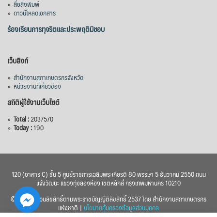
»
สื่อสิ่งพิมพ์
»
ดาวน์โหลดเอกสาร
ร้องเรียนการทุจริตและประพฤติมิชอบ
เว็บลิงก์
»
สำนักงานสภาเกษตรกรจังหวัด
»
หน่วยงานที่เกี่ยวข้อง
สถิติผู้ใช้งานเว็บไซต์
»
Total :
2037570
»
Today :
190
120 (อาคาร C) ชั้น 5 ศูนย์ราชการเฉลิมพระเกียรติ 80 พรรษา 5 ธันวาคม 2550 ถนน
แจ้งวัฒนะ แขวงทุ่งสองห้อง เขตหลักสี่ กรุงเทพมหานคร 10210
© 2560 สงวนลิขสิทธิ์ตามพระราชบัญญัติลิขสิทธิ์ 2537 โดย สำนักงานสภาเกษตรกร
แห่งชาติ |
นโยบายคุ้มครองข้อมูลส่วนบุคคล