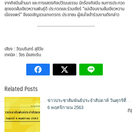
จากศิลปินล้านนา และการแสดงศิลปวัฒนธรรม นักร้องศิลปิน ชมการประกวด
สุดยอดส้มเขียวหวานพันธุ์ดี ประกวดและร่วมเชียร์ ”แม่เฮือนงามส้มเขียวหวาน
เมืองแพร่” จึงขอเชิญชวนเกษตรกร ประชาชน ผู้สนใจเข้าร่วมงานดังกล่าว
………………………………………….
เสียง : วัฒนรินทร์ สุขีวัย
เทคนิค : วัชร มีแสงเงิน
Related Posts
ข่าวประชาสัมพันธ์ประจำสัปดาห์ วันศุกร์ที่
ก
6 พฤศจิกายน 2563