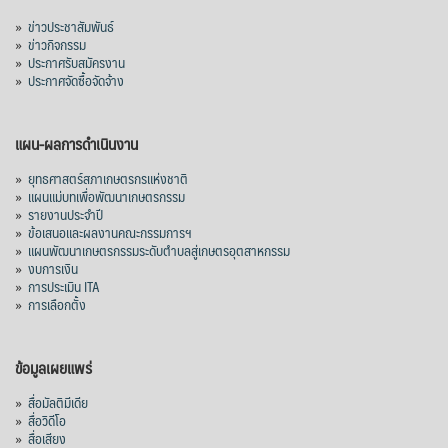
»
ข่าวประชาสัมพันธ์
»
ข่าวกิจกรรม
»
ประกาศรับสมัครงาน
»
ประกาศจัดซื้อจัดจ้าง
แผน-ผลการดำเนินงาน
»
ยุทธศาสตร์สภาเกษตรกรแห่งชาติ
»
แผนแม่บทเพื่อพัฒนาเกษตรกรรม
»
รายงานประจำปี
»
ข้อเสนอและผลงานคณะกรรมการฯ
»
แผนพัฒนาเกษตรกรรมระดับตำบลสู่เกษตรอุตสาหกรรม
»
งบการเงิน
»
การประเมิน ITA
»
การเลือกตั้ง
ข้อมูลเผยแพร่
»
สื่อมัลติมีเดีย
»
สื่อวิดีโอ
»
สื่อเสียง