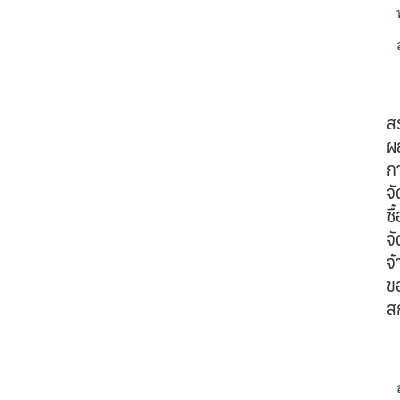
ส
ผ
ก
จั
ซื้
จั
จ้
ข
ส