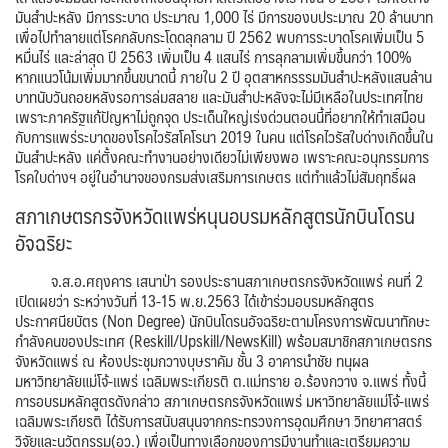
มันสำปะหลัง มีการระบาด ประมาณ 1,000 ไร่ มีการของบประมาณ 20 ล้านบาท
เพื่อไปทำลายแต่โรคกลับกระโดดลุกลาม ปี 2562 พบการระบาดโรคเพิ่มเป็น 5
หมื่นไร่ และล่าสุด ปี 2563 เพิ่มเป็น 4 แสนไร่ การลุกลามเพิ่มขึ้นกว่า 100%
หากแนวโน้มเพิ่มมากขึ้นขนาดนี้ ภายใน 2 ปี อุตสาหกรรรมมันสำปะหลังแสนล้าน
บาทนับวันถอยหลังรอการล่มสลาย และมันสำปะหลังจะไม่มีเหลือในประเทศไทย
เพราะภาครัฐแก้ปัญหาไม่ถูกจุด ประเด็นใหญ่เร่งด่วนตอนนี้ที่อยากให้ทำเสมือน
กับการแพร่ระบาดของโรคไวรัสโคโรนา 2019 ในคน แต่โรคไวรัสใบด่างเกิดขึ้นใน
มันสำปะหลัง แค่ตั้งคณะทำงานอย่างเดียวไม่เพียงพอ เพราะคณะอนุกรรมการ
โรคใบด่างฯ อยู่ในอำนาจของกรมส่งเสริมการเกษตร แต่ทำแล้วไม่สัมฤทธิ์ผล
สภาเกษตรกรจังหวัดแพร่หนุนอบรมหลักสูตรนักบินโดรน
อัจฉริยะ
จ.ส.อ.ศฤงคาร เสนาป่า รองประธานสภาเกษตรกรจังหวัดแพร่ คนที่ 2
เปิดเผยว่า ระหว่างวันที่ 13-15 พ.ย.2563 ได้เข้าร่วมอบรมหลักสูตร
ประกาศนียบัตร (Non Degree) นักบินโดรนอัจฉริยะตามโครงการพัฒนาทักษะ
กำลังคนของประเทศ (Reskill/Upskill/NewsKill) พร้อมสมาชิกสภาเกษตรกร
จังหวัดแพร่ ณ ห้องประชุมกวางบุษราคัม ชั้น 3 อาคารนำชัย ทนุผล
มหาวิทยาลัยแม่โจ้-แพร่ เฉลิมพระเกียรติ ต.แม่ทราย อ.ร้องกวาง จ.แพร่ ทั้งนี้
การอบรมหลักสูตรดังกล่าว สภาเกษตรกรจังหวัดแพร่ มหาวิทยาลัยแม่โจ้-แพร่
เฉลิมพระเกียรติ ได้รับการสนับสนุนจากกระทรวงการอุดมศึกษา วิทยาศาสตร์
วิจัยและนวัตกรรม(อว.) เพื่อเป็นทางเลือกของการมีงานทำและเตรียมความ