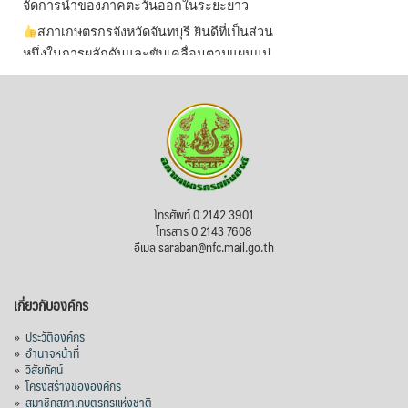
จัดการน้ำของภาคตะวันออกในระยะยาว
สภาเกษตรกรจังหวัดจันทบุรี ยินดีที่เป็นส่วน
หนึ่งในการผลักดันและขับเคลื่อนตามแผนแม่
บทเพื่อพั
...
See More
ไม่สามารถดูเนื้อหานี้ได้ในขณะนี้
View on Facebook
·
Share
สภาเกษตรกรแห่งชาติ
โทรศัพท์ 0 2142 3901
14 hours ago
โทรสาร 0 2143 7608
อีเมล saraban@nfc.mail.go.th
กรมการค้าต่างประเทศ กระทรวงพาณิชย์ เปิด
เผยว่า สถิติการส่งออกสินค้ามันสำปะหลังของ
เกี่ยวกับองค์กร
ไทยในช่วง 6 เดือนของปี 2569 (ม.ค.-มิ.ย.) มี
ปริมาณ 2.52 ล้านตัน ลดลง 51.63% มูลค่า
»
ประวัติองค์กร
1,205 ล้านดอลลาร์สหรัฐ (ประมาณ
»
อำนาจหน้าที่
»
วิสัยทัศน์
38,003.15 ล้านบาท) ลดลง 27.69%
»
โครงสร้างขององค์กร
»
สมาชิกสภาเกษตรกรแห่งชาติ
ปรับตัวลดลงตามสภาวะเศรษฐกิจและการค้า