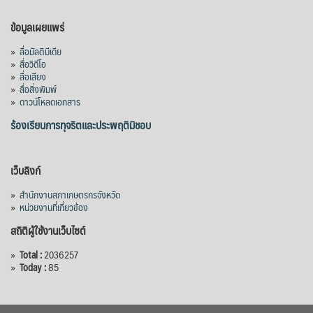
เมื่อวันที่ 5 สิงหาคม 2569 คณะรัฐมนตรีมีมติ
ข้อมูลเผยแพร่
อนุมัติโครงการอ่างเก็บน้ำคลองวังโตนด
»
สื่อมัลติมีเดีย
จังหวัดจันทบุรี กรอบวงเงิน 7,200 ล้านบาท
»
สื่อวิดีโอ
กำหนดระยะเวลาดำเนินงาน 7 ปี (พ.ศ. 2570–
»
สื่อเสียง
»
สื่อสิ่งพิมพ์
2576) โดยโครงการมีความจุ 99.50 ล้าน
»
ดาวน์โหลดเอกสาร
ลูกบาศก์เมตร สามารถสนับสนุนพื้นที่
ชลประทานกว่า 87,700 ไร่ เพิ่ม
...
ร้องเรียนการทุจริตและประพฤติมิชอบ
See More
Photo
เว็บลิงก์
View on Facebook
·
Share
»
สำนักงานสภาเกษตรกรจังหวัด
»
หน่วยงานที่เกี่ยวข้อง
สถิติผู้ใช้งานเว็บไซต์
»
Total :
2036257
»
Today :
85