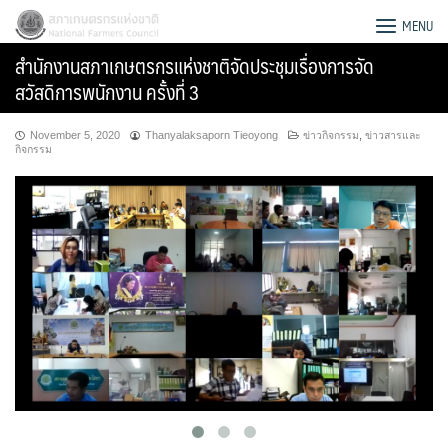
Skip
สภาเกษตรกรแห่งชาติ
MENU
to
สำนักงานสภาเกษตรกรแห่งชาติจัดประชุมเรื่องการจัด
content
สวัสดิการพนักงาน ครั้งที่ 3
November 5, 2020
Thanyalaksaporn Tieoyong
ข่าวกิจกรรม
,
ข่าวสารและ
กิจกรรม
Search
for: