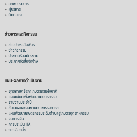
»
คณะกรรมการ
โลก โดยตลาดส่งออกสำคัญ จีน ส่งออกได้
»
ผู้บริหาร
1.52 ล้านตัน ลด 61.71%
»
ติดต่อเรา
ญี่ปุ่น 2 แสนตัน ลด 4.76%
อินโดนีเซีย 8 หมื่นตัน ไม่เปลี่ยนแปลง
ข่าวสารและกิจกรรม
มาเลเซีย 9 ห
...
See More
»
ข่าวประชาสัมพันธ์
»
ข่าวกิจกรรม
ส่งออกมันครึ่งปี 69 ปริมาณ 2.52 ล้านตัน
»
ประกาศรับสมัครงาน
ลด 51.63% ยังดีที่ราคาขายดีกว่าปีก่อน
»
ประกาศจัดซื้อจัดจ้าง
mgronline.com
View on Facebook
·
Share
แผน-ผลการดำเนินงาน
»
ยุทธศาสตร์สภาเกษตรกรแห่งชาติ
»
แผนแม่บทเพื่อพัฒนาเกษตรกรรม
สภาเกษตรกรแห่งชาติ
»
รายงานประจำปี
14 hours ago
»
ข้อเสนอและผลงานคณะกรรมการฯ
»
แผนพัฒนาเกษตรกรรมระดับตำบลสู่เกษตรอุตสาหกรรม
คณะรัฐมนตรี อนุมัติโครงการอ่างเก็บน้ำ
»
งบการเงิน
คลองวังโตนด วงเงิน 7,200 ล้านบาท สะท้อน
»
การประเมิน ITA
ผลสำเร็จการผลักดันข้อเสนอเชิงนโยบายของ
»
การเลือกตั้ง
สภาเกษตรกรจังหวัดจันทบุรี