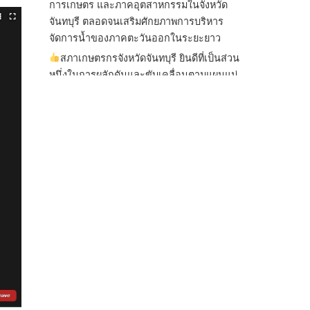
การเกษตร และภาคอุตสาหกรรมในจังหวัด
จันทบุรี ตลอดจนเสริมศักยภาพการบริหาร
จัดการน้ำของภาคตะวันออกในระยะยาว
สภาเกษตรกรจังหวัดจันทบุรี ยินดีที่เป็นส่วน
หนึ่งในการผลักดันและขับเคลื่อนตามแผนแม่
บทเพื่อพั
...
See More
ไม่สามารถดูเนื้อหานี้ได้ในขณะนี้
View on Facebook
·
Share
สภาเกษตรกรแห่งชาติ
2 days ago
กรมการค้าต่างประเทศ กระทรวงพาณิชย์ เปิด
เผยว่า สถิติการส่งออกสินค้ามันสำปะหลังของ
ไทยในช่วง 6 เดือนของปี 2569 (ม.ค.-มิ.ย.) มี
ปริมาณ 2.52 ล้านตัน ลดลง 51.63% มูลค่า
1,205 ล้านดอลลาร์สหรัฐ (ประมาณ