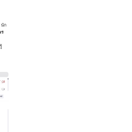
38,003.15 ล้านบาท) ลดลง 27.69%
ปรับตัวลดลงตามสภาวะเศรษฐกิจและการค้า
โลก โดยตลาดส่งออกสำคัญ จีน ส่งออกได้
นัก
1.52 ล้านตัน ลด 61.71%
พร
ญี่ปุ่น 2 แสนตัน ลด 4.76%
อินโดนีเซีย 8 หมื่นตัน ไม่เปลี่ยนแปลง
้
มาเลเซีย 9 ห
...
See More
ส่งออกมันครึ่งปี 69 ปริมาณ 2.52 ล้านตัน
ลด 51.63% ยังดีที่ราคาขายดีกว่าปีก่อน
mgronline.com
View on Facebook
·
Share
สภาเกษตรกรแห่งชาติ
2 days ago
คณะรัฐมนตรี อนุมัติโครงการอ่างเก็บน้ำ
คลองวังโตนด วงเงิน 7,200 ล้านบาท สะท้อน