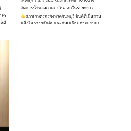
จันทบุรี ตลอดจนเสริมศักยภาพการบริหาร
จัดการน้ำของภาคตะวันออกในระยะยาว
ี
/ Re-
สภาเกษตรกรจังหวัดจันทบุรี ยินดีที่เป็นส่วน
้มี
หนึ่งในการผลักดันและขับเคลื่อนตามแผนแม่
บทเพื่อพั
...
See More
ไม่สามารถดูเนื้อหานี้ได้ในขณะนี้
View on Facebook
·
Share
สภาเกษตรกรแห่งชาติ
2 days ago
กรมการค้าต่างประเทศ กระทรวงพาณิชย์ เปิด
เผยว่า สถิติการส่งออกสินค้ามันสำปะหลังของ
ไทยในช่วง 6 เดือนของปี 2569 (ม.ค.-มิ.ย.) มี
ปริมาณ 2.52 ล้านตัน ลดลง 51.63% มูลค่า
1,205 ล้านดอลลาร์สหรัฐ (ประมาณ
38,003.15 ล้านบาท) ลดลง 27.69%