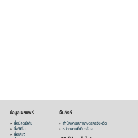
สภาเกษตรกรจังหวัดจันทบุรี
เมื่อวันที่ 5 สิงหาคม 2569 คณะรัฐมนตรีมีมติ
อนุมัติโครงการอ่างเก็บน้ำคลองวังโตนด
จังหวัดจันทบุรี กรอบวงเงิน 7,200 ล้านบาท
กำหนดระยะเวลาดำเนินงาน 7 ปี (พ.ศ. 2570–
2576) โดยโครงการมีความจุ 99.50 ล้าน
ลูกบาศก์เมตร สามารถสนับสนุนพื้นที่
ชลประทานกว่า 87,700 ไร่ เพิ่ม
...
See More
Photo
View on Facebook
·
Share
ข้อมูลเผยแพร่
เว็บลิงก์
»
สื่อมัลติมีเดีย
»
สำนักงานสภาเกษตรกรจังหวัด
»
สื่อวิดีโอ
»
หน่วยงานที่เกี่ยวข้อง
»
สื่อเสียง