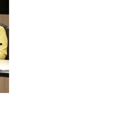
ปรับตัวลดลงตามสภาวะเศรษฐกิจและการค้า
โลก โดยตลาดส่งออกสำคัญ จีน ส่งออกได้
1.52 ล้านตัน ลด 61.71%
ญี่ปุ่น 2 แสนตัน ลด 4.76%
อินโดนีเซีย 8 หมื่นตัน ไม่เปลี่ยนแปลง
มาเลเซีย 9 ห
...
See More
ส่งออกมันครึ่งปี 69 ปริมาณ 2.52 ล้านตัน
ลด 51.63% ยังดีที่ราคาขายดีกว่าปีก่อน
mgronline.com
View on Facebook
·
Share
สภาเกษตรกรแห่งชาติ
2 days ago
คณะรัฐมนตรี อนุมัติโครงการอ่างเก็บน้ำ
คลองวังโตนด วงเงิน 7,200 ล้านบาท สะท้อน
ผลสำเร็จการผลักดันข้อเสนอเชิงนโยบายของ