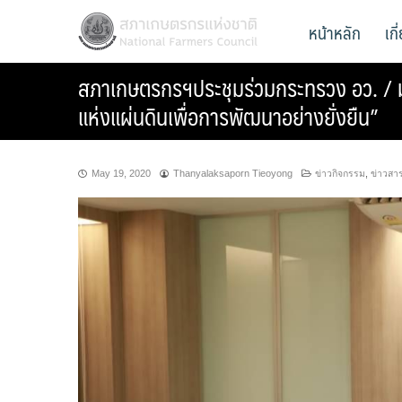
Skip
สภาเกษตรกรแห่งชาติ
หน้าหลัก
เก
National Farmers Council
to
content
สภาเกษตรกรฯประชุมร่วมกระทรวง อว. / ม
แห่งแผ่นดินเพื่อการพัฒนาอย่างยั่งยืน”
May 19, 2020
Thanyalaksaporn Tieoyong
ข่าวกิจกรรม
,
ข่าวสา