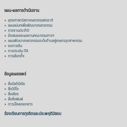
View on Facebook
·
Share
แผน-ผลการดำเนินงาน
»
ยุทธศาสตร์สภาเกษตรกรแห่งชาติ
»
แผนแม่บทเพื่อพัฒนาเกษตรกรรม
สภาเกษตรกรแห่งชาติ
»
รายงานประจำปี
3 days ago
»
ข้อเสนอและผลงานคณะกรรมการฯ
»
แผนพัฒนาเกษตรกรรมระดับตำบลสู่เกษตรอุตสาหกรรม
คณะรัฐมนตรี อนุมัติโครงการอ่างเก็บน้ำ
»
งบการเงิน
คลองวังโตนด วงเงิน 7,200 ล้านบาท สะท้อน
»
การประเมิน ITA
ผลสำเร็จการผลักดันข้อเสนอเชิงนโยบายของ
»
การเลือกตั้ง
สภาเกษตรกรจังหวัดจันทบุรี
เมื่อวันที่ 5 สิงหาคม 2569 คณะรัฐมนตรีมีมติ
ข้อมูลเผยแพร่
อนุมัติโครงการอ่างเก็บน้ำคลองวังโตนด
»
สื่อมัลติมีเดีย
จังหวัดจันทบุรี กรอบวงเงิน 7,200 ล้านบาท
»
สื่อวิดีโอ
กำหนดระยะเวลาดำเนินงาน 7 ปี (พ.ศ. 2570–
»
สื่อเสียง
»
สื่อสิ่งพิมพ์
2576) โดยโครงการมีความจุ 99.50 ล้าน
»
ดาวน์โหลดเอกสาร
ลูกบาศก์เมตร สามารถสนับสนุนพื้นที่
ชลประทานกว่า 87,700 ไร่ เพิ่ม
...
ร้องเรียนการทุจริตและประพฤติมิชอบ
See More
Photo