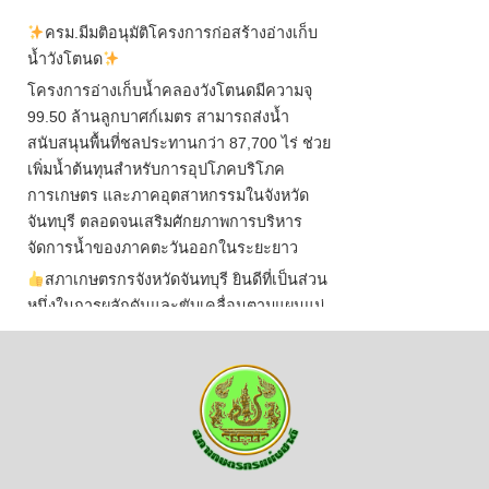
ครม.มีมติอนุมัติโครงการก่อสร้างอ่างเก็บ
น้ำวังโตนด
โครงการอ่างเก็บน้ำคลองวังโตนดมีความจุ
99.50 ล้านลูกบาศก์เมตร สามารถส่งน้ำ
สนับสนุนพื้นที่ชลประทานกว่า 87,700 ไร่ ช่วย
เพิ่มน้ำต้นทุนสำหรับการอุปโภคบริโภค
การเกษตร และภาคอุตสาหกรรมในจังหวัด
จันทบุรี ตลอดจนเสริมศักยภาพการบริหาร
จัดการน้ำของภาคตะวันออกในระยะยาว
สภาเกษตรกรจังหวัดจันทบุรี ยินดีที่เป็นส่วน
หนึ่งในการผลักดันและขับเคลื่อนตามแผนแม่
บทเพื่อพั
...
See More
ไม่สามารถดูเนื้อหานี้ได้ในขณะนี้
View on Facebook
·
Share