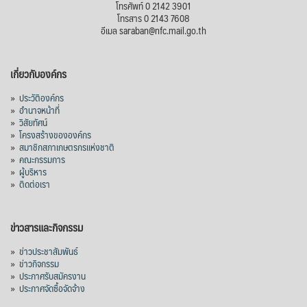
สภาเกษตรกรแห่งชาติ
โทรศัพท์ 0 2142 3901
3 days ago
โทรสาร 0 2143 7608
อีเมล saraban@nfc.mail.go.th
กรมการค้าต่างประเทศ กระทรวงพาณิชย์ เปิด
เผยว่า สถิติการส่งออกสินค้ามันสำปะหลังของ
เกี่ยวกับองค์กร
ไทยในช่วง 6 เดือนของปี 2569 (ม.ค.-มิ.ย.) มี
ปริมาณ 2.52 ล้านตัน ลดลง 51.63% มูลค่า
»
ประวัติองค์กร
1,205 ล้านดอลลาร์สหรัฐ (ประมาณ
»
อำนาจหน้าที่
»
วิสัยทัศน์
38,003.15 ล้านบาท) ลดลง 27.69%
»
โครงสร้างขององค์กร
»
สมาชิกสภาเกษตรกรแห่งชาติ
ปรับตัวลดลงตามสภาวะเศรษฐกิจและการค้า
»
คณะกรรมการ
โลก โดยตลาดส่งออกสำคัญ จีน ส่งออกได้
»
ผู้บริหาร
1.52 ล้านตัน ลด 61.71%
»
ติดต่อเรา
ญี่ปุ่น 2 แสนตัน ลด 4.76%
อินโดนีเซีย 8 หมื่นตัน ไม่เปลี่ยนแปลง
ข่าวสารและกิจกรรม
มาเลเซีย 9 ห
...
See More
»
ข่าวประชาสัมพันธ์
»
ข่าวกิจกรรม
ส่งออกมันครึ่งปี 69 ปริมาณ 2.52 ล้านตัน
»
ประกาศรับสมัครงาน
ลด 51.63% ยังดีที่ราคาขายดีกว่าปีก่อน
»
ประกาศจัดซื้อจัดจ้าง
mgronline.com