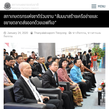
Skip
สภาเกษตรกรแห่งชาติ
MENU
to
สภาเกษตรกรแห่งชาติร่วมงาน “สัมมนาสร้างเครือข่ายและ
content
ขยายตลาดส่งออกด้วยเอฟทีเอ”
January 24, 2020
Thanyalaksaporn Tieoyong
ข่าวกิจกรรม
,
ข่าวสารและ
กิจกรรม
Search
for: