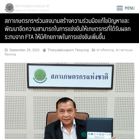
Skip
สภาเกษตรกรแห่งชาติ
MENU
to
สภาเกษตรกรฯร่วมลงนามสร้างความร่วมมือแก้ไขปัญหาและ
content
พัฒนาขีดความสามารถในการแข่งขันให้เกษตรกรที่ได้รับผลก
ระทบจาก FTA ให้มีศักยภาพในการแข่งขันเพิ่มขึ้น
September 29, 2021
Thanyalaksaporn Tieoyong
ข่าวกิจกรรม
,
ข่าวสารและ
กิจกรรม
Search
for: