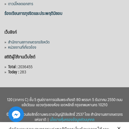
»
ดาวน์โหลดเอกสาร
ลูกบาศก์เมตร สามารถสนับสนุนพื้นที่
ชลประทานกว่า 87,700 ไร่ เพิ่ม
...
ร้องเรียนการทุจริตและประพฤติมิชอบ
See More
Photo
เว็บลิงก์
View on Facebook
·
Share
»
สำนักงานสภาเกษตรกรจังหวัด
»
หน่วยงานที่เกี่ยวข้อง
สถิติผู้ใช้งานเว็บไซต์
»
Total :
2036455
»
Today :
283
120 (อาคาร C) ชั้น 5 ศูนย์ราชการเฉลิมพระเกียรติ 80 พรรษา 5 ธันวาคม 2550 ถนน
แจ้งวัฒนะ แขวงทุ่งสองห้อง เขตหลักสี่ กรุงเทพมหานคร 10210
© 2560 สงวนลิขสิทธิ์ตามพระราชบัญญัติลิขสิทธิ์ 2537 โดย สำนักงานสภาเกษตรกร
แห่งชาติ |
นโยบายคุ้มครองข้อมูลส่วนบุคคล