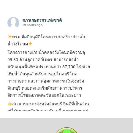
สภาเกษตรกรแห่งชาติ
19 hours ago
ครม.มีมติอนุมัติโครงการก่อสร้างอ่างเก็บ
น้ำวังโตนด
โครงการอ่างเก็บน้ำคลองวังโตนดมีความจุ
99.50 ล้านลูกบาศก์เมตร สามารถส่งน้ำ
สนับสนุนพื้นที่ชลประทานกว่า 87,700 ไร่ ช่วย
เพิ่มน้ำต้นทุนสำหรับการอุปโภคบริโภค
การเกษตร และภาคอุตสาหกรรมในจังหวัด
จันทบุรี ตลอดจนเสริมศักยภาพการบริหาร
จัดการน้ำของภาคตะวันออกในระยะยาว
สภาเกษตรกรจังหวัดจันทบุรี ยินดีที่เป็นส่วน
หนึ่งในการผลักดันและขับเคลื่อนตามแผนแม่
บทเพื่อพั
...
See More
ไม่สามารถดูเนื้อหานี้ได้ในขณะนี้