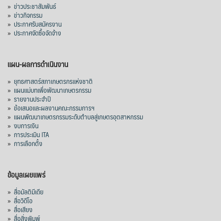
»
ข่าวประชาสัมพันธ์
»
ข่าวกิจกรรม
ส่งออกมันครึ่งปี 69 ปริมาณ 2.52 ล้านตัน
»
ประกาศรับสมัครงาน
ลด 51.63% ยังดีที่ราคาขายดีกว่าปีก่อน
»
ประกาศจัดซื้อจัดจ้าง
mgronline.com
View on Facebook
·
Share
แผน-ผลการดำเนินงาน
»
ยุทธศาสตร์สภาเกษตรกรแห่งชาติ
»
แผนแม่บทเพื่อพัฒนาเกษตรกรรม
สภาเกษตรกรแห่งชาติ
»
รายงานประจำปี
19 hours ago
»
ข้อเสนอและผลงานคณะกรรมการฯ
»
แผนพัฒนาเกษตรกรรมระดับตำบลสู่เกษตรอุตสาหกรรม
คณะรัฐมนตรี อนุมัติโครงการอ่างเก็บน้ำ
»
งบการเงิน
คลองวังโตนด วงเงิน 7,200 ล้านบาท สะท้อน
»
การประเมิน ITA
ผลสำเร็จการผลักดันข้อเสนอเชิงนโยบายของ
»
การเลือกตั้ง
สภาเกษตรกรจังหวัดจันทบุรี
เมื่อวันที่ 5 สิงหาคม 2569 คณะรัฐมนตรีมีมติ
ข้อมูลเผยแพร่
อนุมัติโครงการอ่างเก็บน้ำคลองวังโตนด
»
สื่อมัลติมีเดีย
จังหวัดจันทบุรี กรอบวงเงิน 7,200 ล้านบาท
»
สื่อวิดีโอ
กำหนดระยะเวลาดำเนินงาน 7 ปี (พ.ศ. 2570–
»
สื่อเสียง
»
สื่อสิ่งพิมพ์
2576) โดยโครงการมีความจุ 99.50 ล้าน