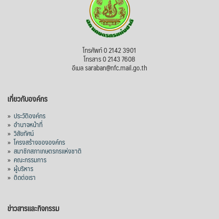
View on Facebook
·
Share
สภาเกษตรกรแห่งชาติ
โทรศัพท์ 0 2142 3901
19 hours ago
โทรสาร 0 2143 7608
อีเมล saraban@nfc.mail.go.th
กรมการค้าต่างประเทศ กระทรวงพาณิชย์ เปิด
เผยว่า สถิติการส่งออกสินค้ามันสำปะหลังของ
เกี่ยวกับองค์กร
ไทยในช่วง 6 เดือนของปี 2569 (ม.ค.-มิ.ย.) มี
ปริมาณ 2.52 ล้านตัน ลดลง 51.63% มูลค่า
»
ประวัติองค์กร
1,205 ล้านดอลลาร์สหรัฐ (ประมาณ
»
อำนาจหน้าที่
»
วิสัยทัศน์
38,003.15 ล้านบาท) ลดลง 27.69%
»
โครงสร้างขององค์กร
»
สมาชิกสภาเกษตรกรแห่งชาติ
ปรับตัวลดลงตามสภาวะเศรษฐกิจและการค้า
»
คณะกรรมการ
โลก โดยตลาดส่งออกสำคัญ จีน ส่งออกได้
»
ผู้บริหาร
1.52 ล้านตัน ลด 61.71%
»
ติดต่อเรา
ญี่ปุ่น 2 แสนตัน ลด 4.76%
อินโดนีเซีย 8 หมื่นตัน ไม่เปลี่ยนแปลง
ข่าวสารและกิจกรรม
มาเลเซีย 9 ห
...
See More