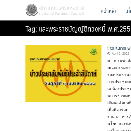
Skip
สภาเกษตรกรแห่งชาติ
หน้าหลัก
เก
National Farmers Council
to
content
Tag:
และพระราชบัญญัติทวงหนี้ พ.ศ.25
ข่าวประชาสัมพั
April 2, 2022
ข่าวประชาสั
คณะกรรมการด้
รองประธานสภ
การประชุมคณะ
ณ ห้องประชุ
ชการฯ เขตหลัก
เกิดผลสัมฤทธ
เพื่อพิจารณา
ราคาอาหารสั
นโยบายภาครั
กลไกตลาด เช่