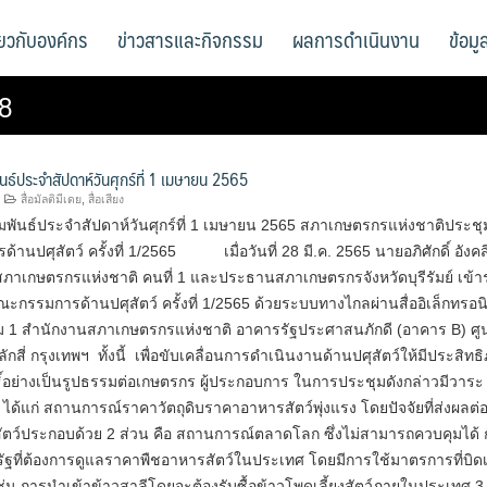
ี่ยวกับองค์กร
ข่าวสารและกิจกรรม
ผลการดำเนินงาน
ข้อม
58
นธ์ประจำสัปดาห์วันศุกร์ที่ 1 เมษายน 2565
สื่อมัลติมีเดย
,
สื่อเสียง
มพันธ์ประจำสัปดาห์วันศุกร์ที่ 1 เมษายน 2565 สภาเกษตรกรแห่งชาติประชุ
านปศุสัตว์ ครั้งที่ 1/2565 เมื่อวันที่ 28 มี.ค. 2565 นายอภิศักดิ์ อังคสิ
าเกษตรกรแห่งชาติ คนที่ 1 และประธานสภาเกษตรกรจังหวัดบุรีรัมย์ เข้า
กรรมการด้านปศุสัตว์ ครั้งที่ 1/2565 ด้วยระบบทางไกลผ่านสื่ออิเล็กทรอนิ
ม 1 สำนักงานสภาเกษตรกรแห่งชาติ อาคารรัฐประศาสนภักดี (อาคาร B) ศู
สี่ กรุงเทพฯ ทั้งนี้ เพื่อขับเคลื่อนการดำเนินงานด้านปศุสัตว์ให้มีประสิทธ
ิ์อย่างเป็นรูปธรรมต่อเกษตรกร ผู้ประกอบการ ในการประชุมดังกล่าวมีวาระ เ
 ได้แก่ สถานการณ์ราคาวัตถุดิบราคาอาหารสัตว์พุ่งแรง โดยปัจจัยที่ส่งผลต่
ตว์ประกอบด้วย 2 ส่วน คือ สถานการณ์ตลาดโลก ซึ่งไม่สามารถควบคุมได้ 
ฐที่ต้องการดูแลราคาพืชอาหารสัตว์ในประเทศ โดยมีการใช้มาตรการที่บิด
น การนำเข้าข้าวสาลีโดยจะต้องรับซื้อข้าวโพดเลี้ยงสัตว์ภายในประเทศ 3