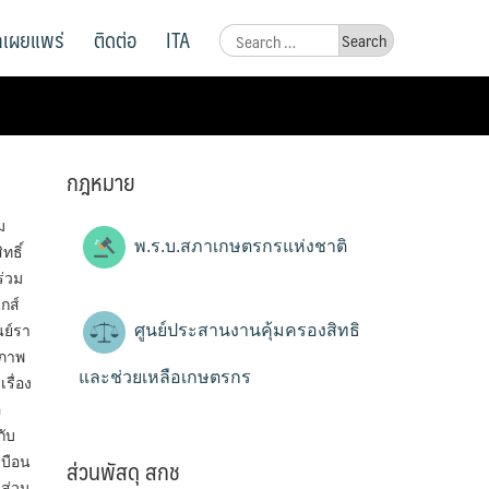
ูลเผยแพร่
ติดต่อ
ITA
Search
for:
กฎหมาย
ม
พ.ร.บ.สภาเกษตรกรแห่งชาติ
ทธิ์
ร่วม
กส์
ศูนย์ประสานงานคุ้มครองสิทธิ
นย์รา
ิภาพ
และช่วยเหลือเกษตรกร
รื่อง
อ
กับ
ส่วนพัสดุ สกช
เบือน
 ส่วน