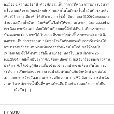
อ.เมือง จ.สุราษฎร์ธานี​ ด้วยมีความเห็นว่าการที่คณะกรรมการบริหาร
นโยบายพลังงาน(กบง.)ลดสัดส่วนผสมไบโอดีเซลในน้ำมันดีเซลเหลือ
เพียงบี7 อย่างเดียวทำให้ปริมาณการใช้น้ำมันปาล์ม(บี100)น้อยลงและ
จำนวนสต๊อกน้ำมันปาล์มเพิ่มขึ้นจึงทำให้ราคาทะลายปาล์มลดลงอย่าง
ต่อเนื่อง หากนิ่งเฉยปล่อยให้เป็นลักษณะนี้อีกไม่เกิน 1 เดือนราคาจะ
ร่วงลงมาแตะ 5​ บาทได้ ในขณะที่ราคาปุ๋ยนั้นขึ้นราคาทุกสัปดาห์ จึง
ลงความเห็นว่าชาวสวนปาล์มทุกจังหวัดต้องยกระดับการเรียกร้องให้
กระทรวงพลังงานทบทวนเพิ่มอัตราส่วนผสมไบโอดีเซลให้กลับไป
เหมือนเดิม ซึ่งได้ทำหนังสือถึงนายกรัฐมนตรีไปแล้วเมื่อวันที่ 26
พ.ย.2564 แต่ยังไม่มีประกาศเปลี่ยนแปลงตามข้อเรียกร้องของชาวสวน
ปาล์มฯ จึงได้เชิญผู้มีส่วนเกี่ยวข้องเข้าร่วมประชุมเพื่อหารือในการยก
ระดับการเรียกร้องของชาวสวนปาล์มพร้อมกันกับจังหวัดต่างๆ ต่อไป
สภาเกษตรกรจังหวัดสกลนคร ร่วมกับ สสน. เอสซีจี ติดตามการดำเนิน
งานบริหารจัดการน้ำพื้นที่ชุมชนบ้านคึมตัวอย่างรอดแล้งอย่างยั่งยืน
เมื่อวัน […]
กฎหมาย