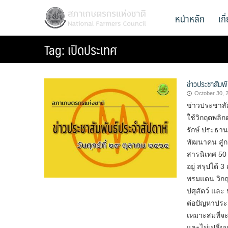
Skip
สภาเกษตรกรแห่งชาติ
หน้าหลัก
เก
National Farmers Council
to
content
Tag:
เปิดประเทศ
ข่าวประชาสัมพั
October 30, 
ข่าวประชาสัม
ใช้วิกฤตพล
รักษ์ ประธา
พัฒนาคน สู่
สารนิเทศ 50 
อยู่ สรุปได้
พรมแดน วิกฤต
ปศุสัตว์ และ
ต่อปัญหาประเ
เหมาะสมที่จะ
และไม่เปลี่