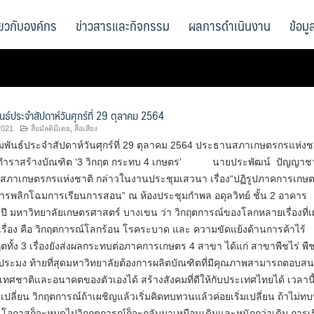
ี่ยวกับองค์กร
ข่าวสารและกิจกรรม
ผลการดำเนินงาน
ข้อม
นธ์ประจำสัปดาห์วันศุกร์ที่ 29 ตุลาคม 2564
2021
สื่อมัลติมีเดย
,
สื่อเสียง
พันธ์ประจำสัปดาห์วันศุกร์ที่ 29 ตุลาคม 2564 ประธานสภาเกษตรกรแห่งชาต
ิกตำราสร้างบัณฑิต ‘3 วิกฤต กระทบ 4 เกษตร’ นายประพัฒน์ ปัญญาชา
นสภาเกษตรกรแห่งชาติ กล่าวในงานประชุมเสวนา เรื่อง“ปฏิรูปภาคการเกษ
การพลิกโฉมการเรียนการสอน” ณ ห้องประชุมกำพล อดุลวิทย์ ชั้น 2 อาคาร
ปี มหาวิทยาลัยเกษตรศาสตร์ บางเขน ว่า วิกฤตการณ์ของโลกหลายเรื่องที่
 3 เรื่อง คือ วิกฤตการณ์โลกร้อน โรคระบาด และ ความขัดแย้งด้านการค้าไร้
ทั้ง 3 เรื่องยังส่งผลกระทบต่อภาคการเกษตร 4 สาขา ได้แก่ สาขาพืชไร่ พ
 ประมง ท้ายที่สุดมหาวิทยาลัยต้องการผลิตบัณฑิตที่มีคุณภาพสามารถตอบส
ทศชาติและอนาคตของตัวเองได้ สร้างสังคมที่ดีให้กับประเทศไทยได้ เวลานี้
เปลี่ยน วิกฤตการณ์ถ้าเผชิญแล้วเริ่มคิดทบทวนแล้วค่อยเริ่มเปลี่ยน ถ้าไม่ท
ยนโอกาสก็จะหมดไปวิกฤตการณ์ก็จะกลับมาเหมือนเดิมและหนักกว่าเดิม การเ