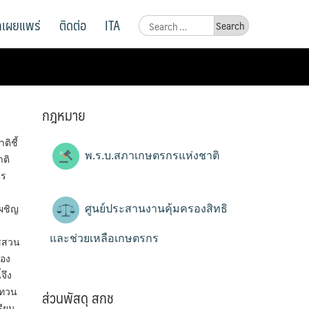
ูลเผยแพร่
ติดต่อ
ITA
Search
for:
กฎหมาย
ิชี้
พ.ร.บ.สภาเกษตรกรแห่งชาติ
ติ
ตร
ศูนย์ประสานงานคุ้มครองสิทธิ
เผชิญ
และช่วยเหลือเกษตรกร
ืชสวน
นอง
จึง
ส่วนพัสดุ สกช
บทวน
รียน