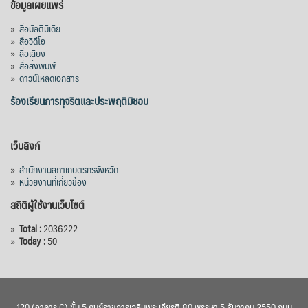
ข้อมูลเผยแพร่
»
สื่อมัลติมีเดีย
»
สื่อวิดีโอ
»
สื่อเสียง
»
สื่อสิ่งพิมพ์
»
ดาวน์โหลดเอกสาร
ร้องเรียนการทุจริตและประพฤติมิชอบ
เว็บลิงก์
»
สำนักงานสภาเกษตรกรจังหวัด
»
หน่วยงานที่เกี่ยวข้อง
สถิติผู้ใช้งานเว็บไซต์
»
Total :
2036222
»
Today :
50
120 (อาคาร C) ชั้น 5 ศูนย์ราชการเฉลิมพระเกียรติ 80 พรรษา 5 ธันวาคม 2550 ถนน