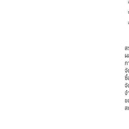
ส
ผ
ก
จั
ซื้
จั
จ้
ข
ส