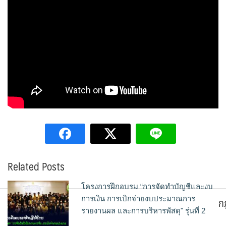
Related Posts
โครงการฝึกอบรม “การจัดทำบัญชีและงบ
ก
การเงิน การเบิกจ่ายงบประมาณการ
รายงานผล และการบริหารพัสดุ" รุ่นที่ 2