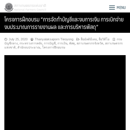
Skip
สภาเกษตรกรแห่งชาติ
MENU
to
โครงการฝึกอบรม “การจัดทำบัญชีและงบการเงิน การเบิกจ่าย
content
งบประมาณการรายงานผล และการบริหารพัสดุ”
July 25, 2020
Thanyalaksaporn Tieoyong
สื่อมัลติมีเดย
,
สื่อวิดีโอ
กรม
บัญชีกลาง
,
กระทรวงการคลัง
,
การบัญชี
,
การเงิน
,
พัสดุ
,
สภาเกษตรกรจังหวัด
,
สภาเกษตรกร
แห่งชาติ
,
สำนักงบประมาณ
,
โครงการฝึกอบรม
Search
for: