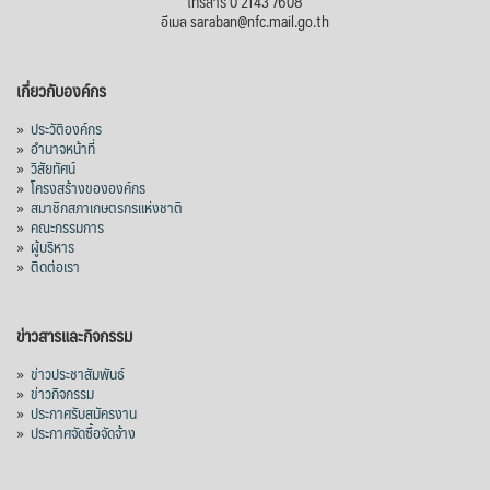
โทรสาร 0 2143 7608
อีเมล saraban@nfc.mail.go.th
เกี่ยวกับองค์กร
»
ประวัติองค์กร
»
อำนาจหน้าที่
»
วิสัยทัศน์
»
โครงสร้างขององค์กร
»
สมาชิกสภาเกษตรกรแห่งชาติ
»
คณะกรรมการ
»
ผู้บริหาร
»
ติดต่อเรา
ข่าวสารและกิจกรรม
»
ข่าวประชาสัมพันธ์
»
ข่าวกิจกรรม
»
ประกาศรับสมัครงาน
»
ประกาศจัดซื้อจัดจ้าง