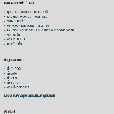
แผน-ผลการดำเนินงาน
»
ยุทธศาสตร์สภาเกษตรกรแห่งชาติ
»
แผนแม่บทเพื่อพัฒนาเกษตรกรรม
»
รายงานประจำปี
»
ข้อเสนอและผลงานคณะกรรมการฯ
»
แผนพัฒนาเกษตรกรรมระดับตำบลสู่เกษตรอุตสาหกรรม
»
งบการเงิน
»
การประเมิน ITA
»
การเลือกตั้ง
ข้อมูลเผยแพร่
»
สื่อมัลติมีเดีย
»
สื่อวิดีโอ
»
สื่อเสียง
»
สื่อสิ่งพิมพ์
»
ดาวน์โหลดเอกสาร
ร้องเรียนการทุจริตและประพฤติมิชอบ
เว็บลิงก์