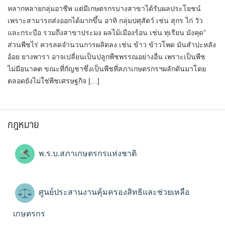
หลากหลายกลุ่มอาชีพ แต่มีเกษตรกรบางสาขาได้รับผลประโยชน์
เพราะสามารถส่งออกได้มากขึ้น อาทิ กลุ่มปศุสัตว์ เช่น สุกร ไก่ วัว
และกระบือ รวมถึงสาขาประมง ผลไม้เมืองร้อน เช่น ทุเรียน มังคุด”
ส่วนพืชไร่ ควรลดจำนวนการผลิตลง เช่น ข้าว ข้าวโพด มันสำปะหลัง
อ้อย ยางพารา อาจเปลี่ยนเป็นปลูกพืชพรรณอย่างอื่น เพราะเป็นพืช
ไม่มีอนาคต ขณะที่กัญชาซึ่งเป็นพืชที่สภาเกษตรกรฯผลักดันมาโดย
ตลอดยังไม่ใช่พืชเศรษฐกิจ […]
กฎหมาย
พ.ร.บ.สภาเกษตรกรแห่งชาติ
ศูนย์ประสานงานคุ้มครองสิทธิและช่วยเหลือ
เกษตรกร