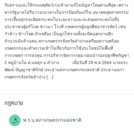
รับทราบและให้กรมปศุสัตว์เร่งเข้ามาแก้ไขปัญหาโดยด่วนที่สุด เพราะ
หากรัฐบาลไม่รีบวางแนวทางในการป้องกันแก้ไข อนาคตอุตสาหกรรม
การเลี้ยงสุกรจะมีผลกระทบในระยะยาวและจะส่งผลกระทบไปถึง
ประชาชนผู้บริโภค ชาวนา โรงสี เกษตรกรผู้ปลูกพืชอาหารสัตว์ เช่น
รำข้าว ข้าวโพด ถั่วเหลือง เป็นลูกโซ่รวมทั้งจะมีคนตกงานอีก
จำนวนนับล้านคน สภาเกษตรกรจังหวัดลำปางเตรียมความพร้อม
เกษตรกรและทำความเข้าใจเกี่ยวกับการใช้ประโยชน์ในพื้นที่
การเกษตร การลงทุน การบริหารจัดการกลุ่ม ก่อนนำร่องปลูกพืชกัญชา
2 หมู่บ้านใน ต.แม่สุก จ.ลำปาง เมื่อวันที่ 28 พ.ค.2564 นายประ
พัฒน์ ปัญญาชาติรักษ์ ประธานสภาเกษตรกรแห่งชาติ ประธานสภา
เกษตรกรจังหวัดลำปาง […]
กฎหมาย
พ.ร.บ.สภาเกษตรกรแห่งชาติ