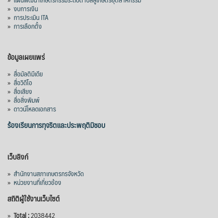
»
งบการเงิน
»
การประเมิน ITA
»
การเลือกตั้ง
ข้อมูลเผยแพร่
»
สื่อมัลติมีเดีย
»
สื่อวิดีโอ
»
สื่อเสียง
»
สื่อสิ่งพิมพ์
»
ดาวน์โหลดเอกสาร
ร้องเรียนการทุจริตและประพฤติมิชอบ
เว็บลิงก์
»
สำนักงานสภาเกษตรกรจังหวัด
»
หน่วยงานที่เกี่ยวข้อง
สถิติผู้ใช้งานเว็บไซต์
»
Total :
2038442