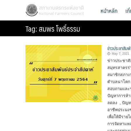
Skip
สภาเกษตรกรแห่งชาติ
หน้าหลัก
เก
National Farmers Council
to
content
Tag:
สมพร โพธิ์ธรรม
ข่าวประชาสัมพ
May 7, 2021
ข่าวประชาสั
สมุทรสาครร่
สมาชิกสภาเก
ตำบลนาโคก แ
สอบถามและร
ปัญหาการห้าม
ลดลง , ปัญหา
อาชีพประมงชา
เพื่อให้มีรา
การจัดหาแหล
และการท่องเท