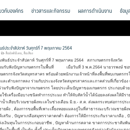
ี่ยวกับองค์กร
ข่าวสารและกิจกรรม
ผลการดำเนินงาน
ข้อม
ันธ์ประจำสัปดาห์ วันศุกร์ที่ 7 พฤษภาคม 2564
สื่อมัลติมีเดย
,
สื่อเสียง
มพันธ์ประจำสัปดาห์ วันศุกร์ที่ 7 พฤษภาคม 2564 สภาเกษตรกรจังหวัด
วมรับฟังปัญหาเกษตรกรในพื้นที่ เมื่อวันที่ 3 พ.ค.2564 นายวรพงษ์ ชอบ
ษตรกรจังหวัดสมุทรสาคร พร้อมด้วยพนักงานเจ้าหน้าที่ลงพื้นที่พบเกษตรกร
ละตำบลกาหลง ร่วมกับประมงจังหวัดสมุทรสาครและภาคส่วนที่เกี่ยวข้อง เพ
่วมรับฟังปัญหาจากเกษตรกร โดยประเด็นปัญหาของเกษตรกร ประกอบด้วย
ใช้เครื่องมือบางชนิดทำการประมง ทำให้จับสัตว์น้ำได้น้อยลงส่งผลให้มีราย
น้ำเสียบริเวณชายฝั่งทะเลในช่วงเดือน มิ.ย.- ส.ค. ส่งผลกระทบต่อการปร
ยฝั่ง , ต้องการขอพื้นที่เพาะเลี้ยงหอยแมลงภู่ในที่สาธารณะบริเวณชายฝั่ง
ยได้เสริม , ปัญหาเกลือสมุทรราคาตกต่ำ ต้องการให้มีการประกันราคาเกลือ , 
่งเงินทุนในการประกอบอาชีพ , ปัญหาด้านการตลาด ขาดการประชาสัมพัน
ี่ยวในพื้นที่ เป็นต้น ทั้งนี้ ประเด็นปัญหาของเกษตรกรดังกล่าวสำนักงานสภ