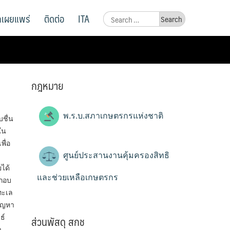
ูลเผยแพร่
ติดต่อ
ITA
Search
for:
กฎหมาย
พ.ร.บ.สภาเกษตรกรแห่งชาติ
ชื่น
ใน
ื่อ
ศูนย์ประสานงานคุ้มครองสิทธิ
ได้
และช่วยเหลือเกษตรกร
ะกอบ
ทะเล
ปัญหา
ส่วนพัสดุ สกช
ธ์
า